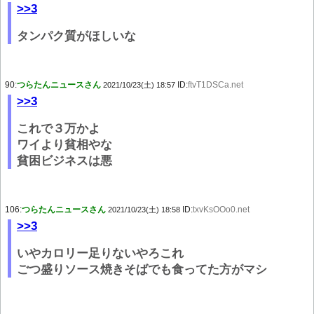
>>3
タンパク質がほしいな
90:
つらたんニュースさん
ID:
ftvT1DSCa.net
2021/10/23(土) 18:57
>>3
これで３万かよ
ワイより貧相やな
貧困ビジネスは悪
106:
つらたんニュースさん
ID:
txvKsOOo0.net
2021/10/23(土) 18:58
>>3
いやカロリー足りないやろこれ
ごつ盛りソース焼きそばでも食ってた方がマシ