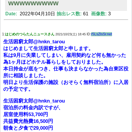
wwwwwwwww
Date:
2022年04月10日
抽出レス数:
61
画像数:
3
Powered by livedoor 相互RSS
1:
はじめのつらたんニュースさん
ID:
r5LsZlsSr.net
2021/10/23(土) 18:45
生活困窮太郎@hnkn_tarou
はじめまして生活困窮太郎と申します。
私は9月に失業してしまい、雇用契約など何も無かった
為1ヶ月ほどホテル暮らしをしておりました。
本日持金が底をつき、仕事も決まらなかった為台東区役
所に相談しました。
明日より生活保護の施設（おそらく無料宿泊所）に入居
の予定です。
生活困窮太郎@hnkn_tarou
宿泊所の料金内訳ですが、
居室使用料53,700円
共益費光熱費16,500円
朝食と夕食で29,000円