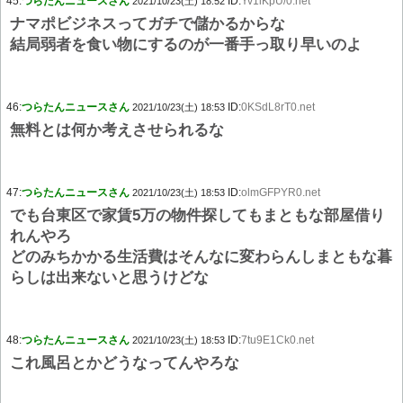
45:
つらたんニュースさん
ID:
Yv1lKpU/0.net
2021/10/23(土) 18:52
ナマポビジネスってガチで儲かるからな
結局弱者を食い物にするのが一番手っ取り早いのよ
46:
つらたんニュースさん
ID:
0KSdL8rT0.net
2021/10/23(土) 18:53
無料とは何か考えさせられるな
47:
つらたんニュースさん
ID:
olmGFPYR0.net
2021/10/23(土) 18:53
でも台東区で家賃5万の物件探してもまともな部屋借り
れんやろ
どのみちかかる生活費はそんなに変わらんしまともな暮
らしは出来ないと思うけどな
48:
つらたんニュースさん
ID:
7tu9E1Ck0.net
2021/10/23(土) 18:53
これ風呂とかどうなってんやろな