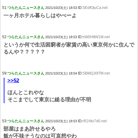
51:
つらたんニュースさん
ID:
SEdfOjuCa.net
2021/10/23(土) 18:53
一ヶ月ホテル暮らしはやべーよ
52:
つらたんニュースさん
ID:
hW0HttW1M.net
2021/10/23(土) 18:53
というか何で生活困窮者が家賃の高い東京何かに住んで
るんや？？？？？
59:
つらたんニュースさん
ID:
SBMQJ0tTM.net
2021/10/23(土) 18:54
>>52
ほんとこれやな
そこまでして東京に縋る理由が不明
53:
つらたんニュースさん
ID:
rR24to7d0.net
2021/10/23(土) 18:53
部屋はまあ許せるやろ
飯が不味そうなのは可哀想やわ