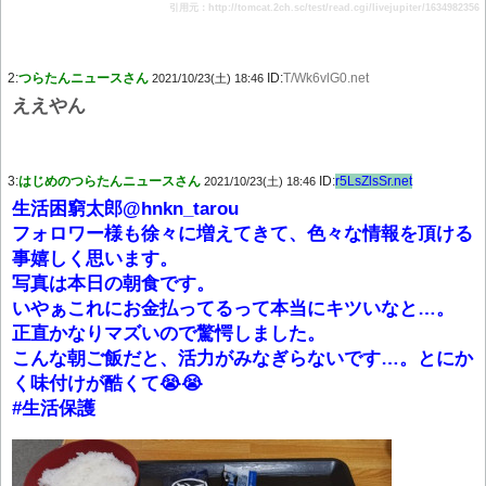
引用元：http://tomcat.2ch.sc/test/read.cgi/livejupiter/1634982356
2:
つらたんニュースさん
ID:
T/Wk6vlG0.net
2021/10/23(土) 18:46
ええやん
3:
はじめのつらたんニュースさん
ID:
r5LsZlsSr.net
2021/10/23(土) 18:46
生活困窮太郎@hnkn_tarou
フォロワー様も徐々に増えてきて、色々な情報を頂ける
事嬉しく思います。
写真は本日の朝食です。
いやぁこれにお金払ってるって本当にキツいなと…。
正直かなりマズいので驚愕しました。
こんな朝ご飯だと、活力がみなぎらないです…。とにか
く味付けが酷くて😭😭
#生活保護