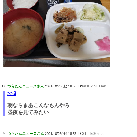
66:
つらたんニュースさん
ID:
m0i6PipL0.net
2021/10/23(土) 18:55
>>3
朝ならまあこんなもんやろ
昼夜を見てみたい
76:
つらたんニュースさん
ID:
S1diIxi30.net
2021/10/23(土) 18:56