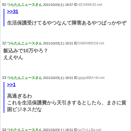
92:
つらたんニュースさん
ID:
4E3r8Mr30.net
2021/10/23(土) 18:57
>>31
生活保護受けてるやつなんて障害あるやつばっかやぞ
32:
つらたんニュースさん
ID:
hW0HttW1M.net
2021/10/23(土) 18:51
飯込みで10万やろ？
ええやん
33:
つらたんニュースさん
ID:
gpguBBA+M.net
2021/10/23(土) 18:51
>>1
高過ぎるわ
これを生活保護費から天引きするとしたら、まさに貧
困ビジネスだな
34:
つらたんニュースさん
ID:
yy7i+LLBa.net
2021/10/23(土) 18:51