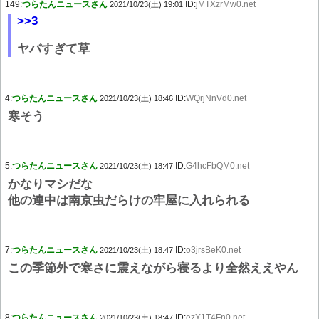
149:
つらたんニュースさん
ID:
jMTXzrMw0.net
2021/10/23(土) 19:01
>>3
ヤバすぎて草
4:
つらたんニュースさん
ID:
WQrjNnVd0.net
2021/10/23(土) 18:46
寒そう
5:
つらたんニュースさん
ID:
G4hcFbQM0.net
2021/10/23(土) 18:47
かなりマシだな
他の連中は南京虫だらけの牢屋に入れられる
7:
つらたんニュースさん
ID:
o3jrsBeK0.net
2021/10/23(土) 18:47
この季節外で寒さに震えながら寝るより全然ええやん
8:
つらたんニュースさん
ID:
ezY1T4Fn0.net
2021/10/23(土) 18:47