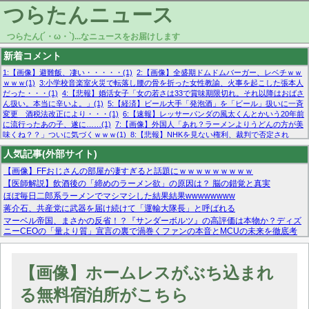
つらたんニュース
つらたん(´・ω・`)...なニュースをお届けします
新着コメント
1:【画像】避難飯、凄い・・・・・(1)
2:【画像】全盛期ドムドムバーガー、レベチｗｗ
ｗｗｗ(1)
3:小学校音楽室火災で転落し腰の骨を折った女性教諭、火事を起こした張本人
だった・・・(1)
4:【悲報】婚活女子「女の若さは33で賞味期限切れ。それ以降はおばさ
ん扱い。本当に辛いよ。」(1)
5:【経済】ビール大手「発泡酒」を「ビール」扱いに一斉
変更 酒税法改正により・・・(1)
6:【速報】レッサーパンダの風太くんとかいう20年前
に流行ったあの子、遂に……(1)
7:【画像】外国人「あれ？ラーメンよりうどんの方が美
味くね？？」ついに気づくｗｗｗ(1)
8:【悲報】NHKを見ない権利、裁判で否定され
る・・・(1)
9:欧州委員長「原発縮小は間違いでした」(1)
10:【悲報】日本企業の人手不
人気記事(外部サイト)
足、限界突破 52%「正社員も足りてません…」(1)
【画像】FFおじさんの部屋が凄すぎると話題にｗｗｗｗｗｗｗｗｗ
【医師解説】飲酒後の「締めのラーメン欲」の原因は？ 脳の錯覚と真実
ほぼ毎日二郎系ラーメンでマシマシした結果結果wwwwwwww
蒋介石、共産党に武器を届け続けて「運輸大隊長」と呼ばれる
マーベル帝国、まさかの反省！？『サンダーボルツ』の高評価は本物か？ディズ
ニーCEOの「量より質」宣言の裏で渦巻くファンの本音とMCUの未来を徹底考
察！
【モー娘。石田亜佑美】ファーストテイク出演も新規獲得ならず？北川莉央が1
位に
【画像】ホームレスがぶち込まれ
【画像あり】FacebookとかTwitterで拾ったエロ画像貼ってくよ
る無料宿泊所がこちら