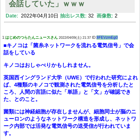
会話していた」ｗｗｗ
Date:
2022年04月10日
抽出レス数:
32
画像数:
2
Powered by livedoor 相互RSS
1:
はじめのつらたんニュースさん
ID:
8FEVzmEg0
2022/04/09(土) 21:37
■キノコは「菌糸ネットワークを流れる電気信号」で会
話をしている
キノコはおしゃべりかもしれません。
英国西イングランド大学（UWE）で行われた研究によれ
ば、4種類のキノコで観測された電気信号を分析したと
ころ、人間の言語に似た「単語」と「文」が確認でき
た、とのこと。
菌類には神経細胞が存在しませんが、細胞同士が脳のニ
ューロンのようなネットワーク構造を形成し、ネットワ
ーク内部では活発な電気信号の送受信が行われていま
す。