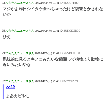
23:
つらたんニュースさん
ID:
eiUJU+Hb0
2022/04/09(土) 21:41
マジかよ昨日シイタケ食べちゃったけど復讐とかされな
いか
25:
つらたんニュースさん
ID:
3UKODZB90
2022/04/09(土) 21:41
ひえ
29:
つらたんニュースさん
ID:
YPVDLsHE0
2022/04/09(土) 21:42
系統的に見るとキノコみたいな菌類って植物より動物に
近いみたいやな
92:
つらたんニュースさん
ID:
nZpwxPPN0
2022/04/09(土) 21:48
>>29
まあカビやし