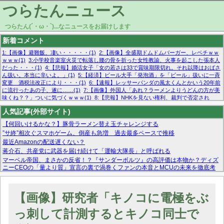
つらたんニュース
つらたん(´・ω・`)...なニュースをお届けします
新着コメント
1:【画像】避難飯、凄い・・・・・(1)
2:【画像】全盛期ドムドムバーガー、レベチｗｗ
ｗｗｗ(1)
3:小学校音楽室火災で転落し腰の骨を折った女性教諭、火事を起こした張本人
だった・・・(1)
4:【悲報】婚活女子「女の若さは33で賞味期限切れ。それ以降はおばさ
ん扱い。本当に辛いよ。」(1)
5:【経済】ビール大手「発泡酒」を「ビール」扱いに一斉
変更 酒税法改正により・・・(1)
6:【速報】レッサーパンダの風太くんとかいう20年前
に流行ったあの子、遂に……(1)
7:【画像】外国人「あれ？ラーメンよりうどんの方が美
味くね？？」ついに気づくｗｗｗ(1)
8:【悲報】NHKを見ない権利、裁判で否定され
る・・・(1)
9:欧州委員長「原発縮小は間違いでした」(1)
10:【悲報】日本企業の人手不
人気記事(外部サイト)
足、限界突破 52%「正社員も足りてません…」(1)
【何回いけるかな？】豚骨ラーメン替え玉チャレンジする
”サ終”相次ぐスマホゲーム、倒産も急増 過去最多ペースで推移
最近Amazonの配送遅くない？
蒋介石、共産党に武器を届け続けて「運輸大隊長」と呼ばれる
マーベル帝国、まさかの反省！？『サンダーボルツ』の高評価は本物か？ディズ
ニーCEOの「量より質」宣言の裏で渦巻くファンの本音とMCUの未来を徹底考
察！
【モー娘。石田亜佑美】ファーストテイク出演も新規獲得ならず？北川莉央が1
位に
【画像】研究者「キノコに電極をぶ
【画像あり】FacebookとかTwitterで拾ったエロ画像貼ってくよ
っ刺して計測するとキノコ同士で