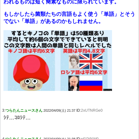
われるものは短く簡素なものに限られています。
もしかしたら菌類たちの言語もよく使う「単語」とそう
でない「単語」があるのかもしれません。
3:
つらたんニュースさん
ID:
2xUTNRGe0
2022/04/09(土) 21:37
ｼﾃ…ｺﾛｼﾃ…