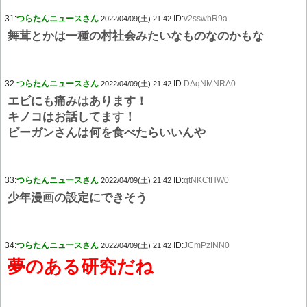
31:
つらたんニュースさん
ID:
v2sswbR9a
2022/04/09(土) 21:42
舞茸とかは一種の村社会みたいなものなのかもな
32:
つらたんニュースさん
ID:
DAqNMNRA0
2022/04/09(土) 21:42
エビにも痛みはあります！
キノコはお話してます！
ビーガンさんは何を食べたらいいんや
33:
つらたんニュースさん
ID:
qtNKCtHW0
2022/04/09(土) 21:42
少年漫画の設定にできそう
34:
つらたんニュースさん
ID:
JCmPzINN0
2022/04/09(土) 21:42
夢のある研究だね