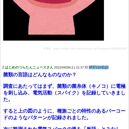
引用元：https://eagle.5ch.net/test/read.cgi/livejupiter/1649507842/
2:
はじめのつらたんニュースさん
ID:
8FEVzmEg0
2022/04/09(土) 21:37
菌類の言語はどんなものなのか？
調査にあたってはまず、菌類の菌糸体（キノコ）に電極
を刺し込み、電気活動（スパイク）を記録していきまし
た。
すると上の図のように、種族ごとの特性のあるバーコー
ドのようなパターンが記録されました。