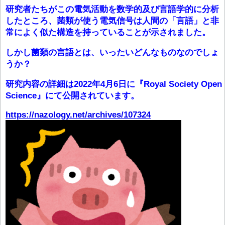
研究者たちがこの電気活動を数学的及び言語学的に分析
したところ、菌類が使う電気信号は人間の「言語」と非
常によく似た構造を持っていることが示されました。
しかし菌類の言語とは、いったいどんなものなのでしょ
うか？
研究内容の詳細は2022年4月6日に『Royal Society Open
Science』にて公開されています。
https://nazology.net/archives/107324