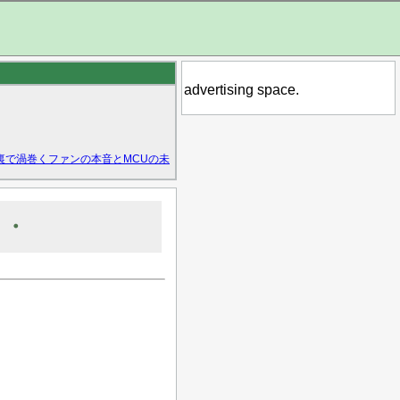
advertising space.
裏で渦巻くファンの本音とMCUの未
・・