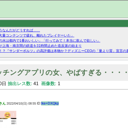
うなんだがどうすれば……
の大量コンテンツで疲れ、離れたプレイヤーいた」
の水は都内で1番おいしい」「行ってみて！本当に飲んで欲しい」
が上海・南京間の鉄道を31時間止めた造反派の始まり
！？『サンダーボルツ』の高評価は本物か？ディズニーCEOの「量より質」宣言の
ーストテイク出演も新規獲得ならず？北川莉央が1位に
Twitterで拾ったエロ画像貼ってくよ
ッチングアプリの女、やばすぎる・・・
0日
抽出レス数:
41
画像数:
1
さん
ID:
lke+DXQkp
2022/04/10(日) 08:55