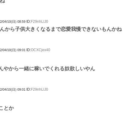
ね
ID:
F29nhLlJ0
2/04/10(日) 08:59
んから子供大きくなるまで恋愛我慢できないもんかね
ID:
OCXCjex40
2/04/10(日) 09:01
んやから一緒に稼いでくれる奴欲しいやん
ID:
F29nhLlJ0
2/04/10(日) 09:01
ことか