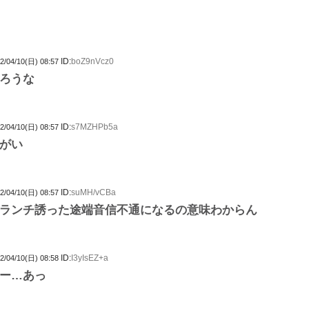
ID:
boZ9nVcz0
2/04/10(日) 08:57
ろうな
ID:
s7MZHPb5a
2/04/10(日) 08:57
がい
ID:
suMH/vCBa
2/04/10(日) 08:57
ランチ誘った途端音信不通になるの意味わからん
ID:
I3yIsEZ+a
2/04/10(日) 08:58
ー…あっ