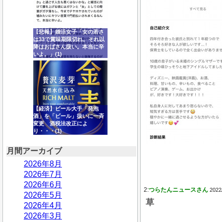
【悲報】婚活女子「女の若さ
は33で賞味期限切れ。それ以
降はおばさん扱い。本当に辛
いよ。」(1)
【経済】ビール大手「発泡
酒」を「ビール」扱いに一斉
変更 酒税法改正によ
り・・・(1)
月間アーカイブ
2026年8月
2026年7月
2026年6月
2:
つらたんニュースさん
2022
2026年5月
草
2026年4月
2026年3月