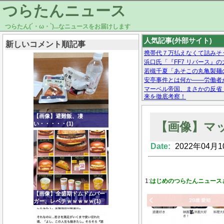
つらたんニュース
つらたん(´・ω・`)...なニュースをお届けします
人気記事(外部サイト)
新しいコメント順記事
携帯代７万払えなくて詰みそ
浜口氏「『FF7 リバース』
若槻千夏「あそこの丸亀製麺
安亭事件とは何か——労働者
マーベル帝国、まさかの反省
来を徹底考察！
【モー娘。石田亜佑美】ファ
【画像あり】Facebookとか
【画像】避難飯、凄
【画像】マ
い・・・・・(1)
Date:
2022年04月1
Powered by livedoor 相互RSS
1:
はじめのつらたんニュース
【画像】全盛期ドムドムバー
ガー、レベチｗｗｗｗｗ(1)