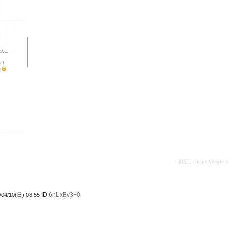
引用元：https://eagle.5ch
ID:
6nLxBv3+0
/04/10(日) 08:55