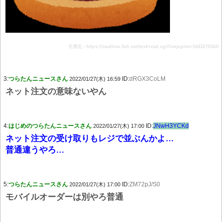
引用元：https://swallow.5ch.net/test/read.cgi/livejupiter/1643270342/
3:
つらたんニュースさん
ID:
dRGX3CoLM
2022/01/27(木) 16:59
ネット注文の意味ないやん
4:
はじめのつらたんニュースさん
ID:
JNwH3YCKd
2022/01/27(木) 17:00
ネット注文の受け取りもレジで並ぶんかよ…
普通違うやろ…
5:
つらたんニュースさん
ID:
ZM72pJ/S0
2022/01/27(木) 17:00
モバイルオーダーは別やろ普通