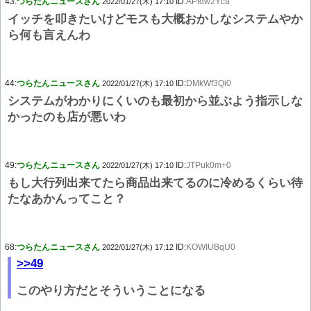
43:
つらたんニュースさん
ID:
APIdw2Yca
2022/01/27(木) 17:10
イッチを叩きたいけどモスも大概おかしなシステムやか
ら何も言えんわ
44:
つらたんニュースさん
ID:
DMkWf3Qi0
2022/01/27(木) 17:10
システムがわかりにくいのも最初から並ぶよう指示しな
かったのも店が悪いわ
49:
つらたんニュースさん
ID:
JTPuk0m+0
2022/01/27(木) 17:10
もし大行列出来てたら商品出来てるのに冷めるくらい待
たなあかんってこと？
68:
つらたんニュースさん
ID:
KOWIUBqU0
2022/01/27(木) 17:12
>>49
このやり方だとそういうことになる