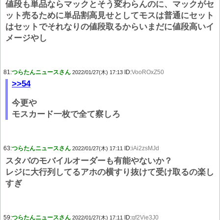
値段も単品ならマックとそう変わらんのに、マックがセ
ット売るために単品割高見せとしてモスは普通にセット
はセットでそれなりの値段取るからいまだに値段高いイ
メージやし
81:
つらたんニュースさん
ID:
VooROxZ50
2022/01/27(木) 17:13
>>54
今更や
モスカード一枚で全て察しろ
63:
つらたんニュースさん
ID:
iAi2zsMJd
2022/01/27(木) 17:11
スタバのモバイルオーダーも有能やないか？
レジに大行列してるアホの横すり抜けて受け取るの楽し
すぎ
59:
つらたんニュースさん
ID:
qf2Vie3J0
2022/01/27(木) 17:11