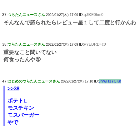
37:
つらたんニュースさん
ID:
qJlKE0hm0
2022/01/27(木) 17:09
そんなんで怒られたらレビュー星１して二度と行かんわ
38:
つらたんニュースさん
ID:
PYEDRD+c0
2022/01/27(木) 17:09
重要なこと聞いてない
何食ったんや😡
47:
はじめのつらたんニュースさん
ID:
JNwH3YCKd
2022/01/27(木) 17:10
>>38
ポテトL
モスチキン
モスバーガー
やで