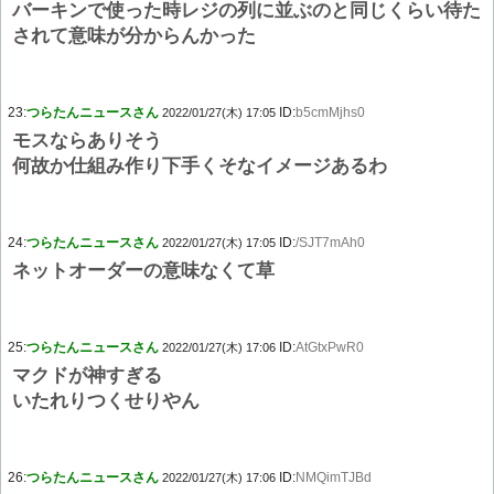
バーキンで使った時レジの列に並ぶのと同じくらい待た
されて意味が分からんかった
23:
つらたんニュースさん
ID:
b5cmMjhs0
2022/01/27(木) 17:05
モスならありそう
何故か仕組み作り下手くそなイメージあるわ
24:
つらたんニュースさん
ID:
/SJT7mAh0
2022/01/27(木) 17:05
ネットオーダーの意味なくて草
25:
つらたんニュースさん
ID:
AtGtxPwR0
2022/01/27(木) 17:06
マクドが神すぎる
いたれりつくせりやん
26:
つらたんニュースさん
ID:
NMQimTJBd
2022/01/27(木) 17:06