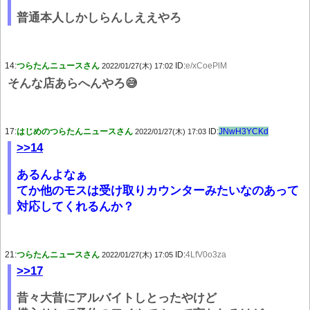
普通本人しかしらんしええやろ
14:
つらたんニュースさん
ID:
e/xCoePlM
2022/01/27(木) 17:02
そんな店あらへんやろ😅
17:
はじめのつらたんニュースさん
ID:
JNwH3YCKd
2022/01/27(木) 17:03
>>14
あるんよなぁ
てか他のモスは受け取りカウンターみたいなのあって
対応してくれるんか？
21:
つらたんニュースさん
ID:
4LfV0o3za
2022/01/27(木) 17:05
>>17
昔々大昔にアルバイトしとったやけど