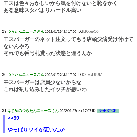
モスは色々おかしいから気を付けないと恥をかく
ある意味スタバよりハードル高い
29:
つらたんニュースさん
ID:
IIdOba/O0
2022/01/27(木) 17:06
モスバーガーのネット注文ってもう店頭決済受け付けて
ないんやろ
それでも番号札貰った状態と違うんか
30:
つらたんニュースさん
ID:
IQaVxL9UM
2022/01/27(木) 17:07
モスバーガーは店員少ないからな
これは割り込みしたイッチが悪いわ
31:
はじめのつらたんニュースさん
ID:
JNwH3YCKd
2022/01/27(木) 17:07
>>30
やっぱりワイが悪いんか…