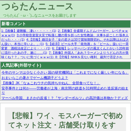
つらたんニュース
つらたん(´・ω・`)...なニュースをお届けします
新着コメント
1:【画像】避難飯、凄い・・・・・(1)
2:【画像】全盛期ドムドムバーガー、レベチｗｗ
ｗｗｗ(1)
3:小学校音楽室火災で転落し腰の骨を折った女性教諭、火事を起こした張本人
だった・・・(1)
4:【悲報】婚活女子「女の若さは33で賞味期限切れ。それ以降はおばさ
ん扱い。本当に辛いよ。」(1)
5:【経済】ビール大手「発泡酒」を「ビール」扱いに一斉
変更 酒税法改正により・・・(1)
6:【速報】レッサーパンダの風太くんとかいう20年前
に流行ったあの子、遂に……(1)
7:【画像】外国人「あれ？ラーメンよりうどんの方が美
味くね？？」ついに気づくｗｗｗ(1)
8:【悲報】NHKを見ない権利、裁判で否定され
る・・・(1)
9:欧州委員長「原発縮小は間違いでした」(1)
10:【悲報】日本企業の人手不
人気記事(外部サイト)
足、限界突破 52%「正社員も足りてません…」(1)
今年のサンマは少なく小さい 国の研究機関は「これまでになく厳しい年になる」
おまいらこの暑さでゲーム機調子どうよ？
【画像】JK「なぁこれウチの気持ちやねん、全部食べてな！」
安亭事件とは何か——労働者が上海・南京間の鉄道を31時間止めた造反派の始ま
り
マーベル帝国、まさかの反省！？『サンダーボルツ』の高評価は本物か？ディズ
ニーCEOの「量より質」宣言の裏で渦巻くファンの本音とMCUの未来を徹底考
察！
【モー娘。石田亜佑美】ファーストテイク出演も新規獲得ならず？北川莉央が1
【悲報】ワイ、モスバーガーで初め
位に
【画像あり】FacebookとかTwitterで拾ったエロ画像貼ってくよ
てネット注文・店舗受け取りをす