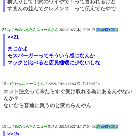
横入りして予約のワイやで！って言われるけど
すまんの並んでクレメンス…って伝えてたやで
27:
はじめのつらたんニュースさん
ID:
JNwH3YCKd
2022/01/27(木) 17:06
>>21
まじかよ
モスバーガーってそういう感じなんか
マックと比べると店員極端に少ないしな
15:
つらたんニュースさん
ID:
rTv13V9Pp
2022/01/27(木) 17:03
ネット注文って来たらすぐ受け取れる為にあるんやない
んか？
ないなら普通に買うのと変わらんやん
19:
はじめのつらたんニュースさん
ID:
JNwH3YCKd
2022/01/27(木) 17:04
>>15