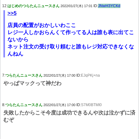
12:
はじめのつらたんニュースさん
ID:
JNwH3YCKd
2022/01/27(木) 17:01
>>5
店員の配置がおかしいわここ
レジ一人しかおらんくて作ってる人は誰も表に出てこ
ないから
ネット注文の受け取り頼むと誰もレジ対応できなくな
んねん
7:
つらたんニュースさん
ID:
EJqPKj+na
2022/01/27(木) 17:00
やっぱマックって神だわ
8:
つらたんニュースさん
ID:
S7M0BTMI0
2022/01/27(木) 17:00
失敗したからこそ今度は成功できるんや次は泣かずに済
むぞ