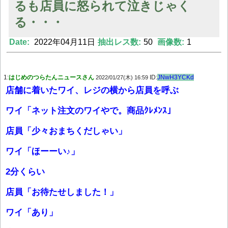
るも店員に怒られて泣きじゃく
る・・・
Powered by livedoor 相互RSS
Date:
2022年04月11日
抽出レス数:
50
画像数:
1
1:
はじめのつらたんニュースさん
ID:
JNwH3YCKd
2022/01/27(木) 16:59
店舗に着いたワイ、レジの横から店員を呼ぶ
ワイ「ネット注文のワイやで。商品ｸﾚﾒﾝｽ」
店員「少々おまちくだしゃい」
ワイ「ほーーい♪」
2分くらい
店員「お待たせしました！」
ワイ「あり」