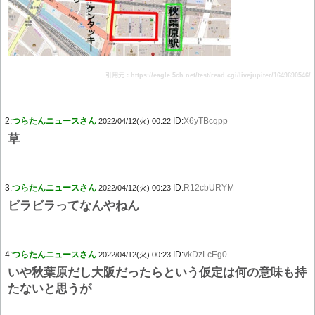
引用元：https://eagle.5ch.net/test/read.cgi/livejupiter/1649690546/
2:
つらたんニュースさん
ID:
X6yTBcqpp
2022/04/12(火) 00:22
草
3:
つらたんニュースさん
ID:
R12cbURYM
2022/04/12(火) 00:23
ビラビラってなんやねん
4:
つらたんニュースさん
ID:
vkDzLcEg0
2022/04/12(火) 00:23
いや秋葉原だし大阪だったらという仮定は何の意味も持
たないと思うが