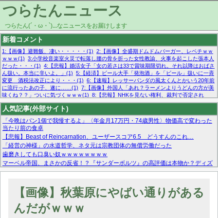
つらたんニュース
つらたん(´・ω・`)...なニュースをお届けします
新着コメント
1:【画像】避難飯、凄い・・・・・(1)
2:【画像】全盛期ドムドムバーガー、レベチｗｗ
ｗｗｗ(1)
3:小学校音楽室火災で転落し腰の骨を折った女性教諭、火事を起こした張本人
だった・・・(1)
4:【悲報】婚活女子「女の若さは33で賞味期限切れ。それ以降はおばさ
ん扱い。本当に辛いよ。」(1)
5:【経済】ビール大手「発泡酒」を「ビール」扱いに一斉
変更 酒税法改正により・・・(1)
6:【速報】レッサーパンダの風太くんとかいう20年前
に流行ったあの子、遂に……(1)
7:【画像】外国人「あれ？ラーメンよりうどんの方が美
味くね？？」ついに気づくｗｗｗ(1)
8:【悲報】NHKを見ない権利、裁判で否定され
る・・・(1)
9:欧州委員長「原発縮小は間違いでした」(1)
10:【悲報】日本企業の人手不
人気記事(外部サイト)
足、限界突破 52%「正社員も足りてません…」(1)
「今晩はパン1個で我慢するよ」〈年金月17万円・74歳男性〉物価高で変わった
当たり前の食卓
【悲報】Beast of Reincarnation、ユーザースコア6.5 どうすんのこれ…
「経営の神様」の水道哲学、ネタ元は宗教団体の無償労働だった
歯磨きしても口臭い奴ｗｗｗｗｗｗｗｗ
マーベル帝国、まさかの反省！？『サンダーボルツ』の高評価は本物か？ディズ
ニーCEOの「量より質」宣言の裏で渦巻くファンの本音とMCUの未来を徹底考
察！
【モー娘。石田亜佑美】ファーストテイク出演も新規獲得ならず？北川莉央が1
【画像】秋葉原にやばい通りがある
位に
【画像あり】FacebookとかTwitterで拾ったエロ画像貼ってくよ
んだがｗｗｗ