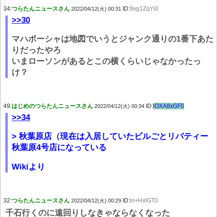
34:
つらたんニュースさん
ID:
9vg1ZqYi0
2022/04/12(火) 00:31
>>30
マハポーシャは地図でいうとジャンク通りの1番下あた
りだったやろ
いまローソンがあるとこの横くらいじゃなかったっ
け？
49:
はじめのつらたんニュースさん
ID:
lOXA8xGF0
2022/04/12(火) 00:34
>>34
> 秋葉原店（現在は入居していたビルごとリバティー
秋葉原4号店になっている
Wikiより
32:
つらたんニュースさん
ID:
lo+HvlGT0
2022/04/12(火) 00:29
千石行くのに遠回りしなきゃならなくなった