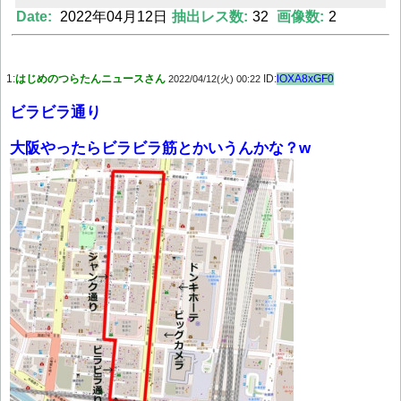
Date:
2022年04月12日
抽出レス数:
32
画像数:
2
Powered by livedoor 相互RSS
1:
はじめのつらたんニュースさん
ID:
lOXA8xGF0
2022/04/12(火) 00:22
ビラビラ通り
大阪やったらビラビラ筋とかいうんかな？w