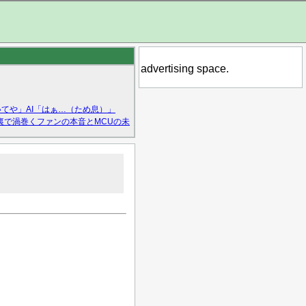
advertising space.
てや」AI「はぁ…（ため息）」
裏で渦巻くファンの本音とMCUの未