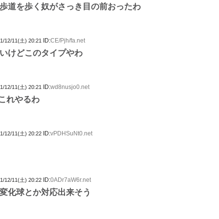
歩道を歩く奴がさっき目の前おったわ
ID:
CE/Pjh/fa.net
1/12/11(土) 20:21
いけどこのタイプやわ
ID:
wd8nusjo0.net
1/12/11(土) 20:21
でこれやるわ
ID:
vPDHSuNt0.net
1/12/11(土) 20:22
ID:
0ADr7aW6r.net
1/12/11(土) 20:22
変化球とか対応出来そう