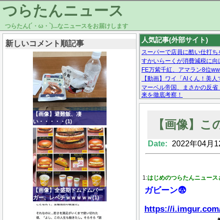
つらたんニュース
つらたん(´・ω・`)...なニュースをお届けします
人気記事(外部サイト)
新しいコメント順記事
スーパーで店員に酷い仕打ち
すかいらーくが消費減税に向け
FE万紫千紅、アマラン8位ww
【動画】ワイ「AIくん！美人
マーベル帝国、まさかの反省
来を徹底考察！
【モー娘。石田亜佑美】ファ
【画像あり】Facebookとか
【画像】避難飯、凄
【画像】こ
い・・・・・(1)
Date:
2022年04月1
Powered by livedoor 相互RSS
1:
はじめのつらたんニュース
ガビーン😨
【画像】全盛期ドムドムバー
ガー、レベチｗｗｗｗｗ(1)
https://i.imgur.co