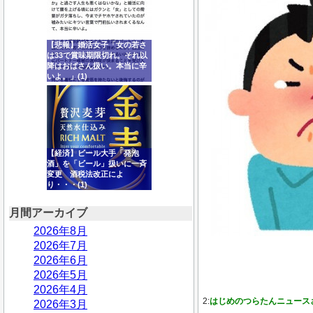
【悲報】婚活女子「女の若さ
は33で賞味期限切れ。それ以
降はおばさん扱い。本当に辛
いよ。」(1)
【経済】ビール大手「発泡
酒」を「ビール」扱いに一斉
変更 酒税法改正によ
り・・・(1)
月間アーカイブ
2026年8月
2026年7月
2026年6月
2026年5月
2026年4月
2:
はじめのつらたんニュース
2026年3月