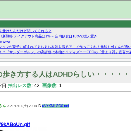
を受けたんだけど聞いてくれる？
新戦略 テイクアウト商品は1%へ 店内飲食は10%で据え置き
wwww
マッマが息子に頼まれてえちえち衣装を着るアニメ作ってくれ！元絵もAIくんが描い
！？『サンダーボルツ』の高評価は本物か？ディズニーCEOの「量より質」宣言の
ーストテイク出演も新規獲得ならず？北川莉央が1位に
Twitterで拾ったエロ画像貼ってくよ
の歩き方する人はADHDらしい・・・・・
2日
抽出レス数:
42
画像数:
1
さん
ID:
uV+XMLGO0.net
2021/12/11(土) 20:14
m/9kABoUn.gif