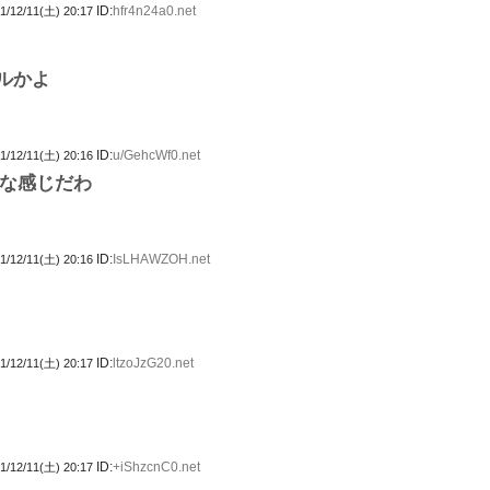
ID:
hfr4n24a0.net
1/12/11(土) 20:17
ルかよ
ID:
u/GehcWf0.net
1/12/11(土) 20:16
な感じだわ
ID:
IsLHAWZOH.net
1/12/11(土) 20:16
ID:
ltzoJzG20.net
1/12/11(土) 20:17
ID:
+iShzcnC0.net
1/12/11(土) 20:17