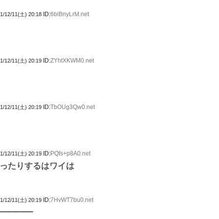
ID:
6blBnyLrM.net
1/12/11(土) 20:18
ID:
ZYhtXKWM0.net
1/12/11(土) 20:19
ID:
TbOUg3Qw0.net
1/12/11(土) 20:19
ID:
PQfs+p8A0.net
1/12/11(土) 20:19
ったりするはワイは
ID:
7HvWT7bu0.net
1/12/11(土) 20:19
━━━━