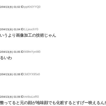
ID:
ppKh0YYQ0
2/04/13(水) 01:02
ID:
LLjeuchY0
2/04/13(水) 01:04
いうより画像加工の技術じゃん
ID:
N9fmYynW0
2/04/13(水) 01:05
るいわ
ID:
3dOYX95x0
2/04/13(水) 01:08
ID:
mribuLeR0
2/04/13(水) 01:09
整ってると元の顔が地味顔でも化粧するとすげー映えるん