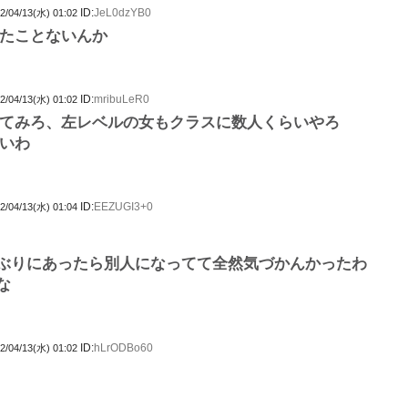
ID:
JeL0dzYB0
2/04/13(水) 01:02
たことないんか
ID:
mribuLeR0
2/04/13(水) 01:02
てみろ、左レベルの女もクラスに数人くらいやろ
いわ
ID:
EEZUGI3+0
2/04/13(水) 01:04
ぶりにあったら別人になってて全然気づかんかったわ
な
ID:
hLrODBo60
2/04/13(水) 01:02