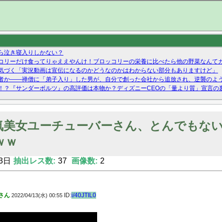
ら泣き寝入りしかない？
コリーだけ食ってりゃええやんけ！ブロッコリーの栄養に比べたら他の野菜なんて
気づく「実況動画は宣伝になるのかどうなのかはわからない部分もありますけど」
者か——禅僧に「弟子入り」した男が、自分で創った会社から追放され、逆襲のよ
！？『サンダーボルツ』の高評価は本物か？ディズニーCEOの「量より質」宣言の
ーストテイク出演も新規獲得ならず？北川莉央が1位に
Twitterで拾ったエロ画像貼ってくよ
気美女ユーチューバーさん、とんでもな
ｗｗ
3日
抽出レス数:
37
画像数:
2
さん
ID:
i/40JTIL0
2022/04/13(水) 00:55