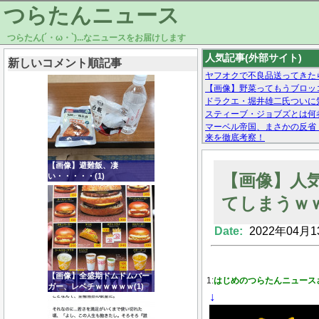
つらたんニュース
つらたん(´・ω・`)...なニュースをお届けします
人気記事(外部サイト)
新しいコメント順記事
ヤフオクで不良品送ってきた
【画像】野菜ってもうブロッ
ドラクエ・堀井雄二氏ついに
スティーブ・ジョブズとは何
マーベル帝国、まさかの反省
来を徹底考察！
【モー娘。石田亜佑美】ファ
【画像あり】Facebookとか
【画像】避難飯、凄
【画像】人
い・・・・・(1)
てしまうｗ
Date:
2022年04月1
Powered by livedoor 相互RSS
【画像】全盛期ドムドムバー
1:
はじめのつらたんニュース
ガー、レベチｗｗｗｗｗ(1)
↓