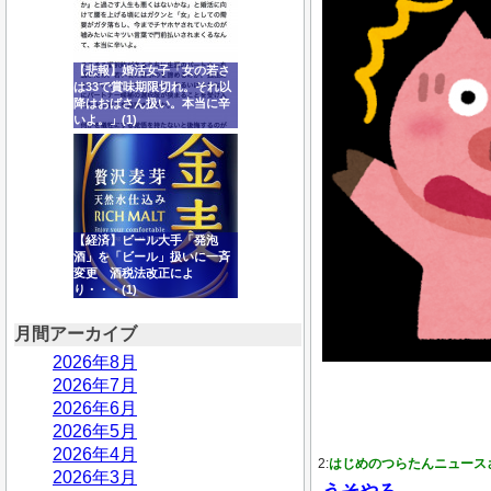
【悲報】婚活女子「女の若さ
は33で賞味期限切れ。それ以
降はおばさん扱い。本当に辛
いよ。」(1)
【経済】ビール大手「発泡
酒」を「ビール」扱いに一斉
変更 酒税法改正によ
り・・・(1)
月間アーカイブ
2026年8月
2026年7月
2026年6月
2026年5月
2026年4月
2:
はじめのつらたんニュース
2026年3月