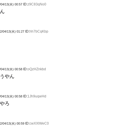
ID:
z9C83qNo0
/04/13(水) 00:57
ん
ID:
hh7bCqKbp
2/04/13(水) 01:27
ID:
oQzHZnkbd
/04/13(水) 00:58
うやん
ID:
1Jh9uqwHd
/04/13(水) 00:58
やろ
ID:
cwXXlWeC0
2/04/13(水) 00:59