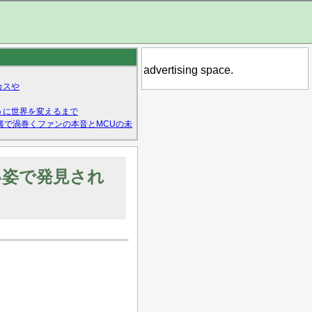
advertising space.
カスや
うに世界を変えるまで
裏で渦巻くファンの本音とMCUの未
い姿で発見され