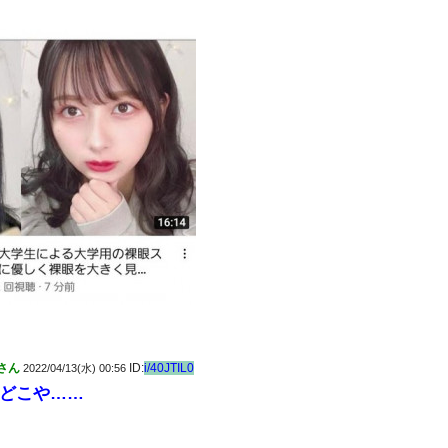
さん
ID:
i/40JTIL0
2022/04/13(水) 00:56
どこや……