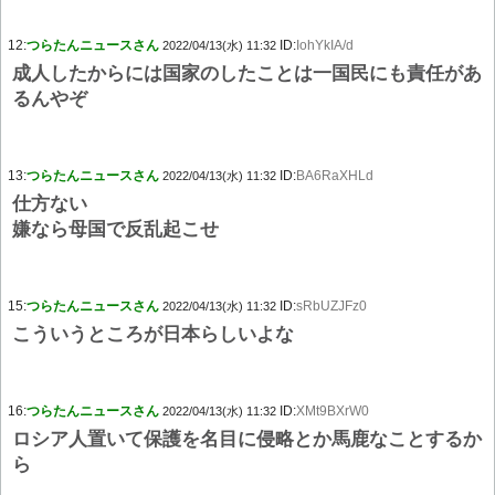
12:
つらたんニュースさん
ID:
IohYkIA/d
2022/04/13(水) 11:32
成人したからには国家のしたことは一国民にも責任があ
るんやぞ
13:
つらたんニュースさん
ID:
BA6RaXHLd
2022/04/13(水) 11:32
仕方ない
嫌なら母国で反乱起こせ
15:
つらたんニュースさん
ID:
sRbUZJFz0
2022/04/13(水) 11:32
こういうところが日本らしいよな
16:
つらたんニュースさん
ID:
XMt9BXrW0
2022/04/13(水) 11:32
ロシア人置いて保護を名目に侵略とか馬鹿なことするか
ら