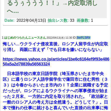
るうぅううう！！」→内定取消し
へ…
Powered by livedoor 相互RSS
Date:
2022年04月13日
抽出レス数:
33
画像数:
1
1:
はじめのつらたんニュースさん
ID:
3iePLSRlr
2022/04/13(水) 11:30
悔しい…ウクライナ侵攻直後、ロシア人留学生が内定取
り消し 両親に言えず「でも日本を嫌いにならない」
https://news.yahoo.co.jp/articles/1be6c6164ef9f93e486
50a5a2d78839a56563324
日本語学校の東京日語学院（埼玉県さいたま市中央
区）に通うロシア人語学留学生で蓮田市に住む男性（３
３）は今春からさいたま市内のＩＴ企業に就職する予定
だったが、ロシアによるウクライナへの軍事侵攻が始ま
った２月末、一方的に内定を取り消された。「政治家と
一般のロシア人の考え方は全然違う。どうして？」。日
本で憧れの仕事に就けると喜んでいた直後の出来事に悔