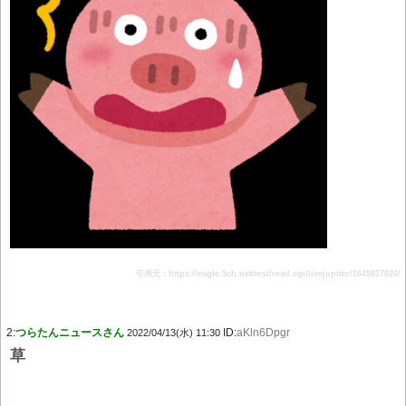
引用元：https://eagle.5ch.net/test/read.cgi/livejupiter/1649817026/
2:
つらたんニュースさん
ID:
aKln6Dpgr
2022/04/13(水) 11:30
草