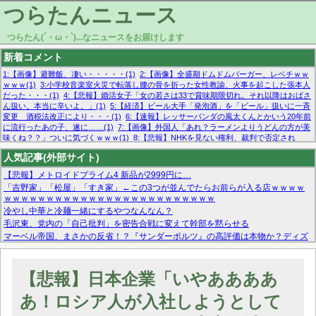
つらたんニュース
つらたん(´・ω・`)...なニュースをお届けします
新着コメント
1:【画像】避難飯、凄い・・・・・(1)
2:【画像】全盛期ドムドムバーガー、レベチｗｗ
ｗｗｗ(1)
3:小学校音楽室火災で転落し腰の骨を折った女性教諭、火事を起こした張本人
だった・・・(1)
4:【悲報】婚活女子「女の若さは33で賞味期限切れ。それ以降はおばさ
ん扱い。本当に辛いよ。」(1)
5:【経済】ビール大手「発泡酒」を「ビール」扱いに一斉
変更 酒税法改正により・・・(1)
6:【速報】レッサーパンダの風太くんとかいう20年前
に流行ったあの子、遂に……(1)
7:【画像】外国人「あれ？ラーメンよりうどんの方が美
味くね？？」ついに気づくｗｗｗ(1)
8:【悲報】NHKを見ない権利、裁判で否定され
る・・・(1)
9:欧州委員長「原発縮小は間違いでした」(1)
10:【悲報】日本企業の人手不
人気記事(外部サイト)
足、限界突破 52%「正社員も足りてません…」(1)
【悲報】メトロイドプライム4 新品が2999円に…
「吉野家」「松屋」「すき家」←この3つが並んでたらお前らが入る店ｗｗｗｗ
ｗｗｗｗｗｗｗｗｗｗｗｗｗｗｗｗｗｗｗｗｗｗｗｗｗ
冷やし中華と冷麺一緒にするやつなんなん？
毛沢東、党内の「自己批判」を密告合戦に変えて幹部を黙らせる
マーベル帝国、まさかの反省！？『サンダーボルツ』の高評価は本物か？ディズ
ニーCEOの「量より質」宣言の裏で渦巻くファンの本音とMCUの未来を徹底考
察！
【モー娘。石田亜佑美】ファーストテイク出演も新規獲得ならず？北川莉央が1
【悲報】日本企業「いやああああ
位に
【画像あり】FacebookとかTwitterで拾ったエロ画像貼ってくよ
あ！ロシア人が入社しようとして