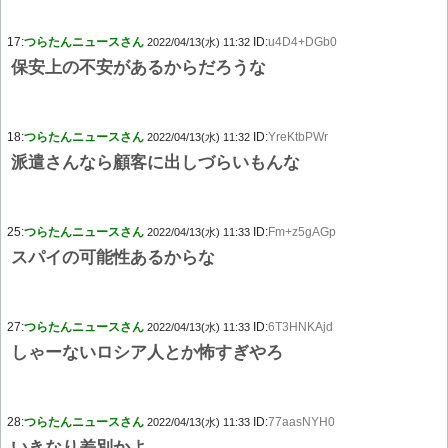
17:
つらたんニュースさん
ID:
u4D4+DGb0
2022/04/13(水) 11:32
保安上の不安があるからだろうな
18:
つらたんニュースさん
ID:
YreKtbPWr
2022/04/13(水) 11:32
派遣さんなら顧客に出しづらいもんな
25:
つらたんニュースさん
ID:
Fm+z5gAGp
2022/04/13(水) 11:33
スパイの可能性あるからな
27:
つらたんニュースさん
ID:
6T3HNKAjd
2022/04/13(水) 11:33
しゃーないロシア人とか怖すぎやろ
28:
つらたんニュースさん
ID:
77aasNYH0
2022/04/13(水) 11:33
いきなり差別かよ