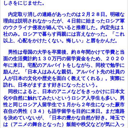
しさをにじませた。
内定取り消しの連絡があったのは２月２８日。明確な
理由は説明されなかったが、４日前に始まったロシア軍
のウクライナ侵攻が絡んでいると推察した。内定先は１
社のみ。ロシアで暮らす両親には言えなかった。「これ
以上、心配をかけたくない。悔しい」と唇をかんだ。
男性は母国の大学を卒業後、約８年間かけて学費と当
面の生活費計約１３０万円の留学資金をため、２０２０
年に来日。宅配のアルバイトをしながら、同校で勉学に
励んだ。「日本人はみんな親切。アルバイト先の社員の
人が日本の文化や歴史を面白く教えてくれる」。実際に
訪れ、日本がますます好きになったという。
同校によると、日本のアニメなどをきっかけに日本文
化や自然に触れてみたいというロシア人学生も多い。男
性と同じロシア人留学生で１月から２年生になった蕨市
在住の男性（３４）も語学留学を目的に来日。まだ進路
を決めていないが、「日本の豊かな自然が好き。埼玉で
は（アニメの舞台となった）飯能や秩父などが気に入っ