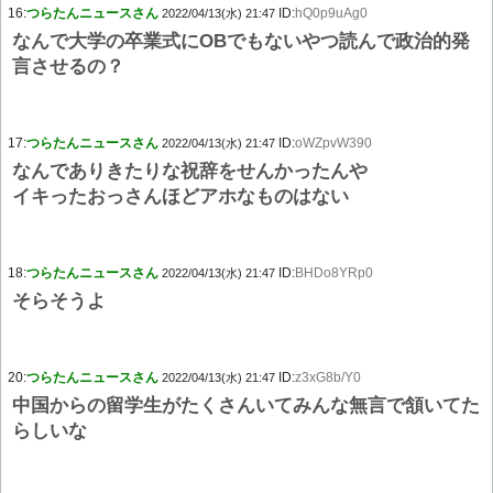
16:
つらたんニュースさん
ID:
hQ0p9uAg0
2022/04/13(水) 21:47
なんで大学の卒業式にOBでもないやつ読んで政治的発
言させるの？
17:
つらたんニュースさん
ID:
oWZpvW390
2022/04/13(水) 21:47
なんでありきたりな祝辞をせんかったんや
イキったおっさんほどアホなものはない
18:
つらたんニュースさん
ID:
BHDo8YRp0
2022/04/13(水) 21:47
そらそうよ
20:
つらたんニュースさん
ID:
z3xG8b/Y0
2022/04/13(水) 21:47
中国からの留学生がたくさんいてみんな無言で頷いてた
らしいな