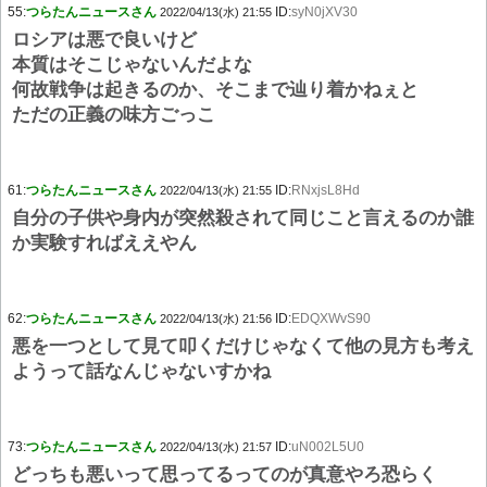
55:
つらたんニュースさん
ID:
syN0jXV30
2022/04/13(水) 21:55
ロシアは悪で良いけど
本質はそこじゃないんだよな
何故戦争は起きるのか、そこまで辿り着かねぇと
ただの正義の味方ごっこ
61:
つらたんニュースさん
ID:
RNxjsL8Hd
2022/04/13(水) 21:55
自分の子供や身内が突然殺されて同じこと言えるのか誰
か実験すればええやん
62:
つらたんニュースさん
ID:
EDQXWvS90
2022/04/13(水) 21:56
悪を一つとして見て叩くだけじゃなくて他の見方も考え
ようって話なんじゃないすかね
73:
つらたんニュースさん
ID:
uN002L5U0
2022/04/13(水) 21:57
どっちも悪いって思ってるってのが真意やろ恐らく