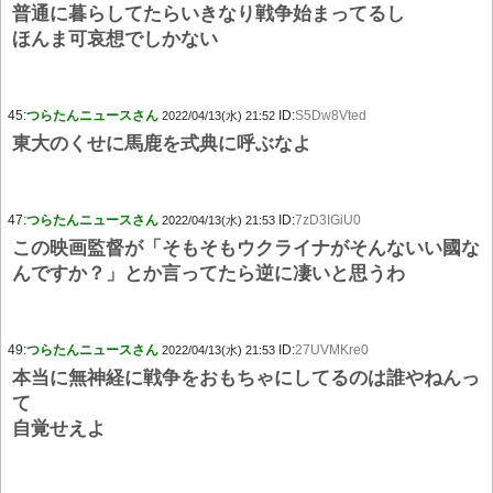
普通に暮らしてたらいきなり戦争始まってるし
ほんま可哀想でしかない
45:
つらたんニュースさん
ID:
S5Dw8Vted
2022/04/13(水) 21:52
東大のくせに馬鹿を式典に呼ぶなよ
47:
つらたんニュースさん
ID:
7zD3IGiU0
2022/04/13(水) 21:53
この映画監督が「そもそもウクライナがそんないい國な
んですか？」とか言ってたら逆に凄いと思うわ
49:
つらたんニュースさん
ID:
27UVMKre0
2022/04/13(水) 21:53
本当に無神経に戦争をおもちゃにしてるのは誰やねんっ
て
自覚せえよ