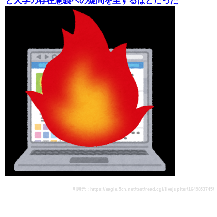
と大学の存在意義への疑問を呈するほどだった
引用元：https://eagle.5ch.net/test/read.cgi/livejupiter/1649853745/