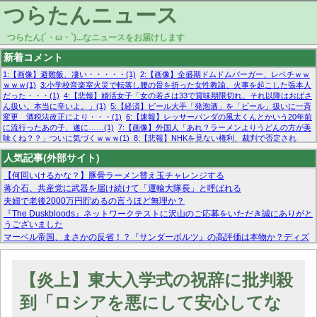
つらたんニュース
つらたん(´・ω・`)...なニュースをお届けします
新着コメント
1:【画像】避難飯、凄い・・・・・(1)
2:【画像】全盛期ドムドムバーガー、レベチｗｗ
ｗｗｗ(1)
3:小学校音楽室火災で転落し腰の骨を折った女性教諭、火事を起こした張本人
だった・・・(1)
4:【悲報】婚活女子「女の若さは33で賞味期限切れ。それ以降はおばさ
ん扱い。本当に辛いよ。」(1)
5:【経済】ビール大手「発泡酒」を「ビール」扱いに一斉
変更 酒税法改正により・・・(1)
6:【速報】レッサーパンダの風太くんとかいう20年前
に流行ったあの子、遂に……(1)
7:【画像】外国人「あれ？ラーメンよりうどんの方が美
味くね？？」ついに気づくｗｗｗ(1)
8:【悲報】NHKを見ない権利、裁判で否定され
る・・・(1)
9:欧州委員長「原発縮小は間違いでした」(1)
10:【悲報】日本企業の人手不
人気記事(外部サイト)
足、限界突破 52%「正社員も足りてません…」(1)
【何回いけるかな？】豚骨ラーメン替え玉チャレンジする
蒋介石、共産党に武器を届け続けて「運輸大隊長」と呼ばれる
夫婦で老後2000万円貯めるの言うほど無理か？
『The Duskbloods』ネットワークテストに沢山のご応募をいただき誠にありがと
うございました
マーベル帝国、まさかの反省！？『サンダーボルツ』の高評価は本物か？ディズ
ニーCEOの「量より質」宣言の裏で渦巻くファンの本音とMCUの未来を徹底考
察！
【モー娘。石田亜佑美】ファーストテイク出演も新規獲得ならず？北川莉央が1
【炎上】東大入学式の祝辞に批判殺
位に
【画像あり】FacebookとかTwitterで拾ったエロ画像貼ってくよ
到「ロシアを悪にして安心してな