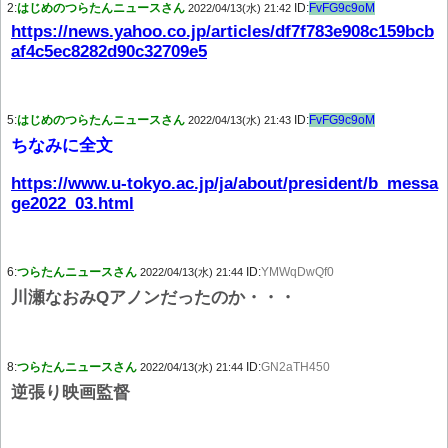
2:
はじめのつらたんニュースさん
ID:
FvFG9c9oM
2022/04/13(水) 21:42
https://news.yahoo.co.jp/articles/df7f783e908c159bcb
af4c5ec8282d90c32709e5
5:
はじめのつらたんニュースさん
ID:
FvFG9c9oM
2022/04/13(水) 21:43
ちなみに全文
https://www.u-tokyo.ac.jp/ja/about/president/b_messa
ge2022_03.html
6:
つらたんニュースさん
ID:
YMWqDwQf0
2022/04/13(水) 21:44
川瀬なおみQアノンだったのか・・・
8:
つらたんニュースさん
ID:
GN2aTH450
2022/04/13(水) 21:44
逆張り映画監督