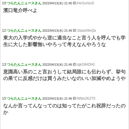
10:
つらたんニュースさん
ID:
HeSzzIzu0
2022/04/13(水) 21:45
濱口竜介呼べよ
12:
つらたんニュースさん
ID:
1bpa58eQa
2022/04/13(水) 21:46
東大の入学式やから逆に適当なこと言う人を呼んでも学
生に大した影響無いやろって考えなんやろうな
13:
つらたんニュースさん
ID:
/gk1B4Dh0
2022/04/13(水) 21:46
意識高い系のこと言おうして結局誰にも伝わらず、挙句
の果てに反感だけは買うみたいなのいい加減やめようや
15:
つらたんニュースさん
ID:
WIdv2KZ70
2022/04/13(水) 21:46
なんか言ってんなってのは知ってたがこれ祝辞だったの
か