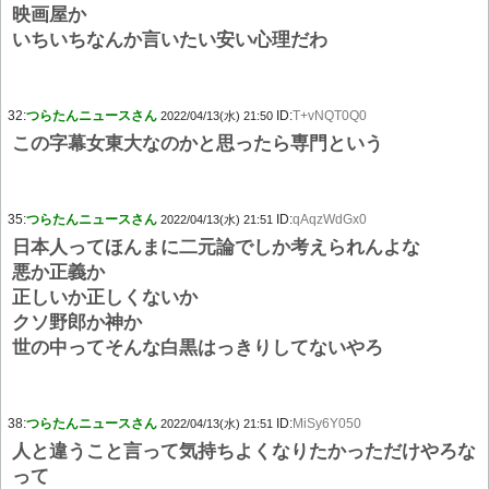
映画屋か
いちいちなんか言いたい安い心理だわ
32:
つらたんニュースさん
ID:
T+vNQT0Q0
2022/04/13(水) 21:50
この字幕女東大なのかと思ったら専門という
35:
つらたんニュースさん
ID:
qAqzWdGx0
2022/04/13(水) 21:51
日本人ってほんまに二元論でしか考えられんよな
悪か正義か
正しいか正しくないか
クソ野郎か神か
世の中ってそんな白黒はっきりしてないやろ
38:
つらたんニュースさん
ID:
MiSy6Y050
2022/04/13(水) 21:51
人と違うこと言って気持ちよくなりたかっただけやろな
って