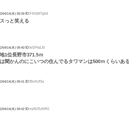
ID:
F4Xd8Tghd
2/04/14(木) 09:39
スっと笑える
ID:
krDFIaLt0
2/04/14(木) 09:40
1位長野市371.5ｍ
は聞かんのにこいつの住んでるタワマンは500ｍくらいあ
ID:
ff/oAUf3a
2/04/14(木) 09:41
ID:
nyWJ5zNR0
2/04/14(木) 09:42