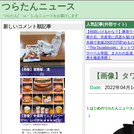
つらたんニュース
つらたん(´・ω・`)...なニュースをお届けします
人気記事(外部サイト)
新しいコメント順記事
【何回いけるかな？】豚骨ラ
蒋介石、共産党に武器を届け
夫婦で老後2000万円貯める
『The Duskbloods
マーベル帝国、まさかの反省
来を徹底考察！
【モー娘。石田亜佑美】ファ
【画像あり】Facebookとか
【画像】避難飯、凄
【画像】タ
い・・・・・(1)
Date:
2022年04月1
Powered by livedoor 相互RSS
1:
はじめのつらたんニュース
↓
【画像】全盛期ドムドムバー
ガー、レベチｗｗｗｗｗ(1)