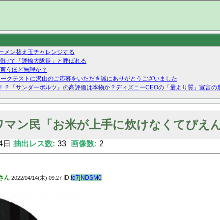
ーメン替え玉チャレンジする
続けて「運輸大隊長」と呼ばれる
の言うほど無理か？
』ネットワークテストに沢山のご応募をいただき誠にありがとうございました
！？『サンダーボルツ』の高評価は本物か？ディズニーCEOの「量より質」宣言の
ーストテイク出演も新規獲得ならず？北川莉央が1位に
Twitterで拾ったエロ画像貼ってくよ
ワマン民「お米が上手に炊けなくてぴえ
4日
抽出レス数:
33
画像数:
2
さん
ID:
to7jNDSM0
2022/04/14(木) 09:27