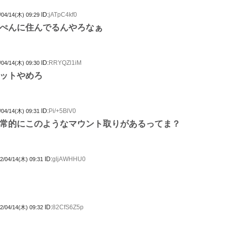
ID:
jATpC4kf0
/04/14(木) 09:29
ぺんに住んでるんやろなぁ
ID:
RRYQZl1iM
/04/14(木) 09:30
ットやめろ
ID:
Pi/+5BlV0
/04/14(木) 09:31
常的にこのようなマウント取りがあるってま？
ID:
gljAWHHU0
2/04/14(木) 09:31
ID:
82CfS6Z5p
2/04/14(木) 09:32