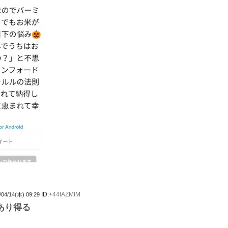
ID:
+44fAZMtM
/04/14(木) 09:29
あり得る