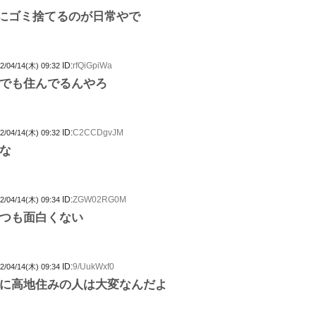
にゴミ捨てるのが日常やで
ID:
rfQiGpiWa
2/04/14(木) 09:32
でも住んでるんやろ
ID:
C2CCDgvJM
2/04/14(木) 09:32
な
ID:
ZGW02RG0M
2/04/14(木) 09:34
つも面白くない
ID:
9/UukWxf0
2/04/14(木) 09:34
に高地住みの人は大変なんだよ