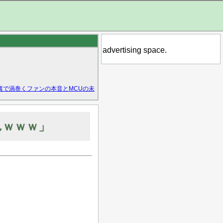
advertising space.
裏で渦巻くファンの本音とMCUの未
んｗｗｗ」