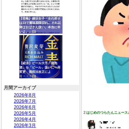
【悲報】婚活女子「女の若さ
は33で賞味期限切れ。それ以
降はおばさん扱い。本当に辛
いよ。」(1)
【経済】ビール大手「発泡
酒」を「ビール」扱いに一斉
変更 酒税法改正によ
り・・・(1)
月間アーカイブ
2026年8月
2026年7月
2026年6月
2:
はじめのつらたんニュース
2026年5月
2026年4月
2026年3月