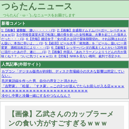
つらたんニュース
つらたん(´・ω・`)...なニュースをお届けします
新着コメント
1:【画像】避難飯、凄い・・・・・(1)
2:【画像】全盛期ドムドムバーガー、レベチｗｗ
ｗｗｗ(1)
3:小学校音楽室火災で転落し腰の骨を折った女性教諭、火事を起こした張本人
だった・・・(1)
4:【悲報】婚活女子「女の若さは33で賞味期限切れ。それ以降はおばさ
ん扱い。本当に辛いよ。」(1)
5:【経済】ビール大手「発泡酒」を「ビール」扱いに一斉
変更 酒税法改正により・・・(1)
6:【速報】レッサーパンダの風太くんとかいう20年前
に流行ったあの子、遂に……(1)
7:【画像】外国人「あれ？ラーメンよりうどんの方が美
味くね？？」ついに気づくｗｗｗ(1)
8:【悲報】NHKを見ない権利、裁判で否定され
る・・・(1)
9:欧州委員長「原発縮小は間違いでした」(1)
10:【悲報】日本企業の人手不
人気記事(外部サイト)
足、限界突破 52%「正社員も足りてません…」(1)
カプコン「デジタル販売が約9割、ディスク市場縮小の大きな影響は想定してい
ない」
毛沢東語録を作った男、自分の序文ごと消された
「吉野家」「松屋」「すき家」←この3つが並んでたらお前らが入る店ｗｗｗｗ
ｗｗｗｗｗｗｗｗｗｗｗｗｗｗｗｗｗｗｗｗｗｗｗｗｗ
冷やし中華と冷麺一緒にするやつなんなん？
マーベル帝国、まさかの反省！？『サンダーボルツ』の高評価は本物か？ディズ
ニーCEOの「量より質」宣言の裏で渦巻くファンの本音とMCUの未来を徹底考
察！
【画像】乙武さんのカップラーメ
【モー娘。石田亜佑美】ファーストテイク出演も新規獲得ならず？北川莉央が1
位に
ンの食い方がすごすぎるｗｗｗ
【画像あり】FacebookとかTwitterで拾ったエロ画像貼ってくよ