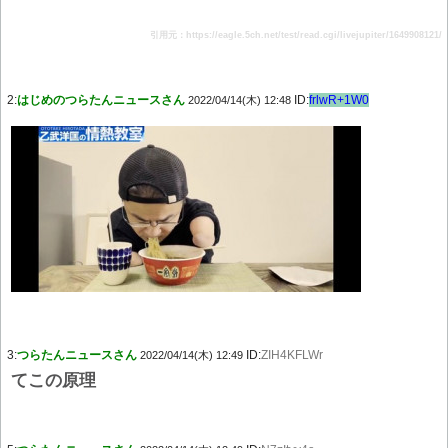
引用元：https://eagle.5ch.net/test/read.cgi/livejupiter/1649908121/
2:
はじめのつらたんニュースさん
ID:
frlwR+1W0
2022/04/14(木) 12:48
3:
つらたんニュースさん
ID:
ZIH4KFLWr
2022/04/14(木) 12:49
てこの原理