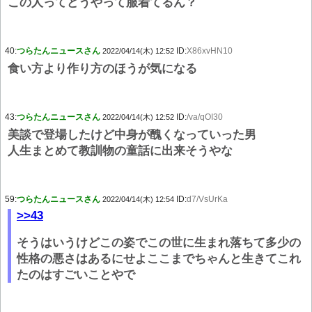
この人ってどうやって服着てるん？
40:
つらたんニュースさん
ID:
X86xvHN10
2022/04/14(木) 12:52
食い方より作り方のほうが気になる
43:
つらたんニュースさん
ID:
/va/qOI30
2022/04/14(木) 12:52
美談で登場したけど中身が醜くなっていった男
人生まとめて教訓物の童話に出来そうやな
59:
つらたんニュースさん
ID:
d7/VsUrKa
2022/04/14(木) 12:54
>>43
そうはいうけどこの姿でこの世に生まれ落ちて多少の
性格の悪さはあるにせよここまでちゃんと生きてこれ
たのはすごいことやで