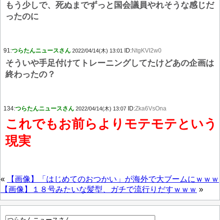
もう少しで、死ぬまでずっと国会議員やれそうな感じだ
ったのに
91:
つらたんニュースさん
ID:
NtgKVI2w0
2022/04/14(木) 13:01
そういや手足付けてトレーニングしてたけどあの企画は
終わったの？
134:
つらたんニュースさん
ID:
Zka6VsOna
2022/04/14(木) 13:07
これでもお前らよりモテモテという
現実
«
【画像】「はじめてのおつかい」が海外で大ブームにｗｗｗ
【画像】１８号みたいな髪型、ガチで流行りだすｗｗｗ
»