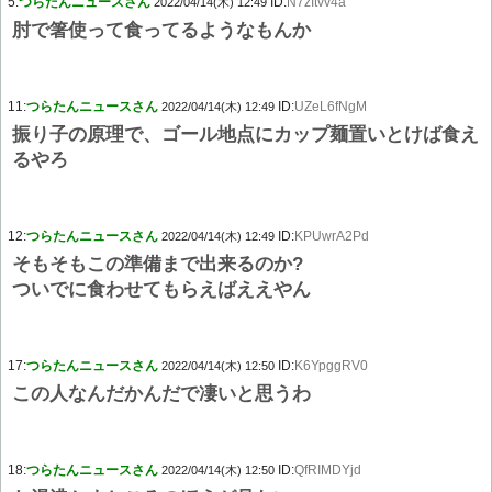
5:
つらたんニュースさん
ID:
N7zItvv4a
2022/04/14(木) 12:49
肘で箸使って食ってるようなもんか
11:
つらたんニュースさん
ID:
UZeL6fNgM
2022/04/14(木) 12:49
振り子の原理で、ゴール地点にカップ麺置いとけば食え
るやろ
12:
つらたんニュースさん
ID:
KPUwrA2Pd
2022/04/14(木) 12:49
そもそもこの準備まで出来るのか?
ついでに食わせてもらえばええやん
17:
つらたんニュースさん
ID:
K6YpggRV0
2022/04/14(木) 12:50
この人なんだかんだで凄いと思うわ
18:
つらたんニュースさん
ID:
QfRIMDYjd
2022/04/14(木) 12:50