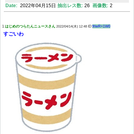
Date:
2022年04月15日
抽出レス数:
26
画像数:
2
Powered by livedoor 相互RSS
1:
はじめのつらたんニュースさん
ID:
frlwR+1W0
2022/04/14(木) 12:48
すごいわ