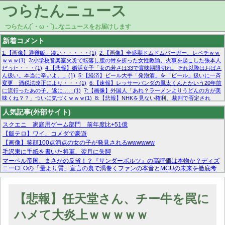
つらたんニュース
つらたん(´・ω・`)...なニュースをお届けします
新着コメント
1:【画像】避難飯、凄い・・・・・(1)
2:【画像】全盛期ドムドムバーガー、レベチｗｗ
ｗｗｗ(1)
3:小学校音楽室火災で転落し腰の骨を折った女性教諭、火事を起こした張本人
だった・・・(1)
4:【悲報】婚活女子「女の若さは33で賞味期限切れ。それ以降はおばさ
ん扱い。本当に辛いよ。」(1)
5:【経済】ビール大手「発泡酒」を「ビール」扱いに一斉
変更 酒税法改正により・・・(1)
6:【速報】レッサーパンダの風太くんとかいう20年前
に流行ったあの子、遂に……(1)
7:【画像】外国人「あれ？ラーメンよりうどんの方が美
味くね？？」ついに気づくｗｗｗ(1)
8:【悲報】NHKを見ない権利、裁判で否定され
る・・・(1)
9:欧州委員長「原発縮小は間違いでした」(1)
10:【悲報】日本企業の人手不
人気記事(外部サイト)
足、限界突破 52%「正社員も足りてません…」(1)
スクエニ 家庭用ゲーム部門 前年度比+51億
【飯テロ】ワイ、コメダで豪遊
【画像】笑顔100点満点の女の子が発見されるwwwwww
毛沢東に手紙を書いた将軍、翌月に失脚
マーベル帝国、まさかの反省！？『サンダーボルツ』の高評価は本物か？ディズ
ニーCEOの「量より質」宣言の裏で渦巻くファンの本音とMCUの未来を徹底考
察！
【モー娘。石田亜佑美】ファーストテイク出演も新規獲得ならず？北川莉央が1
位に
【悲報】任天堂さん、チー牛を罠に
【画像あり】FacebookとかTwitterで拾ったエロ画像貼ってくよ
ハメて大炎上ｗｗｗｗｗ