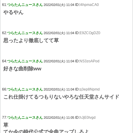
61:
つらたんニュースさん
ID:
l4hpmaCA0
2022/02/01(火) 11:04
やるやん
62:
つらたんニュースさん
ID:
E9ZCOgDZ0
2022/02/01(火) 11:04
思ったより徹底してて草
64:
つらたんニュースさん
ID:
NS3zoAPod
2022/02/01(火) 11:04
好きな曲削除ww
66:
つらたんニュースさん
ID:
q3ep8Npmd
2022/02/01(火) 11:04
これ仕掛けてるつもりないやろな任天堂さんサイド
77:
つらたんニュースさん
ID:
hJjE0lvgd
2022/02/01(火) 11:05
草
てか今の時代公式で全曲アップしろよ