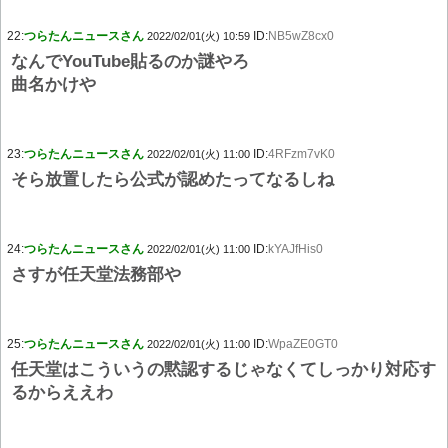
22:
つらたんニュースさん
ID:
NB5wZ8cx0
2022/02/01(火) 10:59
なんでYouTube貼るのか謎やろ
曲名かけや
23:
つらたんニュースさん
ID:
4RFzm7vK0
2022/02/01(火) 11:00
そら放置したら公式が認めたってなるしね
24:
つらたんニュースさん
ID:
kYAJfHis0
2022/02/01(火) 11:00
さすが任天堂法務部や
25:
つらたんニュースさん
ID:
WpaZE0GT0
2022/02/01(火) 11:00
任天堂はこういうの黙認するじゃなくてしっかり対応す
るからええわ