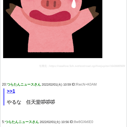
引用元：https://swallow.5ch.net/test/read.cgi/livejupiter/1643680569/
20:
つらたんニュースさん
ID:
RwcN+K0AM
2022/02/01(火) 10:59
>>1
やるな 任天堂🤣🤣🤣
5:
つらたんニュースさん
ID:
8w8GXk6E0
2022/02/01(火) 10:56