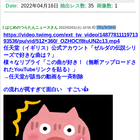
Date:
2022年04月16日
抽出レス数:
35
画像数:
1
Powered by livedoor 相互RSS
1:
はじめのつらたんニュースさん
ID:
5RqTe5lH0
2022/02/01(火) 10:56
https://video.twimg.com/ext_tw_video/14877811119713
93536/pu/vid/512×360/_OZHOCf8tuUN2c13.mp4
任天堂（イギリス）公式アカウント「ゼルダの伝説シリ
ーズで好きな曲は？」
様々なリプライ「この曲が好き！（無断アップロードさ
れたYouTubeリンクを貼る）」
→任天堂が該当の動画を一斉削除
の流れが罠すぎて面白い すごい👍