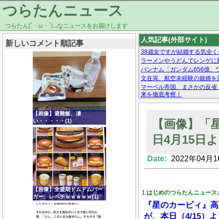
つらたんニュース
つらたん(´・ω・`)...なニュースをお届けします
人気記事(外部サイト)
新しいコメント順記事
38歳女ですが結婚する気全く
ラーメンやうどんでレンゲに
バンナム「ガンダム656億、ワ
文在寅、航空未経験の娘婿を
マーベル帝国、まさかの反省
来を徹底考察！
【モー娘。石田亜佑美】ファ
【画像あり】Facebookとか
【画像】避難飯、凄
【画像】「
い・・・・・(1)
日4月15日
Date:
2022年04月1
Powered by livedoor 相互RSS
【画像】全盛期ドムドムバー
1:
はじめのつらたんニュース
ガー、レベチｗｗｗｗｗ(1)
『星のカービィ』高
が、本日（4/15）