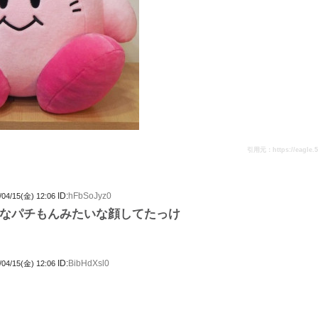
引用元：https://eagle.5ch
ID:
hFbSoJyz0
/04/15(金) 12:06
なパチもんみたいな顔してたっけ
ID:
BibHdXsl0
/04/15(金) 12:06