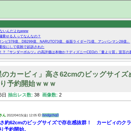
ないんだよねwww
麺乗せる人ってなんなの？
ンピ378億、DB299億、NARUTO73億、仮面ライダー71億、アンパンマン28億」
重役にして収賄で起訴された
！？『サンダーボルツ』の高評価は本物か？ディズニーCEOの「量より質」宣言の
ーストテイク出演も新規獲得ならず？北川莉央が1位に
Twitterで拾ったエロ画像貼ってくよ
星のカービィ」高さ62cmのビッグサイ
より予約開始ｗｗｗ
6日
抽出レス数:
38
画像数:
2
さん
ID:
/sndgchq0
2022/04/15(金) 12:05
さ約62cmのビッグサイズで存在感抜群！ カービィのク
より予約開始。