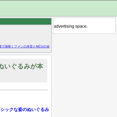
advertising space.
裏で渦巻くファンの本音とMCUの未
ズぬいぐるみが本
ラシックな姿のぬいぐるみ