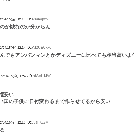
ID:
37mb/qx/M
2/04/15(金) 12:13
のか皺なのか分からん
ID:
pM2UECxx0
2/04/15(金) 12:14
んでもアンパンマンとかディズニーに比べても相当高いよ
ID:
hlWvI+MV0
22/04/15(金) 12:46
権安い
い国の子供に日付変わるまで作らせてるから安い
ID:
O3zj+0/ZM
2/04/15(金) 12:16
る