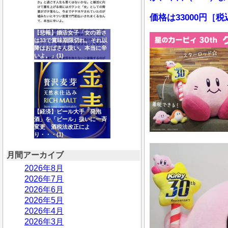
価格は33000円［
【悲報】婚活女子「女の若さ
は33で賞味期限切れ。それ以
降はおばさん扱い。本当に辛
いよ。」(1)
【経済】ビール大手「発泡
酒」を「ビール」扱いに一斉
変更 酒税法改正によ
り・・・(1)
月間アーカイブ
2026年8月
2026年7月
2026年6月
2026年5月
2026年4月
2026年3月