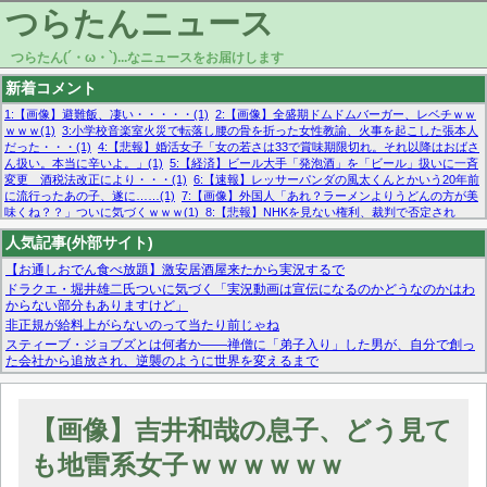
つらたんニュース
つらたん(´・ω・`)...なニュースをお届けします
新着コメント
1:【画像】避難飯、凄い・・・・・(1)
2:【画像】全盛期ドムドムバーガー、レベチｗｗ
ｗｗｗ(1)
3:小学校音楽室火災で転落し腰の骨を折った女性教諭、火事を起こした張本人
だった・・・(1)
4:【悲報】婚活女子「女の若さは33で賞味期限切れ。それ以降はおばさ
ん扱い。本当に辛いよ。」(1)
5:【経済】ビール大手「発泡酒」を「ビール」扱いに一斉
変更 酒税法改正により・・・(1)
6:【速報】レッサーパンダの風太くんとかいう20年前
に流行ったあの子、遂に……(1)
7:【画像】外国人「あれ？ラーメンよりうどんの方が美
味くね？？」ついに気づくｗｗｗ(1)
8:【悲報】NHKを見ない権利、裁判で否定され
る・・・(1)
9:欧州委員長「原発縮小は間違いでした」(1)
10:【悲報】日本企業の人手不
人気記事(外部サイト)
足、限界突破 52%「正社員も足りてません…」(1)
【お通しおでん食べ放題】激安居酒屋来たから実況するで
ドラクエ・堀井雄二氏ついに気づく「実況動画は宣伝になるのかどうなのかはわ
からない部分もありますけど」
非正規が給料上がらないのって当たり前じゃね
スティーブ・ジョブズとは何者か——禅僧に「弟子入り」した男が、自分で創っ
た会社から追放され、逆襲のように世界を変えるまで
マーベル帝国、まさかの反省！？『サンダーボルツ』の高評価は本物か？ディズ
ニーCEOの「量より質」宣言の裏で渦巻くファンの本音とMCUの未来を徹底考
察！
【画像】吉井和哉の息子、どう見て
【モー娘。石田亜佑美】ファーストテイク出演も新規獲得ならず？北川莉央が1
位に
も地雷系女子ｗｗｗｗｗｗ
【画像あり】FacebookとかTwitterで拾ったエロ画像貼ってくよ