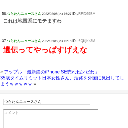
58:
つらたんニュースさん
ID:
yRFlD69BM
2022/02/03(木) 16:27
これは地雷系にモテますわ
37:
つらたんニュースさん
ID:
e6QKjKz3M
2022/02/03(木) 16:18
遺伝ってやっぱすげえな
«
アップル「最新鋭のiPhone SE売れねンだわ」
35歳タイムリミット日本女性さん、活路を外国に見出してし
まうｗｗｗｗｗ
»