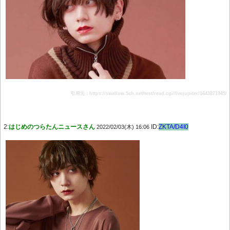
引用元：https://swallow.5ch.net/test/read.cgi/livejupiter/1643871945/
2:
はじめのつらたんニュースさん
ID:
ZKTA/D4I0
2022/02/03(木) 16:06