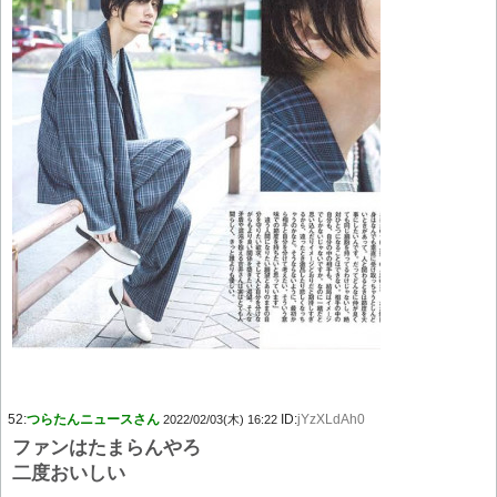
52:
つらたんニュースさん
ID:
jYzXLdAh0
2022/02/03(木) 16:22
ファンはたまらんやろ
二度おいしい