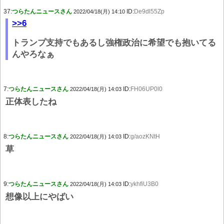
37:
つらたんニュースさん
ID:
De9dl55Zp
2022/04/18(月) 14:10
>>6
トランプ支持でもあるし強権政治に希望でも抱いてる
んやろなぁ
7:
つらたんニュースさん
ID:
FH06UP0l0
2022/04/18(月) 14:03
正体表したね
8:
つらたんニュースさん
ID:
g/aozKNtH
2022/04/18(月) 14:03
草
9:
つらたんニュースさん
ID:
ykhfiU3B0
2022/04/18(月) 14:03
想像以上にやばい