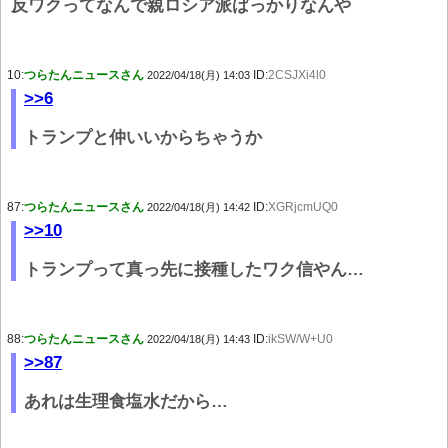
反ワクってなんで親ロシア派ばっかりなんや
10:
つらたんニュースさん
ID:
2CSJXi4l0
2022/04/18(月) 14:03
>>6
トランプと仲いいからちゃうか
87:
つらたんニュースさん
ID:
XGRjcmUQ0
2022/04/18(月) 14:42
>>10
トランプって真っ先に接種したワク信やん…
88:
つらたんニュースさん
ID:
ikSW/W+U0
2022/04/18(月) 14:43
>>87
あれは生理食塩水だから…