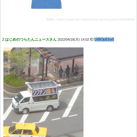
引用元：https://eagle.5ch.net/test/read.cgi/livejupiter/1650258123/
2:
はじめのつらたんニュースさん
ID:
UiBOpEby0
2022/04/18(月) 14:02