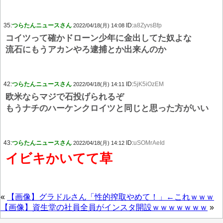
35:
つらたんニュースさん
ID:
a8ZyvsBfp
2022/04/18(月) 14:08
コイツって確かドローン少年に金出してた奴よな
流石にもうアカンやろ逮捕とか出来んのか
42:
つらたんニュースさん
ID:
5jK5iOzEM
2022/04/18(月) 14:11
欧米ならマジで石投げられるぞ
もうナチのハーケンクロイツと同じと思った方がいい
43:
つらたんニュースさん
ID:
uSOMrAeId
2022/04/18(月) 14:12
イビキかいてて草
«
【画像】グラドルさん「性的搾取やめて！」←これｗｗｗ
【画像】資生堂の社員全員がインスタ開設ｗｗｗｗｗｗｗ
»