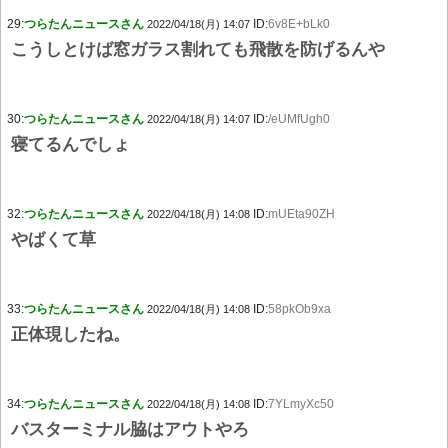
29:
つらたんニュースさん
ID:
6v8E+bLk0
2022/04/18(月) 14:07
こうしとけば窓ガラス割れても飛散を防げるんや
30:
つらたんニュースさん
ID:
/eUMfUgh0
2022/04/18(月) 14:07
寝てるんでしょ
32:
つらたんニュースさん
ID:
mUEta90ZH
2022/04/18(月) 14:08
やばくて草
33:
つらたんニュースさん
ID:
58pkOb9xa
2022/04/18(月) 14:08
正体現したね。
34:
つらたんニュースさん
ID:
7YLmyXc50
2022/04/18(月) 14:08
バスターミナル脇はアウトやろ