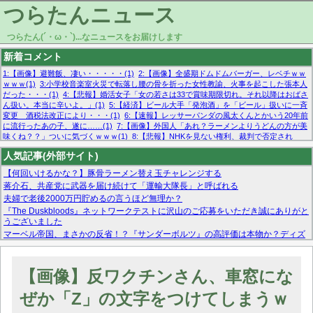
つらたんニュース
つらたん(´・ω・`)...なニュースをお届けします
新着コメント
1:【画像】避難飯、凄い・・・・・(1)
2:【画像】全盛期ドムドムバーガー、レベチｗｗ
ｗｗｗ(1)
3:小学校音楽室火災で転落し腰の骨を折った女性教諭、火事を起こした張本人
だった・・・(1)
4:【悲報】婚活女子「女の若さは33で賞味期限切れ。それ以降はおばさ
ん扱い。本当に辛いよ。」(1)
5:【経済】ビール大手「発泡酒」を「ビール」扱いに一斉
変更 酒税法改正により・・・(1)
6:【速報】レッサーパンダの風太くんとかいう20年前
に流行ったあの子、遂に……(1)
7:【画像】外国人「あれ？ラーメンよりうどんの方が美
味くね？？」ついに気づくｗｗｗ(1)
8:【悲報】NHKを見ない権利、裁判で否定され
る・・・(1)
9:欧州委員長「原発縮小は間違いでした」(1)
10:【悲報】日本企業の人手不
人気記事(外部サイト)
足、限界突破 52%「正社員も足りてません…」(1)
【何回いけるかな？】豚骨ラーメン替え玉チャレンジする
蒋介石、共産党に武器を届け続けて「運輸大隊長」と呼ばれる
夫婦で老後2000万円貯めるの言うほど無理か？
『The Duskbloods』ネットワークテストに沢山のご応募をいただき誠にありがと
うございました
マーベル帝国、まさかの反省！？『サンダーボルツ』の高評価は本物か？ディズ
ニーCEOの「量より質」宣言の裏で渦巻くファンの本音とMCUの未来を徹底考
察！
【モー娘。石田亜佑美】ファーストテイク出演も新規獲得ならず？北川莉央が1
【画像】反ワクチンさん、車窓にな
位に
【画像あり】FacebookとかTwitterで拾ったエロ画像貼ってくよ
ぜか「Z」の文字をつけてしまうｗ