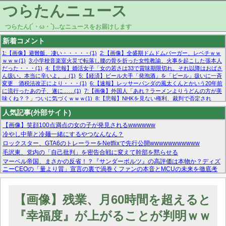
つらたんニュース
つらたん(´・ω・`)...なニュースをお届けします
新着コメント
1:【画像】避難飯、凄い・・・・・(1)
2:【画像】全盛期ドムドムバーガー、レベチｗｗ
ｗｗｗ(1)
3:小学校音楽室火災で転落し腰の骨を折った女性教諭、火事を起こした張本人
だった・・・(1)
4:【悲報】婚活女子「女の若さは33で賞味期限切れ。それ以降はおばさ
ん扱い。本当に辛いよ。」(1)
5:【経済】ビール大手「発泡酒」を「ビール」扱いに一斉
変更 酒税法改正により・・・(1)
6:【速報】レッサーパンダの風太くんとかいう20年前
に流行ったあの子、遂に……(1)
7:【画像】外国人「あれ？ラーメンよりうどんの方が美
味くね？？」ついに気づくｗｗｗ(1)
8:【悲報】NHKを見ない権利、裁判で否定され
る・・・(1)
9:欧州委員長「原発縮小は間違いでした」(1)
10:【悲報】日本企業の人手不
人気記事(外部サイト)
足、限界突破 52%「正社員も足りてません…」(1)
【画像】笑顔100点満点の女の子が発見されるwwwwww
冷やし中華と冷麺一緒にするやつなんなん？
ロックスター、GTA6のトレーラーをNetflixで先行公開wwwwwwwwwww
毛沢東、党内の「自己批判」を密告合戦に変えて幹部を黙らせる
マーベル帝国、まさかの反省！？『サンダーボルツ』の高評価は本物か？ディズ
ニーCEOの「量より質」宣言の裏で渦巻くファンの本音とMCUの未来を徹底考
察！
【モー娘。石田亜佑美】ファーストテイク出演も新規獲得ならず？北川莉央が1
位に
【画像】残業、月60時間を超えると
【画像あり】FacebookとかTwitterで拾ったエロ画像貼ってくよ
『幸福度』が上がることが判明ｗｗ