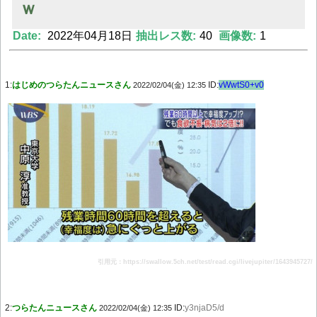
ｗ
Date:
2022年04月18日
抽出レス数:
40
画像数:
1
Powered by livedoor 相互RSS
1:
はじめのつらたんニュースさん
ID:
vWwtS0+v0
2022/02/04(金) 12:35
引用元：https://swallow.5ch.net/test/read.cgi/livejupiter/1643945727/
2:
つらたんニュースさん
ID:
y3njaD5/d
2022/02/04(金) 12:35