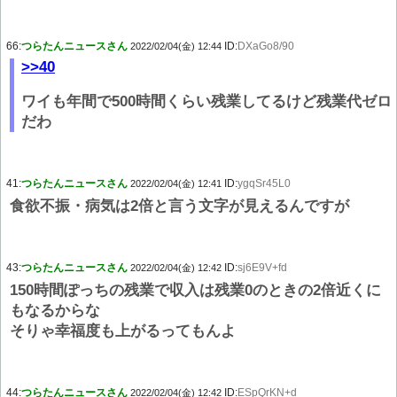
66:
つらたんニュースさん
ID:
DXaGo8/90
2022/02/04(金) 12:44
>>40
ワイも年間で500時間くらい残業してるけど残業代ゼロ
だわ
41:
つらたんニュースさん
ID:
ygqSr45L0
2022/02/04(金) 12:41
食欲不振・病気は2倍と言う文字が見えるんですが
43:
つらたんニュースさん
ID:
sj6E9V+fd
2022/02/04(金) 12:42
150時間ぽっちの残業で収入は残業0のときの2倍近くに
もなるからな
そりゃ幸福度も上がるってもんよ
44:
つらたんニュースさん
ID:
ESpQrKN+d
2022/02/04(金) 12:42