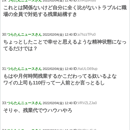
29:
つらたんニュースさん
ID:
EhRqsRtud
2022/02/04(金) 12:40
これとは関係ないけど自分に全く比がないトラブルに職
場の全員で対処する残業結構すき
30:
つらたんニュースさん
ID:
a7hzzTPu0
2022/02/04(金) 12:40
ちょっとしたことで幸せと思えるような精神状態になっ
てるだけでは？
31:
つらたんニュースさん
ID:
AaULG69up
2022/02/04(金) 12:40
もはや月何時間残業するかこだわってる奴いるよな
ワイの上司も110行って一人前とか言っとるし
33:
つらたんニュースさん
ID:
VRVZLZJa0
2022/02/04(金) 12:40
そりゃ、残業代でウハウハやろ