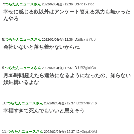
7:
つらたんニュースさん
ID:
PfoTx1fqd
2022/02/04(金) 12:36
幸せに感じる奴以外はアンケート答える気力も無かった
んやろ
8:
つらたんニュースさん
ID:
jdE7teYU0
2022/02/04(金) 12:36
会社いないと落ち着かないからね
9:
つらたんニュースさん
ID:
UBZgkriGa
2022/02/04(金) 12:37
月45時間超えたら違法になるようになったの、知らない
奴結構いるよな
10:
つらたんニュースさん
ID:
xcfPtKVFp
2022/02/04(金) 12:37
幸福すぎて死んでもいいと思えそう
11:
つらたんニュースさん
ID:
y3njaD5/d
2022/02/04(金) 12:37