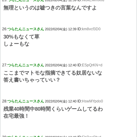
23:
つらたんニュースさん
ID:
WbkEMm9od
2022/02/04(金) 12:39
無理というのは嘘つきの言葉なんですよ
26:
つらたんニュースさん
ID:
km8vcf3D0
2022/02/04(金) 12:39
30%もなくて草
しょーもな
27:
つらたんニュースさん
ID:
ESpQrKN+d
2022/02/04(金) 12:40
ここまでマトモな指摘できてる奴居ないな
答え書いちゃっていい？
28:
つらたんニュースさん
ID:
HswMYpdo0
2022/02/04(金) 12:40
残業40時間中80時間くらいゲームしてるわ
在宅最強！