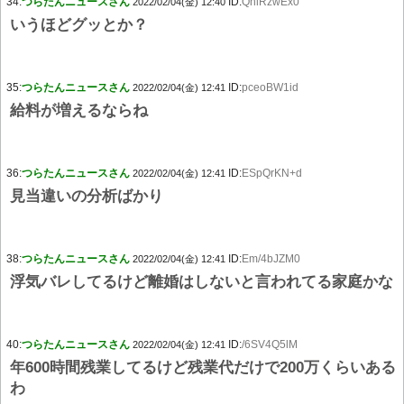
34:
つらたんニュースさん
ID:
QhlRzwEx0
2022/02/04(金) 12:40
いうほどグッとか？
35:
つらたんニュースさん
ID:
pceoBW1id
2022/02/04(金) 12:41
給料が増えるならね
36:
つらたんニュースさん
ID:
ESpQrKN+d
2022/02/04(金) 12:41
見当違いの分析ばかり
38:
つらたんニュースさん
ID:
Em/4bJZM0
2022/02/04(金) 12:41
浮気バレしてるけど離婚はしないと言われてる家庭かな
40:
つらたんニュースさん
ID:
/6SV4Q5lM
2022/02/04(金) 12:41
年600時間残業してるけど残業代だけで200万くらいある
わ