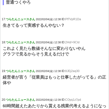
普通つくやろ
17:
つらたんニュースさん
ID:
PfTVpR1Da
2022/02/04(金) 12:38
生きてるって実感するんやない？
18:
つらたんニュースさん
ID:
2Hd/+9Cld
2022/02/04(金) 12:38
これよく見たら数値そんなに変わりないやん
グラフで見るからそう見えるだけで
19:
つらたんニュースさん
ID:
8JEj2aq30
2022/02/04(金) 12:38
経営者が言う「従業員はもっと仕事したがってる」の正
体や
20:
つらたんニュースさん
ID:
COyq1z7pd
2022/02/04(金) 12:39
60時間超えたあたりから貰える残業代考えるようになっ