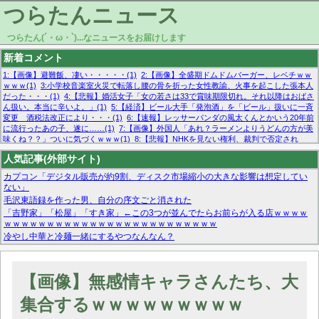
つらたんニュース
つらたん(´・ω・`)...なニュースをお届けします
新着コメント
1:【画像】避難飯、凄い・・・・・(1)
2:【画像】全盛期ドムドムバーガー、レベチｗｗ
ｗｗｗ(1)
3:小学校音楽室火災で転落し腰の骨を折った女性教諭、火事を起こした張本人
だった・・・(1)
4:【悲報】婚活女子「女の若さは33で賞味期限切れ。それ以降はおばさ
ん扱い。本当に辛いよ。」(1)
5:【経済】ビール大手「発泡酒」を「ビール」扱いに一斉
変更 酒税法改正により・・・(1)
6:【速報】レッサーパンダの風太くんとかいう20年前
に流行ったあの子、遂に……(1)
7:【画像】外国人「あれ？ラーメンよりうどんの方が美
味くね？？」ついに気づくｗｗｗ(1)
8:【悲報】NHKを見ない権利、裁判で否定され
る・・・(1)
9:欧州委員長「原発縮小は間違いでした」(1)
10:【悲報】日本企業の人手不
人気記事(外部サイト)
足、限界突破 52%「正社員も足りてません…」(1)
カプコン「デジタル販売が約9割、ディスク市場縮小の大きな影響は想定してい
ない」
毛沢東語録を作った男、自分の序文ごと消された
「吉野家」「松屋」「すき家」←この3つが並んでたらお前らが入る店ｗｗｗｗ
ｗｗｗｗｗｗｗｗｗｗｗｗｗｗｗｗｗｗｗｗｗｗｗｗｗ
冷やし中華と冷麺一緒にするやつなんなん？
マーベル帝国、まさかの反省！？『サンダーボルツ』の高評価は本物か？ディズ
ニーCEOの「量より質」宣言の裏で渦巻くファンの本音とMCUの未来を徹底考
察！
【画像】無感情キャラさんたち、大
【モー娘。石田亜佑美】ファーストテイク出演も新規獲得ならず？北川莉央が1
位に
集合するｗｗｗｗｗｗｗｗｗ
【画像あり】FacebookとかTwitterで拾ったエロ画像貼ってくよ