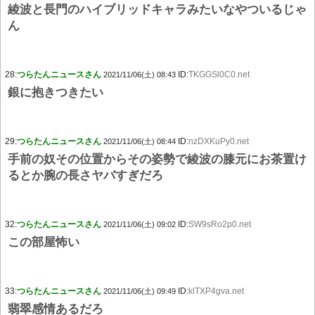
綾波と長門のハイブリッドキャラみたいなやついるじゃ
ん
28:
つらたんニュースさん
ID:
TKGGSl0C0.net
2021/11/06(土) 08:43
銀に抱きつきたい
29:
つらたんニュースさん
ID:
nzDXKuPy0.net
2021/11/06(土) 08:44
手前の奴その位置からその姿勢で綾波の膝元にお茶置け
るとか腕の長さヤバすぎだろ
32:
つらたんニュースさん
ID:
SW9sRo2p0.net
2021/11/06(土) 09:02
この部屋怖い
33:
つらたんニュースさん
ID:
klTXP4gva.net
2021/11/06(土) 09:49
翡翠感情あるだろ