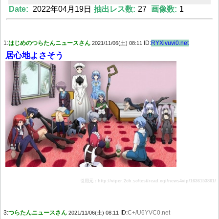
Date:
2022年04月19日
抽出レス数:
27
画像数:
1
Powered by livedoor 相互RSS
1:
はじめのつらたんニュースさん
ID:
RYXivuvi0.net
2021/11/06(土) 08:11
居心地よさそう
引用元：http://viper.2ch.sc/test/read.cgi/news4vip/1636153861/
3:
つらたんニュースさん
ID:
C+/U6YVC0.net
2021/11/06(土) 08:11