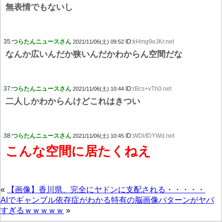
無表情でもないし
35:
つらたんニュースさん
ID:
kHmg9eJKr.net
2021/11/06(土) 09:52
なんか広いんだか狭いんだかわからん空間だな
37:
つらたんニュースさん
ID:
rBcs+vTh0.net
2021/11/06(土) 10:44
二人しかわからんけどこれはきつい
38:
つらたんニュースさん
ID:
WDl/IDYWd.net
2021/11/06(土) 10:45
こんな空間に居たくねえ
«
【画像】香川県、完全にヤドンに支配される・・・・・
AIでギャンブル依存症がわかる特有の脳画像パターンがヤバ
すぎるｗｗｗｗｗ
»