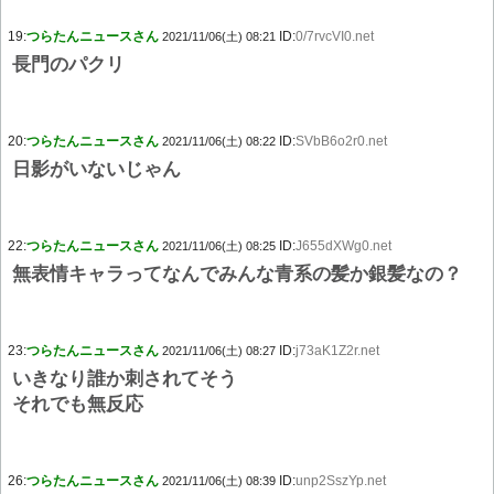
19:
つらたんニュースさん
ID:
0/7rvcVI0.net
2021/11/06(土) 08:21
長門のパクリ
20:
つらたんニュースさん
ID:
SVbB6o2r0.net
2021/11/06(土) 08:22
日影がいないじゃん
22:
つらたんニュースさん
ID:
J655dXWg0.net
2021/11/06(土) 08:25
無表情キャラってなんでみんな青系の髪か銀髪なの？
23:
つらたんニュースさん
ID:
j73aK1Z2r.net
2021/11/06(土) 08:27
いきなり誰か刺されてそう
それでも無反応
26:
つらたんニュースさん
ID:
unp2SszYp.net
2021/11/06(土) 08:39