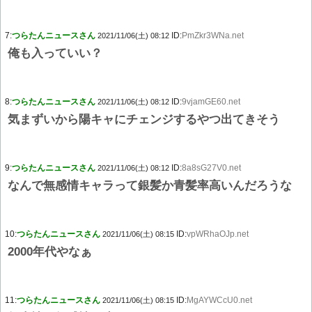
7:
つらたんニュースさん
ID:
PmZkr3WNa.net
2021/11/06(土) 08:12
俺も入っていい？
8:
つらたんニュースさん
ID:
9vjamGE60.net
2021/11/06(土) 08:12
気まずいから陽キャにチェンジするやつ出てきそう
9:
つらたんニュースさん
ID:
8a8sG27V0.net
2021/11/06(土) 08:12
なんで無感情キャラって銀髪か青髪率高いんだろうな
10:
つらたんニュースさん
ID:
vpWRhaOJp.net
2021/11/06(土) 08:15
2000年代やなぁ
11:
つらたんニュースさん
ID:
MgAYWCcU0.net
2021/11/06(土) 08:15