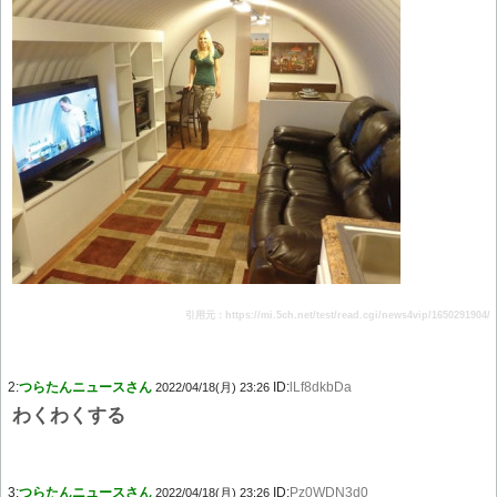
引用元：https://mi.5ch.net/test/read.cgi/news4vip/1650291904/
2:
つらたんニュースさん
ID:
lLf8dkbDa
2022/04/18(月) 23:26
わくわくする
3:
つらたんニュースさん
ID:
Pz0WDN3d0
2022/04/18(月) 23:26