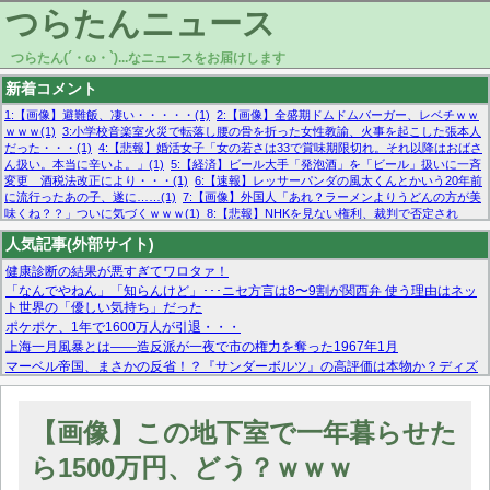
つらたんニュース
つらたん(´・ω・`)...なニュースをお届けします
新着コメント
1:【画像】避難飯、凄い・・・・・(1)
2:【画像】全盛期ドムドムバーガー、レベチｗｗ
ｗｗｗ(1)
3:小学校音楽室火災で転落し腰の骨を折った女性教諭、火事を起こした張本人
だった・・・(1)
4:【悲報】婚活女子「女の若さは33で賞味期限切れ。それ以降はおばさ
ん扱い。本当に辛いよ。」(1)
5:【経済】ビール大手「発泡酒」を「ビール」扱いに一斉
変更 酒税法改正により・・・(1)
6:【速報】レッサーパンダの風太くんとかいう20年前
に流行ったあの子、遂に……(1)
7:【画像】外国人「あれ？ラーメンよりうどんの方が美
味くね？？」ついに気づくｗｗｗ(1)
8:【悲報】NHKを見ない権利、裁判で否定され
る・・・(1)
9:欧州委員長「原発縮小は間違いでした」(1)
10:【悲報】日本企業の人手不
人気記事(外部サイト)
足、限界突破 52%「正社員も足りてません…」(1)
健康診断の結果が悪すぎてワロタァ！
「なんでやねん」「知らんけど」･･･ニセ方言は8〜9割が関西弁 使う理由はネッ
ト世界の「優しい気持ち」だった
ポケポケ、1年で1600万人が引退・・・
上海一月風暴とは——造反派が一夜で市の権力を奪った1967年1月
マーベル帝国、まさかの反省！？『サンダーボルツ』の高評価は本物か？ディズ
ニーCEOの「量より質」宣言の裏で渦巻くファンの本音とMCUの未来を徹底考
察！
【モー娘。石田亜佑美】ファーストテイク出演も新規獲得ならず？北川莉央が1
【画像】この地下室で一年暮らせた
位に
【画像あり】FacebookとかTwitterで拾ったエロ画像貼ってくよ
ら1500万円、どう？ｗｗｗ