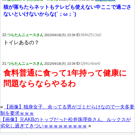
核が落ちたらネットもテレビも使えない中ここで過ごさ
ないといけないからな(´；ω；`)
32:
つらたんニュースさん
ID:
9MNZ513q0
2022/04/18(月) 23:39
トイレあるの？
31:
つらたんニュースさん
ID:
Q94U4bwI0
2022/04/18(月) 23:39
食料普通に食って1年持って健康に
問題ならならやるわ
«
【画像】独身女子、余ってる男がゴミだらけなので一夫多妻
制を要求ｗｗｗ
【画像】元AKBのトップだった松井珠理奈さん、ルックスが
劣化し過ぎてきついｗｗｗｗｗｗｗｗｗ
»