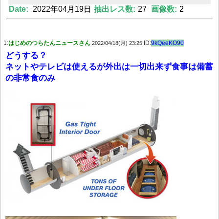
Date:
2022年04月19日
抽出レス数:
27
画像数:
2
Powered by livedoor 相互RSS
1:
はじめのつらたんニュースさん
ID:
9kQeeKO90
2022/04/18(月) 23:25
どうする？
ネットやテレビは使えるが外出は一切出来ず食事は備蓄
の非常食のみ