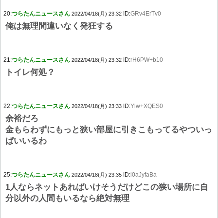
20:
つらたんニュースさん
ID:
GRv4ErTv0
2022/04/18(月) 23:32
俺は無理間違いなく発狂する
21:
つらたんニュースさん
ID:
rH6PW+b10
2022/04/18(月) 23:32
トイレ何処？
22:
つらたんニュースさん
ID:
Ylw+XQES0
2022/04/18(月) 23:33
余裕だろ
金もらわずにもっと狭い部屋に引きこもってるやついっ
ぱいいるわ
25:
つらたんニュースさん
ID:
i0aJyfaBa
2022/04/18(月) 23:35
1人ならネットあればいけそうだけどこの狭い場所に自
分以外の人間もいるなら絶対無理