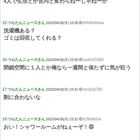
4人で生活とか営内と変わらねーじゃねーか
15:
つらたんニュースさん
ID:
fnNN08dwa
2022/04/18(月) 23:30
洗濯機ある？
ゴミは回収してくれる？
16:
つらたんニュースさん
ID:
auKmZVtp0
2022/04/18(月) 23:30
閉鎖空間に１人とか俺なら一週間と保たずに気が狂う
17:
つらたんニュースさん
ID:
ecQl2pT80
2022/04/18(月) 23:31
割に合わないな
19:
つらたんニュースさん
ID:
lLf8dkbDa
2022/04/18(月) 23:31
おい！シャワールームがねぇーぞ！😡