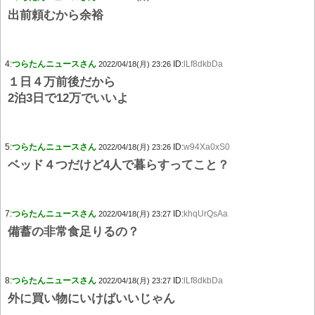
出前頼むから余裕
4:
つらたんニュースさん
ID:
lLf8dkbDa
2022/04/18(月) 23:26
１日４万前後だから
2泊3日で12万でいいよ
5:
つらたんニュースさん
ID:
w94Xa0xS0
2022/04/18(月) 23:26
ベッド４つだけど4人で暮らすってこと？
7:
つらたんニュースさん
ID:
khqUrQsAa
2022/04/18(月) 23:27
備蓄の非常食足りるの？
8:
つらたんニュースさん
ID:
lLf8dkbDa
2022/04/18(月) 23:27
外に買い物にいけばいいじゃん