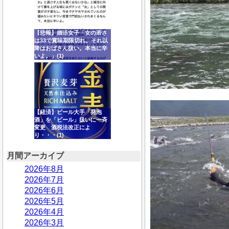
【悲報】婚活女子「女の若さ
は33で賞味期限切れ。それ以
降はおばさん扱い。本当に辛
いよ。」(1)
【経済】ビール大手「発泡
酒」を「ビール」扱いに一斉
変更 酒税法改正によ
り・・・(1)
月間アーカイブ
2026年8月
2026年7月
2026年6月
2026年5月
2026年4月
2026年3月