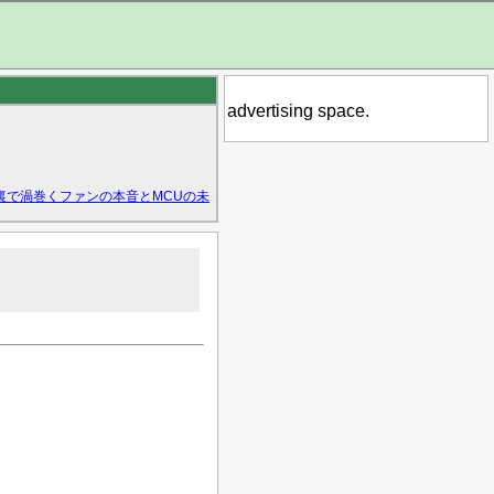
advertising space.
裏で渦巻くファンの本音とMCUの未