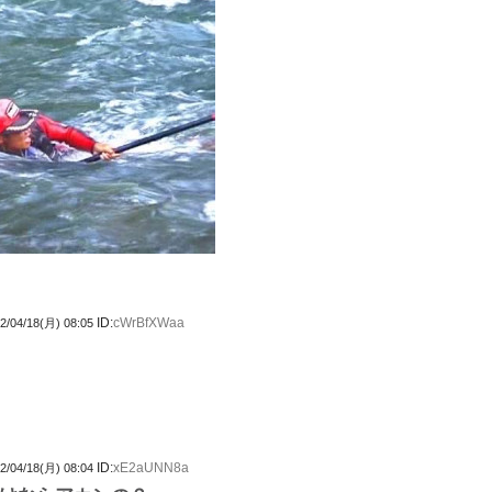
ID:
cWrBfXWaa
2/04/18(月) 08:05
ID:
xE2aUNN8a
2/04/18(月) 08:04