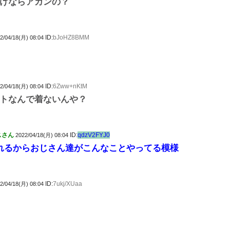
けならアカンの？
ID:
bJoHZ8BMM
2/04/18(月) 08:04
ID:
6Zww+nKtM
2/04/18(月) 08:04
トなんで着ないんや？
スさん
ID:
qdzV2FYJ0
2022/04/18(月) 08:04
れるからおじさん達がこんなことやってる模様
ID:
7ukj/XUaa
2/04/18(月) 08:04