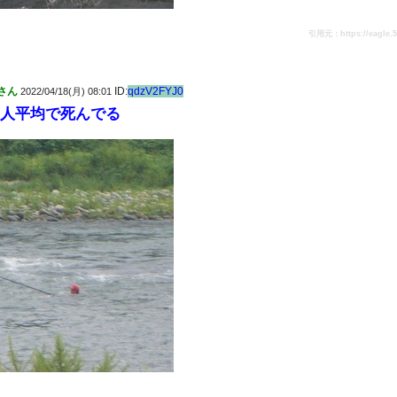
引用元：https://eagle.5ch
さん
ID:
qdzV2FYJ0
2022/04/18(月) 08:01
0人平均で死んでる