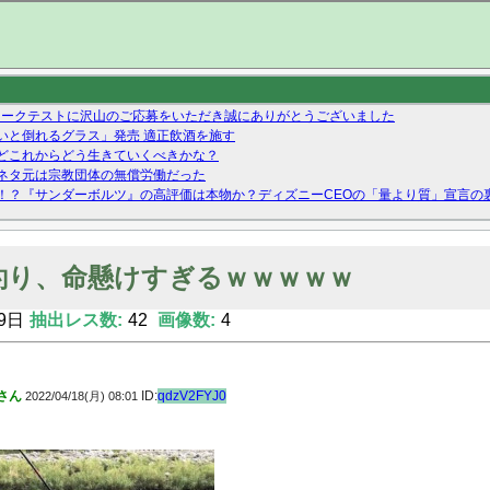
』ネットワークテストに沢山のご応募をいただき誠にありがとうございました
いと倒れるグラス」発売 適正飲酒を施す
どこれからどう生きていくべきかな？
ネタ元は宗教団体の無償労働だった
！？『サンダーボルツ』の高評価は本物か？ディズニーCEOの「量より質」宣言の
ーストテイク出演も新規獲得ならず？北川莉央が1位に
Twitterで拾ったエロ画像貼ってくよ
釣り、命懸けすぎるｗｗｗｗｗ
9日
抽出レス数:
42
画像数:
4
さん
ID:
qdzV2FYJ0
2022/04/18(月) 08:01