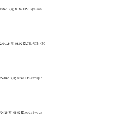
ID:
7ukj/XUaa
2/04/18(月) 08:02
ID:
7EpRXNKT0
2/04/18(月) 08:09
ID:
GefrcIqFd
22/04/18(月) 08:40
ID:
eoLaBwyLa
/04/18(月) 08:02