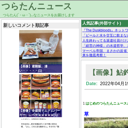
つらたんニュース
つらたん(´・ω・`)...なニュースをお届けします
人気記事(外部サイト)
新しいコメント順記事
『The Duskbloods
「ビールと水を交互に飲まな
人生終わってる派遣社員だけ
「経営の神様」の水道哲学、
マーベル帝国、まさかの反省
来を徹底考察！
【モー娘。石田亜佑美】ファ
【画像あり】Facebookとか
【画像】避難飯、凄
【画像】鮎
い・・・・・(1)
Date:
2022年04月1
Powered by livedoor 相互RSS
1:
はじめのつらたんニュース
【画像】全盛期ドムドムバー
草
ガー、レベチｗｗｗｗｗ(1)