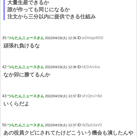
大量生産できるか
誰が作っても同じになるか
注文から三分以内に提供できる仕組み
35:
つらたんニュースさん
ID:
wDlmgeMS0
2022/04/19(火) 12:36
頑張れ負けるな
42:
つらたんニュースさん
ID:
hEDArcIna
2022/04/19(火) 12:36
なか卯に勝てるんか
43:
つらたんニュースさん
ID:
sFzQmJ+Bd
2022/04/19(火) 12:37
いくらだよ
50:
つらたんニュースさん
ID:
WZtqA3aV0
2022/04/19(火) 12:37
あの役員クビにされてたけどこういう機会も潰したんや