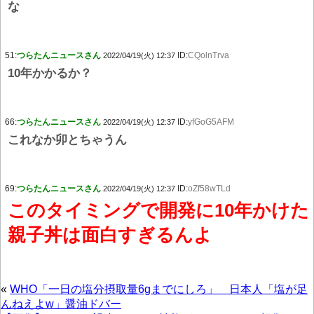
な
51:
つらたんニュースさん
ID:
CQolnTrva
2022/04/19(火) 12:37
10年かかるか？
66:
つらたんニュースさん
ID:
yfGoG5AFM
2022/04/19(火) 12:37
これなか卯とちゃうん
69:
つらたんニュースさん
ID:
oZf58wTLd
2022/04/19(火) 12:37
このタイミングで開発に10年かけた
親子丼は面白すぎるんよ
«
WHO「一日の塩分摂取量6gまでにしろ」 日本人「塩が足
んねえよw」醤油ドバー