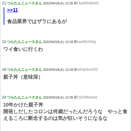
21:
つらたんニュースさん
ID:
XplW5WAA0
2022/04/19(火) 12:35
>>11
食品業界ではザラにあるが
12:
つらたんニュースさん
ID:
xwRjHV6ip
2022/04/19(火) 12:34
ワイ食いに行くわ
16:
つらたんニュースさん
ID:
kFqNhAZS0
2022/04/19(火) 12:34
親子丼（意味深）
24:
つらたんニュースさん
ID:
SDXfhw5dd
2022/04/19(火) 12:35
10年かけた親子丼
開発しだしたコロンは何歳だったんだろうな やっと食
えるころに断念するのは気が狂いそうになるな