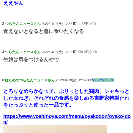
ええやん
3:
つらたんニュースさん
ID:
bq8ERrv10
2022/04/19(火) 12:32
食えないとなると急に食いたくなる
4:
つらたんニュースさん
ID:
X6LVDQrY0
2022/04/19(火) 12:32
生娘は気をつけるんやで
6:
はじめのつらたんニュースさん
ID:
MG2mYHG20
2022/04/19(火) 12:32
とろりなめらかな玉子、ぷりっとした鶏肉、シャキっと
した玉ねぎ、それぞれの食感を楽しめる吉野家特製たれ
をたっぷりと使った一品です。
https://www.yoshinoya.com/menu/oyakodon/oyako-do
n/