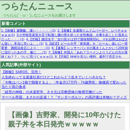
つらたんニュース
つらたん(´・ω・`)...なニュースをお届けします
新着コメント
1:【画像】避難飯、凄い・・・・・(1)
2:【画像】全盛期ドムドムバーガー、レベチｗｗ
ｗｗｗ(1)
3:小学校音楽室火災で転落し腰の骨を折った女性教諭、火事を起こした張本人
だった・・・(1)
4:【悲報】婚活女子「女の若さは33で賞味期限切れ。それ以降はおばさ
ん扱い。本当に辛いよ。」(1)
5:【経済】ビール大手「発泡酒」を「ビール」扱いに一斉
変更 酒税法改正により・・・(1)
6:【速報】レッサーパンダの風太くんとかいう20年前
に流行ったあの子、遂に……(1)
7:【画像】外国人「あれ？ラーメンよりうどんの方が美
味くね？？」ついに気づくｗｗｗ(1)
8:【悲報】NHKを見ない権利、裁判で否定され
る・・・(1)
9:欧州委員長「原発縮小は間違いでした」(1)
10:【悲報】日本企業の人手不
人気記事(外部サイト)
足、限界突破 52%「正社員も足りてません…」(1)
【朗報】SAROS、完売！
人生終わってる派遣社員だけどこれからどう生きていくべきかな？
「今晩はパン1個で我慢するよ」〈年金月17万円・74歳男性〉物価高で変わった
当たり前の食卓
「経営の神様」の水道哲学、ネタ元は宗教団体の無償労働だった
マーベル帝国、まさかの反省！？『サンダーボルツ』の高評価は本物か？ディズ
ニーCEOの「量より質」宣言の裏で渦巻くファンの本音とMCUの未来を徹底考
察！
【モー娘。石田亜佑美】ファーストテイク出演も新規獲得ならず？北川莉央が1
【画像】吉野家、開発に10年かけた
位に
【画像あり】FacebookとかTwitterで拾ったエロ画像貼ってくよ
親子丼を本日発売ｗｗｗｗｗ