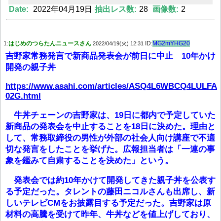
Date:
2022年04月19日
抽出レス数:
28
画像数:
2
Powered by livedoor 相互RSS
1:
はじめのつらたんニュースさん
ID:
MG2mYHG20
2022/04/19(火) 12:31
吉野家常務発言で新商品発表会が前日に中止 10年かけ
開発の親子丼
https://www.asahi.com/articles/ASQ4L6WBCQ4LULFA
02G.html
牛丼チェーンの吉野家は、19日に都内で予定していた
新商品の発表会を中止することを18日に決めた。理由と
して、常務取締役の男性が外部の社会人向け講座で不適
切な発言をしたことを挙げた。広報担当者は「一連の事
象を鑑みて自粛することを決めた」という。
発表会では約10年かけて開発してきた親子丼を公表す
る予定だった。タレントの藤田ニコルさんも出席し、新
しいテレビCMをお披露目する予定だった。吉野家は原
材料の高騰を受けて昨年、牛丼などを値上げしており、