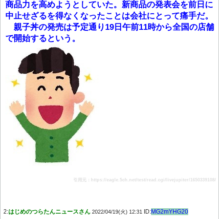
商品力を高めようとしていた。新商品の発表会を前日に
中止せざるを得なくなったことは会社にとって痛手だ。
親子丼の発売は予定通り19日午前11時から全国の店舗
で開始するという。
引用元：https://eagle.5ch.net/test/read.cgi/livejupiter/1650339108/
2:
はじめのつらたんニュースさん
ID:
MG2mYHG20
2022/04/19(火) 12:31