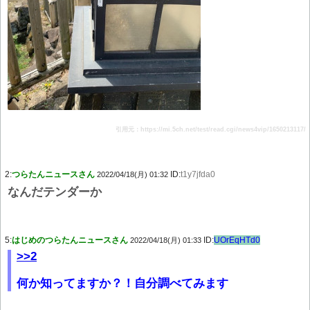
引用元：https://mi.5ch.net/test/read.cgi/news4vip/1650213117/
2:
つらたんニュースさん
ID:
t1y7jfda0
2022/04/18(月) 01:32
なんだテンダーか
5:
はじめのつらたんニュースさん
ID:
UOrEqHTd0
2022/04/18(月) 01:33
>>2
何か知ってますか？！自分調べてみます