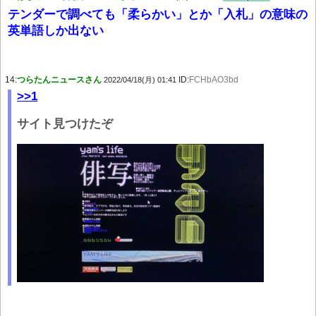
テンダーで調べても「柔らかい」とか「入札」の意味の
英単語しか出ない
14:
つらたんニュースさん
ID:
FCHbAO3bd
2022/04/18(月) 01:41
>>1
サイト見つけたぞ