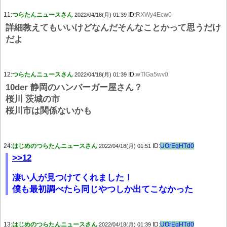
11:
つらたんニュースさん
ID:
RXWy4Ecw0
2022/04/18(月) 01:39
詳細教えてもいいけどなんだそんなことかって思うだけ
だよ
12:
つらたんニュースさん
ID:
wTIGa5wv0
2022/04/18(月) 01:39
10der 静岡のハンバーガー屋さん？
桜川 茨城の市
桜川市は関係ないかも
24:
はじめのつらたんニュースさん
ID:
UOrEqHTd0
2022/04/18(月) 01:51
>>12
凄い人が見つけてくれました！
僕も最初調べたら同じやつしか出てこなかった
13:
はじめのつらたんニュースさん
ID:
UOrEqHTd0
2022/04/18(月) 01:39