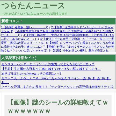
つらたんニュース
つらたん(´・ω・`)...なニュースをお届けします
新着コメント
1:【画像】避難飯、凄い・・・・・(1)
2:【画像】全盛期ドムドムバーガー、レベチｗｗ
ｗｗｗ(1)
3:小学校音楽室火災で転落し腰の骨を折った女性教諭、火事を起こした張本人
だった・・・(1)
4:【悲報】婚活女子「女の若さは33で賞味期限切れ。それ以降はおばさ
ん扱い。本当に辛いよ。」(1)
5:【経済】ビール大手「発泡酒」を「ビール」扱いに一斉
変更 酒税法改正により・・・(1)
6:【速報】レッサーパンダの風太くんとかいう20年前
に流行ったあの子、遂に……(1)
7:【画像】外国人「あれ？ラーメンよりうどんの方が美
味くね？？」ついに気づくｗｗｗ(1)
8:【悲報】NHKを見ない権利、裁判で否定され
る・・・(1)
9:欧州委員長「原発縮小は間違いでした」(1)
10:【悲報】日本企業の人手不
人気記事(外部サイト)
足、限界突破 52%「正社員も足りてません…」(1)
モンスターハンターというゲームの魅力ってどんな部分だと思う？
【悲報】牛丼屋の吉野家さん遂に越えてはいけない壁を越えてしまう…
油そば注文したったwww→その感想は･･･⁉
モロッコ人「よろしくニキーww」5万人が流入 スペイン「あﾞあﾞあﾞあﾞあﾞあﾞ
あﾞ」
マーベル帝国、まさかの反省！？『サンダーボルツ』の高評価は本物か？ディズ
ニーCEOの「量より質」宣言の裏で渦巻くファンの本音とMCUの未来を徹底考
察！
【モー娘。石田亜佑美】ファーストテイク出演も新規獲得ならず？北川莉央が1
【画像】謎のシールの詳細教えてｗ
位に
【画像あり】FacebookとかTwitterで拾ったエロ画像貼ってくよ
ｗｗｗｗｗｗｗ