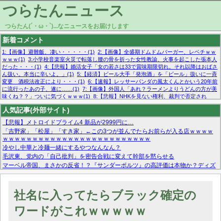
つらたんニュース
つらたん(´・ω・`)...なニュースをお届けします
新着コメント
1:【画像】避難飯、凄い・・・・・(1)
2:【画像】全盛期ドムドムバーガー、レベチｗｗ
ｗｗｗ(1)
3:小学校音楽室火災で転落し腰の骨を折った女性教諭、火事を起こした張本人
だった・・・(1)
4:【悲報】婚活女子「女の若さは33で賞味期限切れ。それ以降はおばさ
ん扱い。本当に辛いよ。」(1)
5:【経済】ビール大手「発泡酒」を「ビール」扱いに一斉
変更 酒税法改正により・・・(1)
6:【速報】レッサーパンダの風太くんとかいう20年前
に流行ったあの子、遂に……(1)
7:【画像】外国人「あれ？ラーメンよりうどんの方が美
味くね？？」ついに気づくｗｗｗ(1)
8:【悲報】NHKを見ない権利、裁判で否定され
る・・・(1)
9:欧州委員長「原発縮小は間違いでした」(1)
10:【悲報】日本企業の人手不
人気記事(外部サイト)
足、限界突破 52%「正社員も足りてません…」(1)
【悲報】メトロイドプライム4 新品が2999円に…
「吉野家」「松屋」「すき家」←この3つが並んでたらお前らが入る店ｗｗｗｗ
ｗｗｗｗｗｗｗｗｗｗｗｗｗｗｗｗｗｗｗｗｗｗｗｗｗ
冷やし中華と冷麺一緒にするやつなんなん？
毛沢東、党内の「自己批判」を密告合戦に変えて幹部を黙らせる
マーベル帝国、まさかの反省！？『サンダーボルツ』の高評価は本物か？ディズ
ニーCEOの「量より質」宣言の裏で渦巻くファンの本音とMCUの未来を徹底考
察！
【モー娘。石田亜佑美】ファーストテイク出演も新規獲得ならず？北川莉央が1
社名に入ってたらブラック確定の
位に
【画像あり】FacebookとかTwitterで拾ったエロ画像貼ってくよ
ワードがこれｗｗｗｗｗ