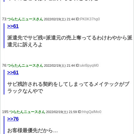
73:
つらたんニュースさん
ID:
PK0K37hg0
2022/02/19(土) 21:44
>>61
派遣先でサビ残=派遣元の売上奪ってるわけわやから派
遣元に訴えろよ
76:
つらたんニュースさん
ID:
ukrBpyqM0
2022/02/19(土) 21:44
>>61
サビ残許される契約をしてしまってるメイテックがブ
ラックなんやで
195:
つらたんニュースさん
ID:
hhgQafMo0
2022/02/19(土) 21:59
>>76
お客様最優先だから…