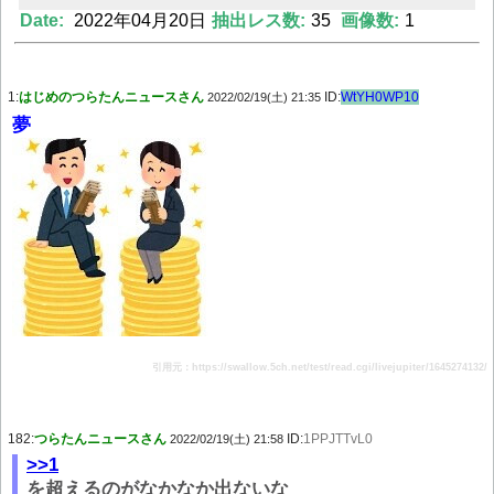
Date:
2022年04月20日
抽出レス数:
35
画像数:
1
Powered by livedoor 相互RSS
1:
はじめのつらたんニュースさん
ID:
WtYH0WP10
2022/02/19(土) 21:35
夢
引用元：https://swallow.5ch.net/test/read.cgi/livejupiter/1645274132/
182:
つらたんニュースさん
ID:
1PPJTTvL0
2022/02/19(土) 21:58
>>1
を超えるのがなかなか出ないな