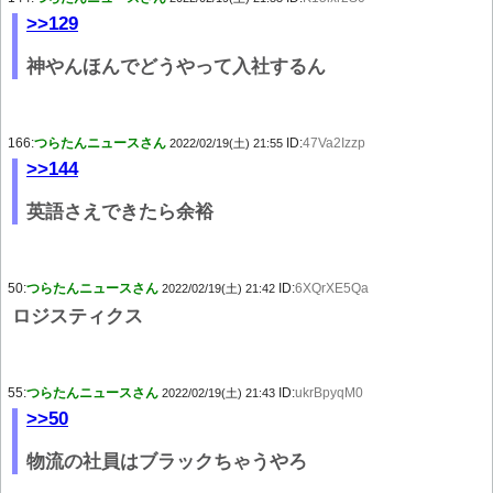
>>129
神やんほんでどうやって入社するん
166:
つらたんニュースさん
ID:
47Va2Izzp
2022/02/19(土) 21:55
>>144
英語さえできたら余裕
50:
つらたんニュースさん
ID:
6XQrXE5Qa
2022/02/19(土) 21:42
ロジスティクス
55:
つらたんニュースさん
ID:
ukrBpyqM0
2022/02/19(土) 21:43
>>50
物流の社員はブラックちゃうやろ