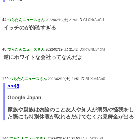
44:
つらたんニュースさん
ID:
CL0NrAaCd
2022/02/19(土) 21:41
イッチのが的確すぎる
48:
つらたんニュースさん
ID:
dqwNEyngM
2022/02/19(土) 21:42
逆にホワイトな会社ってなんだよ
129:
つらたんニュースさん
ID:
RLXlV4An0
2022/02/19(土) 21:51
>>48
Google Japan
家族や親族は勿論のこと友人や知人が病気や怪我をし
た際にも特別休暇が取れるだけでなくお見舞金が出る
144:
つらたんニュースさん
ID:
K15ixr2S0
2022/02/19(土) 21:53