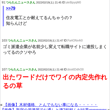
91:
つらたんニュースさん
ID:
ukrBpyqM0
2022/02/19(土) 21:45
>>79
住友電工とか耐えてるんちゃうの？
知らんけど
103:
つらたんニュースさん
ID:
Fa4ONx4i0
2022/02/19(土) 21:47
ゴミ派遣企業が名前少し変えて転職サイトに連投しまく
ってるのクソやろ
107:
つらたんニュースさん
ID:
dos6DdhO0
2022/02/19(土) 21:48
出たワードだけでワイの内定先作れ
るの草
«
【画像】木材価格、とんでもない事になる・・・・・
【画像】新宿の居酒屋でお通しと酒2杯頼んだ結果wwwwww
»