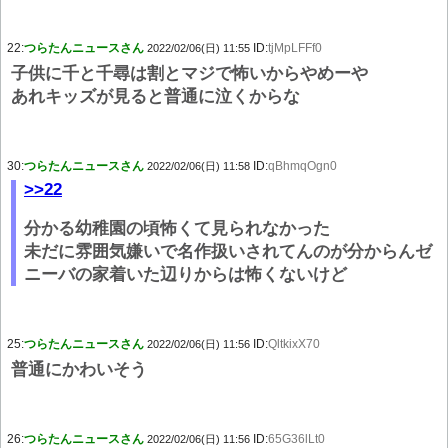
22:
つらたんニュースさん
ID:
tjMpLFFf0
2022/02/06(日) 11:55
子供に千と千尋は割とマジで怖いからやめーや
あれキッズが見ると普通に泣くからな
30:
つらたんニュースさん
ID:
qBhmqOgn0
2022/02/06(日) 11:58
>>22
分かる幼稚園の頃怖くて見られなかった
未だに雰囲気嫌いで名作扱いされてんのが分からんゼ
ニーバの家着いた辺りからは怖くないけど
25:
つらたんニュースさん
ID:
QltkixX70
2022/02/06(日) 11:56
普通にかわいそう
26:
つらたんニュースさん
ID:
65G36lLt0
2022/02/06(日) 11:56