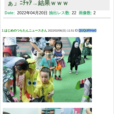
ぁ」ﾆﾁｬｱ→結果ｗｗｗ
Date:
2022年04月20日
抽出レス数:
22
画像数:
2
Powered by livedoor 相互RSS
1:
はじめのつらたんニュースさん
ID:
QUQctRHw0
2022/02/06(日) 11:51