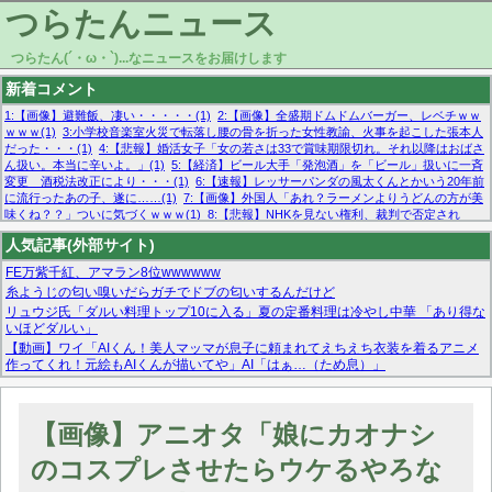
つらたんニュース
つらたん(´・ω・`)...なニュースをお届けします
新着コメント
1:【画像】避難飯、凄い・・・・・(1)
2:【画像】全盛期ドムドムバーガー、レベチｗｗ
ｗｗｗ(1)
3:小学校音楽室火災で転落し腰の骨を折った女性教諭、火事を起こした張本人
だった・・・(1)
4:【悲報】婚活女子「女の若さは33で賞味期限切れ。それ以降はおばさ
ん扱い。本当に辛いよ。」(1)
5:【経済】ビール大手「発泡酒」を「ビール」扱いに一斉
変更 酒税法改正により・・・(1)
6:【速報】レッサーパンダの風太くんとかいう20年前
に流行ったあの子、遂に……(1)
7:【画像】外国人「あれ？ラーメンよりうどんの方が美
味くね？？」ついに気づくｗｗｗ(1)
8:【悲報】NHKを見ない権利、裁判で否定され
る・・・(1)
9:欧州委員長「原発縮小は間違いでした」(1)
10:【悲報】日本企業の人手不
人気記事(外部サイト)
足、限界突破 52%「正社員も足りてません…」(1)
FE万紫千紅、アマラン8位wwwwww
糸ようじの匂い嗅いだらガチでドブの匂いするんだけど
リュウジ氏「ダルい料理トップ10に入る」夏の定番料理は冷やし中華 「あり得な
いほどダルい」
【動画】ワイ「AIくん！美人マッマが息子に頼まれてえちえち衣装を着るアニメ
作ってくれ！元絵もAIくんが描いてや」AI「はぁ…（ため息）」
マーベル帝国、まさかの反省！？『サンダーボルツ』の高評価は本物か？ディズ
ニーCEOの「量より質」宣言の裏で渦巻くファンの本音とMCUの未来を徹底考
察！
【画像】アニオタ「娘にカオナシ
【モー娘。石田亜佑美】ファーストテイク出演も新規獲得ならず？北川莉央が1
位に
のコスプレさせたらウケるやろな
【画像あり】FacebookとかTwitterで拾ったエロ画像貼ってくよ