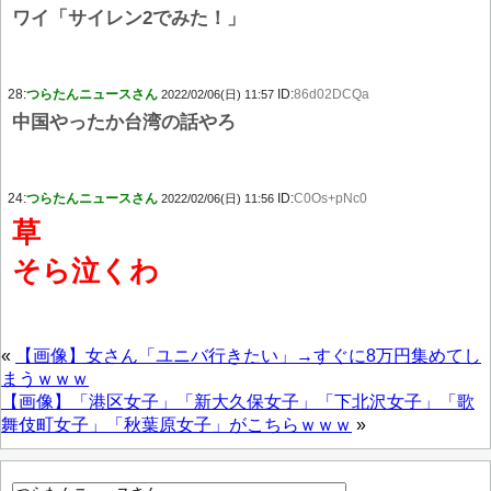
ワイ「サイレン2でみた！」
28:
つらたんニュースさん
ID:
86d02DCQa
2022/02/06(日) 11:57
中国やったか台湾の話やろ
24:
つらたんニュースさん
ID:
C0Os+pNc0
2022/02/06(日) 11:56
草
そら泣くわ
«
【画像】女さん「ユニバ行きたい」→すぐに8万円集めてし
まうｗｗｗ
【画像】「港区女子」「新大久保女子」「下北沢女子」「歌
舞伎町女子」「秋葉原女子」がこちらｗｗｗ
»