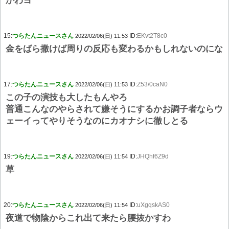
かわヨ
15:
つらたんニュースさん
ID:
EKvt2T8c0
2022/02/06(日) 11:53
金をばら撒けば周りの反応も変わるかもしれないのにな
17:
つらたんニュースさん
ID:
Z53/0caN0
2022/02/06(日) 11:53
この子の演技も大したもんやろ
普通こんなのやらされて嫌そうにするかお調子者ならウ
ェーイってやりそうなのにカオナシに徹しとる
19:
つらたんニュースさん
ID:
JHQhf6Z9d
2022/02/06(日) 11:54
草
20:
つらたんニュースさん
ID:
uXgqskAS0
2022/02/06(日) 11:54
夜道で物陰からこれ出て来たら腰抜かすわ