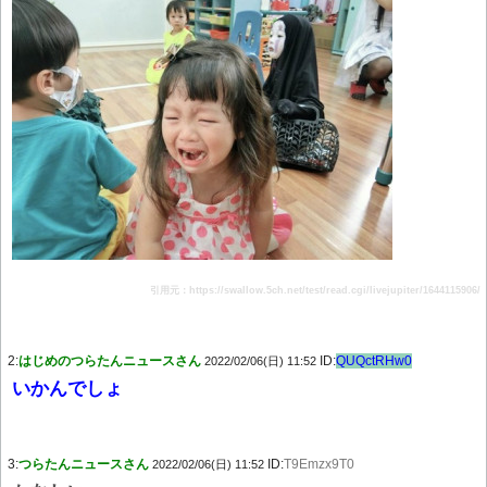
引用元：https://swallow.5ch.net/test/read.cgi/livejupiter/1644115906/
2:
はじめのつらたんニュースさん
ID:
QUQctRHw0
2022/02/06(日) 11:52
いかんでしょ
3:
つらたんニュースさん
ID:
T9Emzx9T0
2022/02/06(日) 11:52