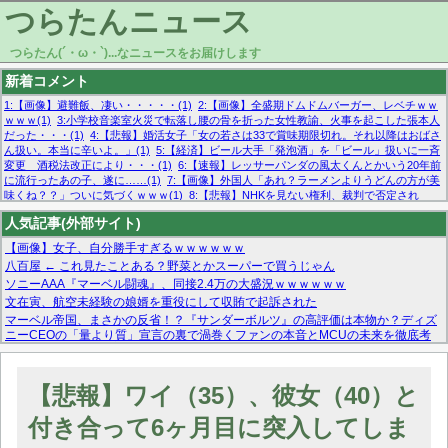
つらたんニュース
つらたん(´・ω・`)...なニュースをお届けします
新着コメント
1:【画像】避難飯、凄い・・・・・(1)
2:【画像】全盛期ドムドムバーガー、レベチｗｗ
ｗｗｗ(1)
3:小学校音楽室火災で転落し腰の骨を折った女性教諭、火事を起こした張本人
だった・・・(1)
4:【悲報】婚活女子「女の若さは33で賞味期限切れ。それ以降はおばさ
ん扱い。本当に辛いよ。」(1)
5:【経済】ビール大手「発泡酒」を「ビール」扱いに一斉
変更 酒税法改正により・・・(1)
6:【速報】レッサーパンダの風太くんとかいう20年前
に流行ったあの子、遂に……(1)
7:【画像】外国人「あれ？ラーメンよりうどんの方が美
味くね？？」ついに気づくｗｗｗ(1)
8:【悲報】NHKを見ない権利、裁判で否定され
る・・・(1)
9:欧州委員長「原発縮小は間違いでした」(1)
10:【悲報】日本企業の人手不
人気記事(外部サイト)
足、限界突破 52%「正社員も足りてません…」(1)
【画像】女子、自分勝手すぎるｗｗｗｗｗｗ
八百屋 ← これ見たことある？野菜とかスーパーで買うじゃん
ソニーAAA『マーベル闘魂』、同接2.4万の大盛況ｗｗｗｗｗｗ
文在寅、航空未経験の娘婿を重役にして収賄で起訴された
マーベル帝国、まさかの反省！？『サンダーボルツ』の高評価は本物か？ディズ
ニーCEOの「量より質」宣言の裏で渦巻くファンの本音とMCUの未来を徹底考
察！
【モー娘。石田亜佑美】ファーストテイク出演も新規獲得ならず？北川莉央が1
位に
【悲報】ワイ（35）、彼女（40）と
【画像あり】FacebookとかTwitterで拾ったエロ画像貼ってくよ
付き合って6ヶ月目に突入してしま