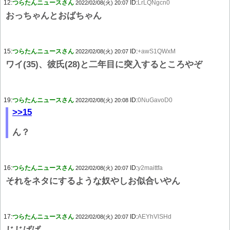
12:
つらたんニュースさん
ID:
LrLQNgcn0
2022/02/08(火) 20:07
おっちゃんとおばちゃん
15:
つらたんニュースさん
ID:
+awS1QWxM
2022/02/08(火) 20:07
ワイ(35)、彼氏(28)と二年目に突入するところやぞ
19:
つらたんニュースさん
ID:
0NuGavoD0
2022/02/08(火) 20:08
>>15
ん？
16:
つらたんニュースさん
ID:
y2maittfa
2022/02/08(火) 20:07
それをネタにするような奴やしお似合いやん
17:
つらたんニュースさん
ID:
AEYhVlSHd
2022/02/08(火) 20:07
じじばば