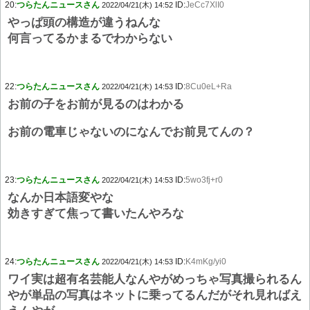
20:
つらたんニュースさん
ID:
JeCc7XlI0
2022/04/21(木) 14:52
やっぱ頭の構造が違うねんな
何言ってるかまるでわからない
22:
つらたんニュースさん
ID:
8Cu0eL+Ra
2022/04/21(木) 14:53
お前の子をお前が見るのはわかる
お前の電車じゃないのになんでお前見てんの？
23:
つらたんニュースさん
ID:
5wo3fj+r0
2022/04/21(木) 14:53
なんか日本語変やな
効きすぎて焦って書いたんやろな
24:
つらたんニュースさん
ID:
K4mKg/yi0
2022/04/21(木) 14:53
ワイ実は超有名芸能人なんやがめっちゃ写真撮られるん
やが単品の写真はネットに乗ってるんだがそれ見ればえ