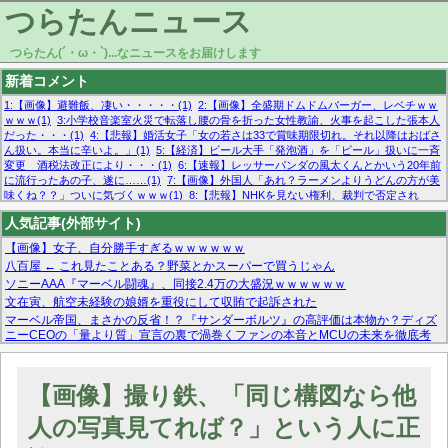
つらたんニュース
つらたん(´・ω・`)...なニュースをお届けします
新着コメント
1:【画像】避難飯、凄い・・・・・(1)
2:【画像】全盛期ドムドムバーガー、レベチｗｗ
ｗｗｗ(1)
3:小学校音楽室火災で転落し腰の骨を折った女性教諭、火事を起こした張本人
だった・・・(1)
4:【悲報】婚活女子「女の若さは33で賞味期限切れ。それ以降はおばさ
ん扱い。本当に辛いよ。」(1)
5:【経済】ビール大手「発泡酒」を「ビール」扱いに一斉
変更 酒税法改正により・・・(1)
6:【速報】レッサーパンダの風太くんとかいう20年前
に流行ったあの子、遂に……(1)
7:【画像】外国人「あれ？ラーメンよりうどんの方が美
味くね？？」ついに気づくｗｗｗ(1)
8:【悲報】NHKを見ない権利、裁判で否定され
る・・・(1)
9:欧州委員長「原発縮小は間違いでした」(1)
10:【悲報】日本企業の人手不
人気記事(外部サイト)
足、限界突破 52%「正社員も足りてません…」(1)
【画像】女子、自分勝手すぎるｗｗｗｗｗｗ
八百屋 ← これ見たことある？野菜とかスーパーで買うじゃん
ソニーAAA『マーベル闘魂』、同接2.4万の大盛況ｗｗｗｗｗｗ
文在寅、航空未経験の娘婿を重役にして収賄で起訴された
マーベル帝国、まさかの反省！？『サンダーボルツ』の高評価は本物か？ディズ
ニーCEOの「量より質」宣言の裏で渦巻くファンの本音とMCUの未来を徹底考
察！
【モー娘。石田亜佑美】ファーストテイク出演も新規獲得ならず？北川莉央が1
位に
【画像】撮り鉄、「同じ構図なら他
【画像あり】FacebookとかTwitterで拾ったエロ画像貼ってくよ
人の写真見てれば？」という人に正