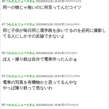
46:
つらたんニュースさん
ID:
AktRERaRd
2022/04/21(木) 15:02
同一の物じゃ無いのに何言ってんだコイツ
47:
つらたんニュースさん
ID:
2lwrgyMsd
2022/04/21(木) 15:03
同じ子供が毎日同じ通学路を歩いてるのを必死に撮影し
てる人にしかその反論できないよ
50:
つらたんニュースさん
ID:
5jfAotgKr
2022/04/21(木) 15:03
ほえ～撮り鉄は自分で電車作ったんかぁ
52:
つらたんニュースさん
ID:
3Fj31JRBd
2022/04/21(木) 15:03
電車の写真を有機物かと思ってるんやな
やっぱ撮り鉄って危ないわ
60:
つらたんニュースさん
ID:
R0koikjmr
2022/04/21(木) 15:08