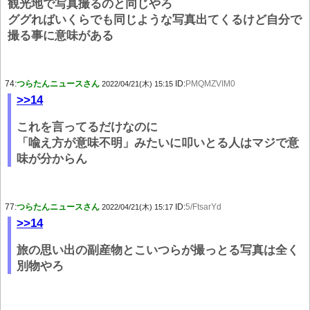
観光地で写真撮るのと同じやろ
ググればいくらでも同じような写真出てくるけど自分で
撮る事に意味がある
74:
つらたんニュースさん
ID:
PMQMZVIM0
2022/04/21(木) 15:15
>>14
これを言ってるだけなのに
「喩え方が意味不明」みたいに叩いとる人はマジで意
味が分からん
77:
つらたんニュースさん
ID:
5/FtsarYd
2022/04/21(木) 15:17
>>14
旅の思い出の副産物とこいつらが撮っとる写真は全く
別物やろ