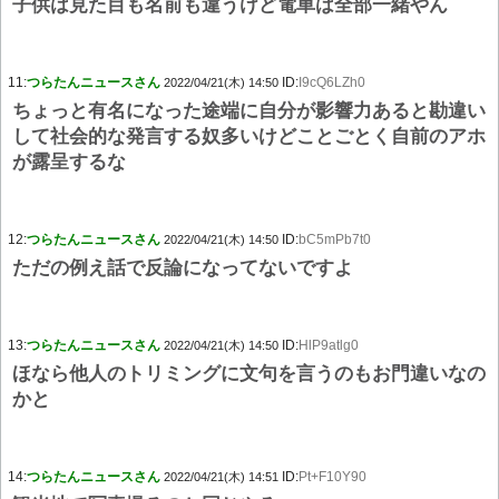
子供は見た目も名前も違うけど電車は全部一緒やん
11:
つらたんニュースさん
ID:
I9cQ6LZh0
2022/04/21(木) 14:50
ちょっと有名になった途端に自分が影響力あると勘違い
して社会的な発言する奴多いけどことごとく自前のアホ
が露呈するな
12:
つらたんニュースさん
ID:
bC5mPb7t0
2022/04/21(木) 14:50
ただの例え話で反論になってないですよ
13:
つらたんニュースさん
ID:
HlP9atlg0
2022/04/21(木) 14:50
ほなら他人のトリミングに文句を言うのもお門違いなの
かと
14:
つらたんニュースさん
ID:
Pt+F10Y90
2022/04/21(木) 14:51