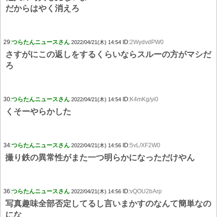
だからはやく消えろ
29:
つらたんニュースさん
ID:
2WydvdPW0
2022/04/21(木) 14:54
さすがにこの返しをするくらいならスルーの方がマシだ
ろ
30:
つらたんニュースさん
ID:
K4mKg/yi0
2022/04/21(木) 14:54
くそーやらかした
34:
つらたんニュースさん
ID:
5vL/XF2W0
2022/04/21(木) 14:56
撮り鉄の異常性がまた一つ明らかになっただけやん
36:
つらたんニュースさん
ID:
vQOU2bArp
2022/04/21(木) 14:56
写真趣味全部否定してるし言いまかすのなんて簡単なの
にな