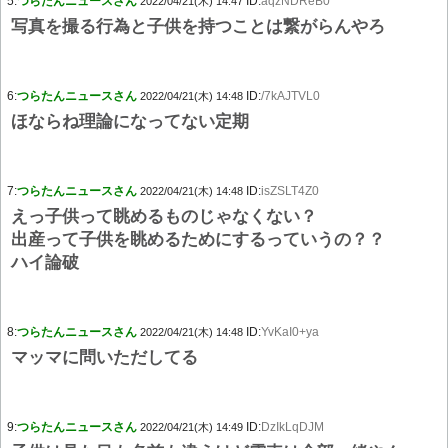
5:
つらたんニュースさん
ID:
aqzNDReB0
2022/04/21(木) 14:47
写真を撮る行為と子供を持つことは繋がらんやろ
6:
つらたんニュースさん
ID:
/7kAJTVL0
2022/04/21(木) 14:48
ほならね理論になってない定期
7:
つらたんニュースさん
ID:
isZSLT4Z0
2022/04/21(木) 14:48
えっ子供って眺めるものじゃなくない？
出産って子供を眺めるためにするっていうの？？
ハイ論破
8:
つらたんニュースさん
ID:
YvKaI0+ya
2022/04/21(木) 14:48
マッマに問いただしてる
9:
つらたんニュースさん
ID:
DzIkLqDJM
2022/04/21(木) 14:49