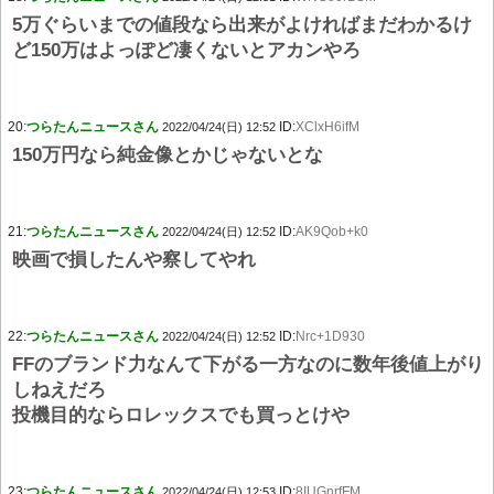
5万ぐらいまでの値段なら出来がよければまだわかるけ
ど150万はよっぽど凄くないとアカンやろ
20:
つらたんニュースさん
ID:
XClxH6ifM
2022/04/24(日) 12:52
150万円なら純金像とかじゃないとな
21:
つらたんニュースさん
ID:
AK9Qob+k0
2022/04/24(日) 12:52
映画で損したんや察してやれ
22:
つらたんニュースさん
ID:
Nrc+1D930
2022/04/24(日) 12:52
FFのブランド力なんて下がる一方なのに数年後値上がり
しねえだろ
投機目的ならロレックスでも買っとけや
23:
つらたんニュースさん
ID:
8IUGnrfFM
2022/04/24(日) 12:53