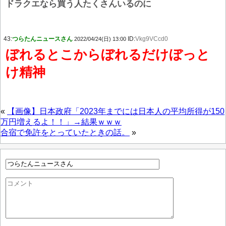
ドラクエなら買う人たくさんいるのに
43:
つらたんニュースさん
ID:
Vkg9VCcd0
2022/04/24(日) 13:00
ぼれるとこからぼれるだけぼっと
け精神
«
【画像】日本政府「2023年までには日本人の平均所得が150
万円増えるよ！！」→結果ｗｗｗ
合宿で免許をとっていたときの話。
»