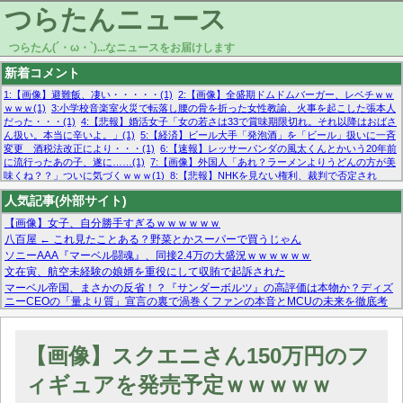
つらたんニュース
つらたん(´・ω・`)...なニュースをお届けします
新着コメント
1:【画像】避難飯、凄い・・・・・(1)
2:【画像】全盛期ドムドムバーガー、レベチｗｗ
ｗｗｗ(1)
3:小学校音楽室火災で転落し腰の骨を折った女性教諭、火事を起こした張本人
だった・・・(1)
4:【悲報】婚活女子「女の若さは33で賞味期限切れ。それ以降はおばさ
ん扱い。本当に辛いよ。」(1)
5:【経済】ビール大手「発泡酒」を「ビール」扱いに一斉
変更 酒税法改正により・・・(1)
6:【速報】レッサーパンダの風太くんとかいう20年前
に流行ったあの子、遂に……(1)
7:【画像】外国人「あれ？ラーメンよりうどんの方が美
味くね？？」ついに気づくｗｗｗ(1)
8:【悲報】NHKを見ない権利、裁判で否定され
る・・・(1)
9:欧州委員長「原発縮小は間違いでした」(1)
10:【悲報】日本企業の人手不
人気記事(外部サイト)
足、限界突破 52%「正社員も足りてません…」(1)
【画像】女子、自分勝手すぎるｗｗｗｗｗｗ
八百屋 ← これ見たことある？野菜とかスーパーで買うじゃん
ソニーAAA『マーベル闘魂』、同接2.4万の大盛況ｗｗｗｗｗｗ
文在寅、航空未経験の娘婿を重役にして収賄で起訴された
マーベル帝国、まさかの反省！？『サンダーボルツ』の高評価は本物か？ディズ
ニーCEOの「量より質」宣言の裏で渦巻くファンの本音とMCUの未来を徹底考
察！
【モー娘。石田亜佑美】ファーストテイク出演も新規獲得ならず？北川莉央が1
位に
【画像】スクエニさん150万円のフ
【画像あり】FacebookとかTwitterで拾ったエロ画像貼ってくよ
ィギュアを発売予定ｗｗｗｗｗ