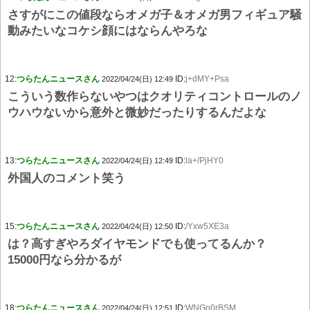
さすがにこの値段ならオメガ子＆オメガ男フィギュア騒
動みたいなコケシ顔にはならんやろな
12:
つらたんニュースさん
ID:
j+dMY+Psa
2022/04/24(日) 12:49
こういう数作らないやつはクオリティコントロールのノ
ウハウないから意外と微妙だったりするんだよな
13:
つらたんニュースさん
ID:
la+/PjHY0
2022/04/24(日) 12:49
外国人のコメント笑う
15:
つらたんニュースさん
ID:
/Yxw5XE3a
2022/04/24(日) 12:50
は？高すぎやろダイヤモンドでも使ってるんか？
15000円なら分かるが
18:
つらたんニュースさん
ID:
WNGo0rBSM
2022/04/24(日) 12:51