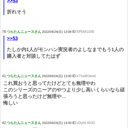
>>53
折れそう
76:
つらたんニュースさん
ID:
5PEkh1Dt0
2022/04/24(日) 13:08
>>53
たしか内1人がモンハン実況者のよしなまでもう1人の
購入者と対談してたはず
41:
つらたんニュースさん
ID:
x7SaWJwxd
2022/04/24(日) 13:00
これ買おうと思ってたけどとても無理やわ
このシリーズのニーアのやつより少し高いくらいなら頑
張ろうと思ったけど無理や…
悔しい
42:
つらたんニュースさん
ID:
uDjmL4h30
2022/04/24(日) 13:00