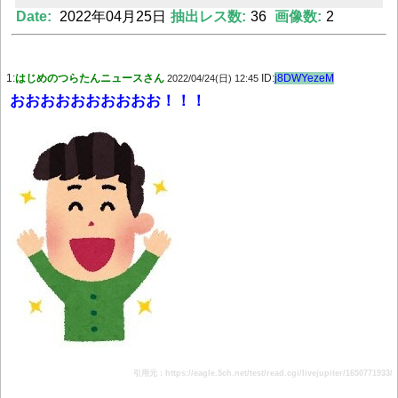
Date:
2022年04月25日
抽出レス数:
36
画像数:
2
Powered by livedoor 相互RSS
1:
はじめのつらたんニュースさん
ID:
j8DWYezeM
2022/04/24(日) 12:45
おおおおおおおおおお！！！
引用元：https://eagle.5ch.net/test/read.cgi/livejupiter/1650771933/