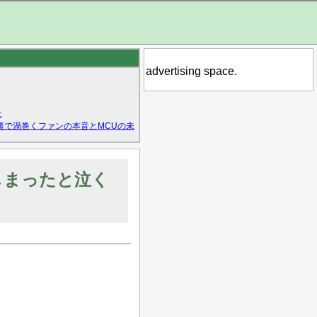
advertising space.
た
裏で渦巻くファンの本音とMCUの未
しまったと泣く