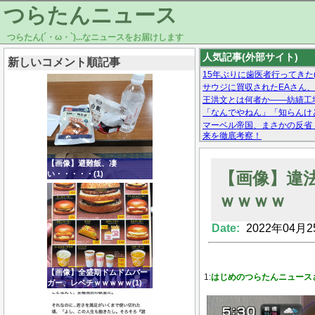
つらたんニュース
つらたん(´・ω・`)...なニュースをお届けします
人気記事(外部サイト)
新しいコメント順記事
15年ぶりに歯医者行ってきた(
サウジに買収されたEAさん
王洪文とは何者か——紡績工
「なんでやねん」「知らんけど
マーベル帝国、まさかの反省
来を徹底考察！
【モー娘。石田亜佑美】ファ
【画像あり】Facebookとか
【画像】避難飯、凄
【画像】違
い・・・・・(1)
ｗｗｗｗ
Date:
2022年04月2
Powered by livedoor 相互RSS
【画像】全盛期ドムドムバー
1:
はじめのつらたんニュース
ガー、レベチｗｗｗｗｗ(1)