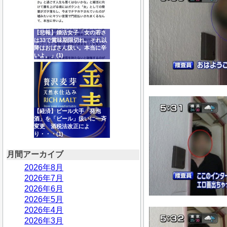
【悲報】婚活女子「女の若さ
は33で賞味期限切れ。それ以
降はおばさん扱い。本当に辛
いよ。」(1)
【経済】ビール大手「発泡
酒」を「ビール」扱いに一斉
変更 酒税法改正によ
り・・・(1)
月間アーカイブ
2026年8月
2026年7月
2026年6月
2026年5月
2026年4月
2026年3月