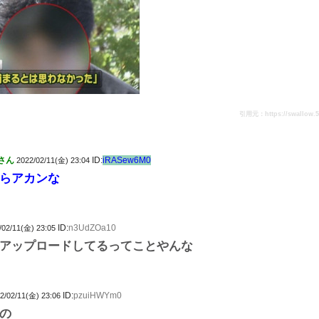
引用元：https://swallow.5ch
さん
ID:
iRASew6M0
2022/02/11(金) 23:04
らアカンな
ID:
n3UdZOa10
/02/11(金) 23:05
アップロードしてるってことやんな
ID:
pzuiHWYm0
2/02/11(金) 23:06
の