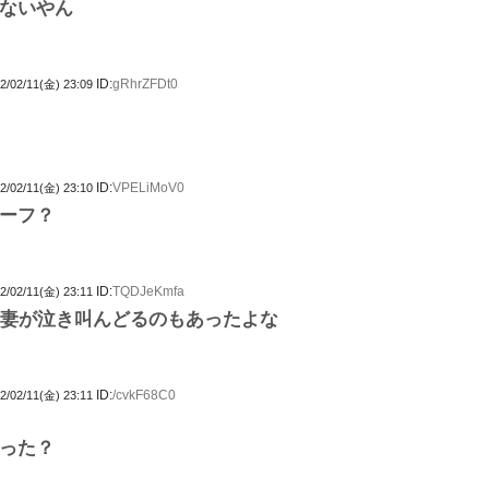
ないやん
ID:
gRhrZFDt0
2/02/11(金) 23:09
ID:
VPELiMoV0
2/02/11(金) 23:10
セーフ？
ID:
TQDJeKmfa
2/02/11(金) 23:11
の妻が泣き叫んどるのもあったよな
ID:
/cvkF68C0
2/02/11(金) 23:11
った？