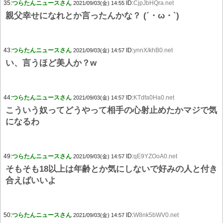
35:
つらたんニュースさん
ID:
CjpJbHQra.net
2021/09/03(金) 14:55
親父幸せになれとか言ったんかな？ (´・ω・`)
43:
つらたんニュースさん
ID:
ynnX/khB0.net
2021/09/03(金) 14:57
い、言うほど美人か？w
44:
つらたんニュースさん
ID:
KTdfa0Ha0.net
2021/09/03(金) 14:57
こういう奴ってどうやって相手の心射止めたかマジで気
になるわ
49:
つらたんニュースさん
ID:
qE9YZOoA0.net
2021/09/03(金) 14:57
そもそも18以上は年齢とか気にしないで好みの人と付き
合えばいいよ
50:
つらたんニュースさん
ID:
W8nk5bWV0.net
2021/09/03(金) 14:57