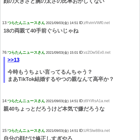
顔の大きさと腕の太さの比率おかしくない
13:
つらたんニュースさん
ID:
zRvimVWf0.net
2021/09/03(金) 14:51
18の両親て40手前ぐらいじゃね
76:
つらたんニュースさん
ID:
vzZOw5Ev0.net
2021/09/03(金) 15:01
>>13
今時もうちょい言ってるんちゃう？
まあTikTok結婚するやつの親なんて高卒か？
14:
つらたんニュースさん
ID:
d9YiRsA1a.net
2021/09/03(金) 14:51
親40ちょっとだろうけど本気で嫌だろうな
15:
つらたんニュースさん
ID:
URSlw88ra.net
2021/09/03(金) 14:51
自分の顔だけ修正しすぎやろ