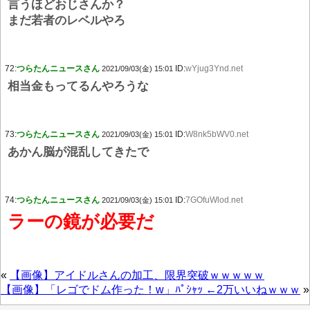
言うほどおじさんか？
まだ若者のレベルやろ
72:
つらたんニュースさん
ID:
wYjug3Ynd.net
2021/09/03(金) 15:01
相当金もってるんやろうな
73:
つらたんニュースさん
ID:
W8nk5bWV0.net
2021/09/03(金) 15:01
あかん脳が混乱してきたで
74:
つらたんニュースさん
ID:
7GOfuWlod.net
2021/09/03(金) 15:01
ラーの鏡が必要だ
«
【画像】アイドルさんの加工、限界突破ｗｗｗｗｗ
【画像】「レゴでドム作った！w」ﾊﾟｼｬｯ ←2万いいねｗｗｗ
»