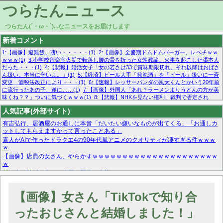
つらたんニュース
つらたん(´・ω・`)...なニュースをお届けします
新着コメント
1:【画像】避難飯、凄い・・・・・(1)
2:【画像】全盛期ドムドムバーガー、レベチｗｗ
ｗｗｗ(1)
3:小学校音楽室火災で転落し腰の骨を折った女性教諭、火事を起こした張本人
だった・・・(1)
4:【悲報】婚活女子「女の若さは33で賞味期限切れ。それ以降はおばさ
ん扱い。本当に辛いよ。」(1)
5:【経済】ビール大手「発泡酒」を「ビール」扱いに一斉
変更 酒税法改正により・・・(1)
6:【速報】レッサーパンダの風太くんとかいう20年前
に流行ったあの子、遂に……(1)
7:【画像】外国人「あれ？ラーメンよりうどんの方が美
味くね？？」ついに気づくｗｗｗ(1)
8:【悲報】NHKを見ない権利、裁判で否定され
る・・・(1)
9:欧州委員長「原発縮小は間違いでした」(1)
10:【悲報】日本企業の人手不
人気記事(外部サイト)
足、限界突破 52%「正社員も足りてません…」(1)
有吉弘行、居酒屋のお通しに本音「だいたい嫌いなものが出てくる」「お通しカ
ットしてもらえますかって言ったことある」
素人がAIで作ったドラクエ4の90年代風アニメのクオリティが凄すぎる件ｗｗｗ
ｗ
【画像】店員の女さん、やらかすｗｗｗｗｗｗｗｗｗｗｗｗｗｗｗｗｗｗｗｗｗ
ｗ
毛沢東に手紙を書いた将軍、翌月に失脚
マーベル帝国、まさかの反省！？『サンダーボルツ』の高評価は本物か？ディズ
ニーCEOの「量より質」宣言の裏で渦巻くファンの本音とMCUの未来を徹底考
【画像】女さん「TikTokで知り合
察！
【モー娘。石田亜佑美】ファーストテイク出演も新規獲得ならず？北川莉央が1
ったおじさんと結婚しました！」
位に
【画像あり】FacebookとかTwitterで拾ったエロ画像貼ってくよ