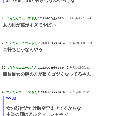
3年後また18と付き合うんやろうな
28:
つらたんニュースさん
ID:
KAgjRAxZd.net
2021/09/03(金) 14:54
女の目が整形すぎてやばい
29:
つらたんニュースさん
ID:
h1NodEPda.net
2021/09/03(金) 14:54
金持ちとかなんやろ
30:
つらたんニュースさん
ID:
JxRIqd2Q0.net
2021/09/03(金) 14:54
四枚目女の腕の方が長くゴツくなってるやん
42:
つらたんニュースさん
ID:
YRKydi/6M.net
2021/09/03(金) 14:56
>>30
女の顔付近だけ時空歪ませてるからな
本当の顔はアルクマーシャやで