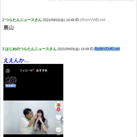
引用元：http://tomcat.2ch.sc/test/read.cgi/livejupiter/1630648122/
2:
つらたんニュースさん
ID:
zRvimVWf0.net
2021/09/03(金) 14:49
裏山
3:
はじめのつらたんニュースさん
ID:
Rp8bVDvf0.net
2021/09/03(金) 14:49
ええんか…