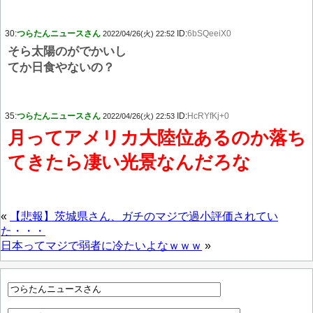
30:
つらたんニュースさん
ID:
6bSQeeiX0
2022/04/26(火) 22:52
そら太陽のがでかいし
てか日食やないの？
35:
つらたんニュースさん
ID:
HcRYfKj+0
2022/04/26(火) 22:53
月ってアメリカ大陸位あるのか落ち
てきたら凄い光景なんだろな
«
【悲報】茨城県さん、ガチのマジで過小評価されてい
た・・・
日本ってマジで弱者に冷たいよなｗｗｗ
»