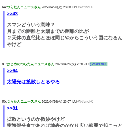
64:
つらたんニュースさん
ID:
F/Nd5noF0
2022/04/26(火) 23:00
>>43
スマンどういう意味？
月までの距離と太陽までの距離の比が
２天体の直径比とほぼ同じやからこういう図になるん
やけど
81:
はじめのつらたんニュースさん
ID:
gVtU6LvU0
2022/04/26(火) 23:05
>>64
太陽光は拡散しとるやろ
85:
つらたんニュースさん
ID:
F/Nd5noF0
2022/04/26(火) 23:07
>>81
拡散というのか微妙やけど
実際部分食であれば地表のかなり広い範囲で起こっと