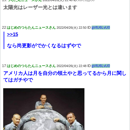
15:
つらたんニュースさん
ID:
xd/CbjgG0
2022/04/26(火) 22:48
太陽光はレーザー光とは違います
22:
はじめのつらたんニュースさん
ID:
gVtU6LvU0
2022/04/26(火) 22:50
>>15
なら尚更影がでかくなるはずやで
17:
はじめのつらたんニュースさん
ID:
gVtU6LvU0
2022/04/26(火) 22:48
アメリカ人は月を自分の領土やと思ってるから月に関し
てはガチやで