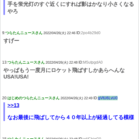
手を蛍光灯のすぐ近くにすれば影はかなり小さくなる
やろ
9:
つらたんニュースさん
ID:
2po4b29d0
2022/04/26(火) 22:46
すげー
13:
つらたんニュースさん
ID:
M5utpgdA0
2022/04/26(火) 22:48
やっぱもう一度月にロケット飛ばすしかあらへんな
USA!USA!
20:
はじめのつらたんニュースさん
ID:
gVtU6LvU0
2022/04/26(火) 22:49
>>13
なお最後に飛ばしてから４０年以上が経過してる模様