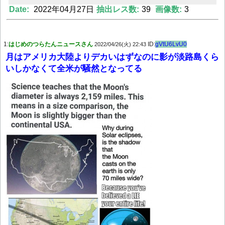
Date:
2022年04月27日
抽出レス数:
39
画像数:
3
Powered by livedoor 相互RSS
1:
はじめのつらたんニュースさん
ID:
gVtU6LvU0
2022/04/26(火) 22:43
月はアメリカ大陸よりデカいはずなのに影が淡路島くら
いしかなくて全米が騒然となってる