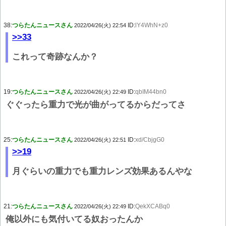
38:
つらたんニュースさん
ID:
lY4WhN+z0
2022/04/26(火) 22:54
>>33
これって奇跡なんか？
19:
つらたんニュースさん
ID:
qbIM44bn0
2022/04/26(火) 22:49
ぐぐったら重力で光が曲がってるからだってさ
25:
つらたんニュースさん
ID:
xd/CbjgG0
2022/04/26(火) 22:51
>>19
月ぐらいの重力でも重力レンズ効果あるんやな
21:
つらたんニュースさん
ID:
QekXCABq0
2022/04/26(火) 22:49
俺以外にも気付いてる奴おったんか