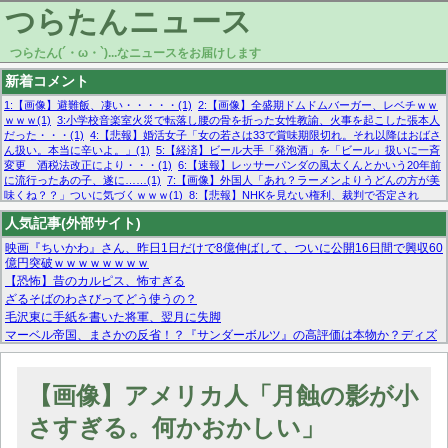
つらたんニュース
つらたん(´・ω・`)...なニュースをお届けします
新着コメント
1:【画像】避難飯、凄い・・・・・(1)
2:【画像】全盛期ドムドムバーガー、レベチｗｗ
ｗｗｗ(1)
3:小学校音楽室火災で転落し腰の骨を折った女性教諭、火事を起こした張本人
だった・・・(1)
4:【悲報】婚活女子「女の若さは33で賞味期限切れ。それ以降はおばさ
ん扱い。本当に辛いよ。」(1)
5:【経済】ビール大手「発泡酒」を「ビール」扱いに一斉
変更 酒税法改正により・・・(1)
6:【速報】レッサーパンダの風太くんとかいう20年前
に流行ったあの子、遂に……(1)
7:【画像】外国人「あれ？ラーメンよりうどんの方が美
味くね？？」ついに気づくｗｗｗ(1)
8:【悲報】NHKを見ない権利、裁判で否定され
る・・・(1)
9:欧州委員長「原発縮小は間違いでした」(1)
10:【悲報】日本企業の人手不
人気記事(外部サイト)
足、限界突破 52%「正社員も足りてません…」(1)
映画『ちいかわ』さん、昨日1日だけで8億伸ばして、ついに公開16日間で興収60
億円突破ｗｗｗｗｗｗｗｗ
【恐怖】昔のカルピス、怖すぎる
ざるそばのわさびってどう使うの？
毛沢東に手紙を書いた将軍、翌月に失脚
マーベル帝国、まさかの反省！？『サンダーボルツ』の高評価は本物か？ディズ
ニーCEOの「量より質」宣言の裏で渦巻くファンの本音とMCUの未来を徹底考
察！
【モー娘。石田亜佑美】ファーストテイク出演も新規獲得ならず？北川莉央が1
【画像】アメリカ人「月蝕の影が小
位に
【画像あり】FacebookとかTwitterで拾ったエロ画像貼ってくよ
さすぎる。何かおかしい」