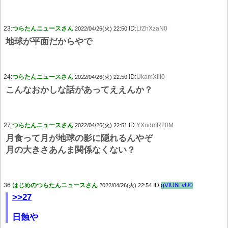
23:
つらたんニュースさん
ID:
LfZhXzaN0
2022/04/26(火) 22:50
地球が平面だからやで
24:
つらたんニュースさん
ID:
UkamXIlI0
2022/04/26(火) 22:50
こんなおかしな話があってええんか？
27:
つらたんニュースさん
ID:
YXndmR20M
2022/04/26(火) 22:51
月食って月が地球の影に隠れるんやぞ
月の大きさあんま関係なくない？
36:
はじめのつらたんニュースさん
ID:
gVtU6LvU0
2022/04/26(火) 22:54
>>27
日蝕や