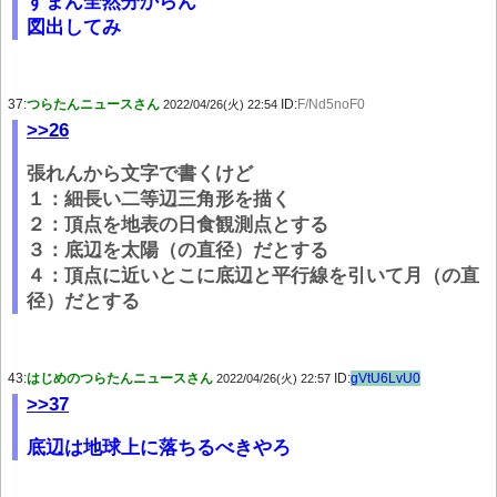
すまん全然分からん
図出してみ
37:
つらたんニュースさん
ID:
F/Nd5noF0
2022/04/26(火) 22:54
>>26
張れんから文字で書くけど
１：細長い二等辺三角形を描く
２：頂点を地表の日食観測点とする
３：底辺を太陽（の直径）だとする
４：頂点に近いとこに底辺と平行線を引いて月（の直
径）だとする
43:
はじめのつらたんニュースさん
ID:
gVtU6LvU0
2022/04/26(火) 22:57
>>37
底辺は地球上に落ちるべきやろ