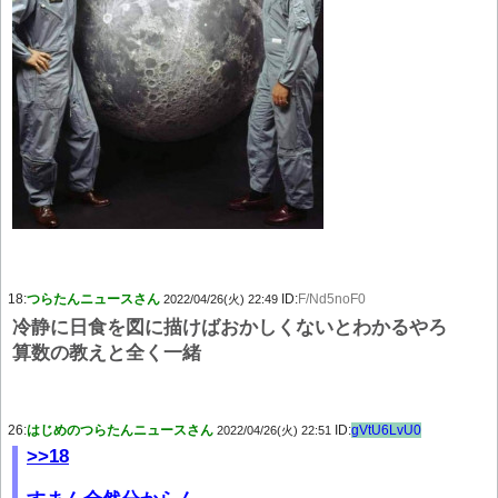
18:
つらたんニュースさん
ID:
F/Nd5noF0
2022/04/26(火) 22:49
冷静に日食を図に描けばおかしくないとわかるやろ
算数の教えと全く一緒
26:
はじめのつらたんニュースさん
ID:
gVtU6LvU0
2022/04/26(火) 22:51
>>18