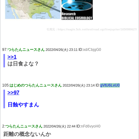
引用元：https://eagle.5ch.net/test/read.cgi/livejupiter/1650980627/
97:
つらたんニュースさん
ID:
xd/CbjgG0
2022/04/26(火) 23:11
>>1
は日食よな？
105:
はじめのつらたんニュースさん
ID:
gVtU6LvU0
2022/04/26(火) 23:14
>>97
日蝕やすまん
2:
つらたんニュースさん
ID:
nFd6vyoH0
2022/04/26(火) 22:44
距離の概念ないんか