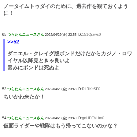
ノータイムトゥダイのために、過去作を観ておくよう
に！
65:
つらたんニュースさん
ID:
151Qrzws0
2022/04/29(金) 23:55
>>52
ダニエル・クレイグ版ボンドだけだからカジノ・ロワ
イヤル以降見ときゃ良いよ
因みにボンドは死ぬよ
53:
つらたんニュースさん
ID:
RIiRKcSF0
2022/04/29(金) 23:48
ちいかわ来たか！
54:
つらたんニュースさん
ID:
gnHDTVHm0
2022/04/29(金) 23:49
仮面ライダーや戦隊はもう帰ってこないのかな？