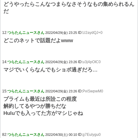
どうやったらこんなつまらなさそうなもの集められるん
だ
12:
つらたんニュースさん
ID:
U2aydQJ+0
2022/04/29(金) 23:25
どこのネットで話題だよwww
14:
つらたんニュースさん
ID:
u3j4pOIC0
2022/04/29(金) 23:26
マジでいくらなんでもショボ過ぎだろ…
15:
つらたんニュースさん
ID:
PviSwpwM0
2022/04/29(金) 23:26
プライムも最近は所詮この程度
解約してるやつが勝ちだな
Huluでも入ってた方がマシじゃね
82:
つらたんニュースさん
ID:
g7Eulygu0
2022/04/30(土) 00:10