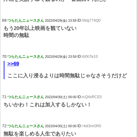
69:
つらたんニュースさん
ID:
Vk/g774Q0
2022/04/29(金) 23:58
もう20年以上映画を観ていない
時間の無駄
70:
つらたんニュースさん
ID:
rbfXiTe10
2022/04/29(金) 23:59
>>69
ここに入り浸るよりは時間無駄じゃなさそうだけど
71:
つらたんニュースさん
ID:
rcQ4xRCE0
2022/04/30(土) 00:00
ちいかわ！これは加入するしかない！
72:
つらたんニュースさん
ID:
+kd3roGR0
2022/04/30(土) 00:00
無駄を楽しめる人生でありたい