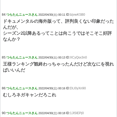
84:
つらたんニュースさん
ID:
tzjvwKSB0
2022/04/30(土) 00:11
ドキュメンタルの海外版って、評判良くない印象だった
んだが、
シーズン2以降あるってことは向こうではそこそこ好評
なんか？
85:
つらたんニュースさん
ID:
XCyQsx3n0
2022/04/30(土) 00:13
王様ランキング観終わっちゃったんだけど次なにを視れ
ばいいんだ
86:
つらたんニュースさん
ID:
DLl0yXn90
2022/04/30(土) 00:16
むしろネガキャンだろこれ
90:
つらたんニュースさん
ID:
1JISlEPj0
2022/04/30(土) 00:18