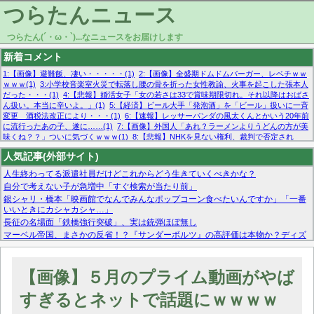
つらたんニュース
つらたん(´・ω・`)...なニュースをお届けします
新着コメント
1:【画像】避難飯、凄い・・・・・(1)
2:【画像】全盛期ドムドムバーガー、レベチｗｗ
ｗｗｗ(1)
3:小学校音楽室火災で転落し腰の骨を折った女性教諭、火事を起こした張本人
だった・・・(1)
4:【悲報】婚活女子「女の若さは33で賞味期限切れ。それ以降はおばさ
ん扱い。本当に辛いよ。」(1)
5:【経済】ビール大手「発泡酒」を「ビール」扱いに一斉
変更 酒税法改正により・・・(1)
6:【速報】レッサーパンダの風太くんとかいう20年前
に流行ったあの子、遂に……(1)
7:【画像】外国人「あれ？ラーメンよりうどんの方が美
味くね？？」ついに気づくｗｗｗ(1)
8:【悲報】NHKを見ない権利、裁判で否定され
る・・・(1)
9:欧州委員長「原発縮小は間違いでした」(1)
10:【悲報】日本企業の人手不
人気記事(外部サイト)
足、限界突破 52%「正社員も足りてません…」(1)
人生終わってる派遣社員だけどこれからどう生きていくべきかな？
自分で考えない子が急増中「すぐ検索が当たり前」
銀シャリ・橋本「映画館でなんでみんなポップコーン食べたいんですか」「一番
いいときにカシャカシャ…」
長征の名場面「鉄橋強行突破」、実は銃弾ほぼ無し
マーベル帝国、まさかの反省！？『サンダーボルツ』の高評価は本物か？ディズ
ニーCEOの「量より質」宣言の裏で渦巻くファンの本音とMCUの未来を徹底考
察！
【モー娘。石田亜佑美】ファーストテイク出演も新規獲得ならず？北川莉央が1
【画像】５月のプライム動画がやば
位に
【画像あり】FacebookとかTwitterで拾ったエロ画像貼ってくよ
すぎるとネットで話題にｗｗｗｗ