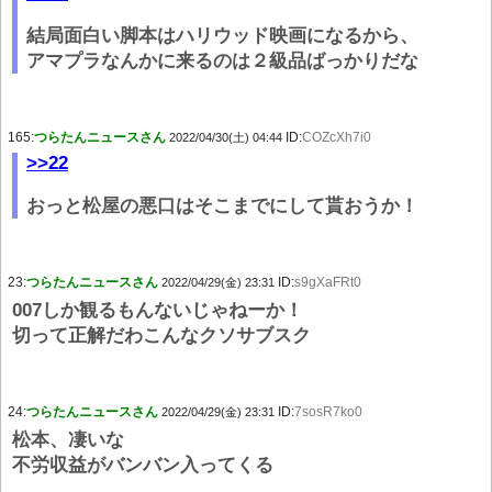
結局面白い脚本はハリウッド映画になるから、
アマプラなんかに来るのは２級品ばっかりだな
165:
つらたんニュースさん
ID:
COZcXh7i0
2022/04/30(土) 04:44
>>22
おっと松屋の悪口はそこまでにして貰おうか！
23:
つらたんニュースさん
ID:
s9gXaFRt0
2022/04/29(金) 23:31
007しか観るもんないじゃねーか！
切って正解だわこんなクソサブスク
24:
つらたんニュースさん
ID:
7sosR7ko0
2022/04/29(金) 23:31
松本、凄いな
不労収益がバンバン入ってくる