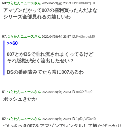
60:
つらたんニュースさん
ID:
xRm6mYj+0
2022/04/29(金) 23:53
アマゾンだかって007の権利買ったんだよな
シリーズ全部見れるの嬉しいわ
67:
つらたんニュースさん
ID:
PviSwpwM0
2022/04/29(金) 23:57
>>60
007とかBSで垂れ流されまくってるけど
それ版権が安く流出したせい？
BSの番組表みてたら常に007あるわ
61:
つらたんニュースさん
ID:
ro/XXFuq0
2022/04/29(金) 23:53
ボッシュきたか
62:
つらたんニュースさん
ID:
1pDgWOc40
2022/04/29(金) 23:54
ついさっき007をアマゾンでレンタルして観たばっかり