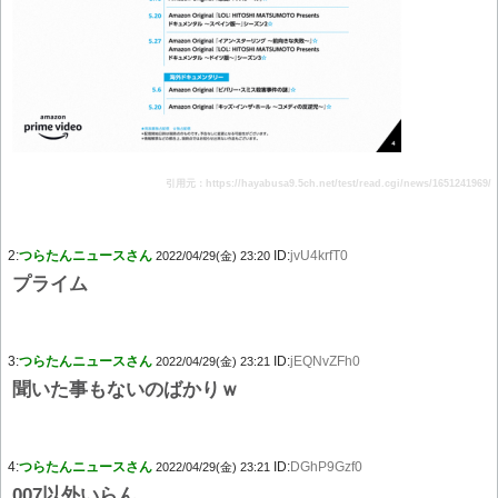
引用元：https://hayabusa9.5ch.net/test/read.cgi/news/1651241969/
2:
つらたんニュースさん
ID:
jvU4krfT0
2022/04/29(金) 23:20
プライム
3:
つらたんニュースさん
ID:
jEQNvZFh0
2022/04/29(金) 23:21
聞いた事もないのばかりｗ
4:
つらたんニュースさん
ID:
DGhP9Gzf0
2022/04/29(金) 23:21
007以外いらん