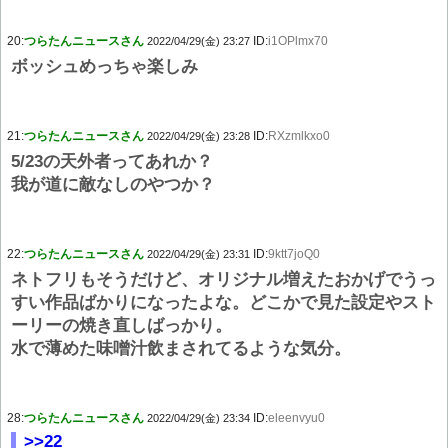
20:
つらたんニュースさん
ID:
i1OPlmx70
2022/04/29(金) 23:27
ボッシュめっちゃ楽しみ
21:
つらたんニュースさん
ID:
RXzmlkxo0
2022/04/29(金) 23:28
5/23の天外者ってあれか？
我が道に敵なしのやつか？
22:
つらたんニュースさん
ID:
9ktt7joQ0
2022/04/29(金) 23:31
ネトフリもそうだけど、オリジナル増えたおかげでうっ
すい作品ばかりになったよな。どこかで見た設定やスト
ーリーの焼き直しばっかり。
水で薄めた味噌汁飲まされてるような気分。
28:
つらたんニュースさん
ID:
eleenvyu0
2022/04/29(金) 23:34
>>22