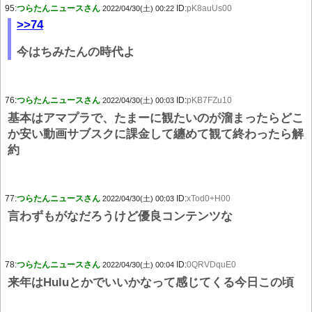
95:
つらたんニュースさん
ID:
pK8auUs00
2022/04/30(土) 00:22
>>74
今はちみたんの時代よ
76:
つらたんニュースさん
ID:
pKB7FZu10
2022/04/30(土) 00:03
基本はアマプラで、たまーに観たいのが溜まったらどこ
か安い動画サブスクに課金して纏めて観て終わったら解
約
77:
つらたんニュースさん
ID:
xTod0+H00
2022/04/30(土) 00:03
言わずもがなだろうけど優良コンテンツな
78:
つらたんニュースさん
ID:
0QRVDquE0
2022/04/30(土) 00:04
来年はHuluとかでいいかなって感じてくる今日この頃