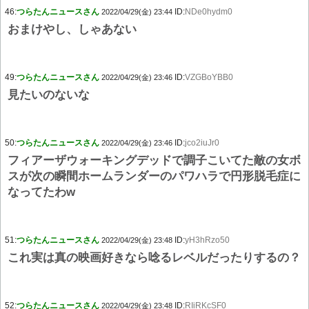
46:
つらたんニュースさん
ID:
NDe0hydm0
2022/04/29(金) 23:44
おまけやし、しゃあない
49:
つらたんニュースさん
ID:
VZGBoYBB0
2022/04/29(金) 23:46
見たいのないな
50:
つらたんニュースさん
ID:
jco2iuJr0
2022/04/29(金) 23:46
フィアーザウォーキングデッドで調子こいてた敵の女ボ
スが次の瞬間ホームランダーのパワハラで円形脱毛症に
なってたわw
51:
つらたんニュースさん
ID:
yH3hRzo50
2022/04/29(金) 23:48
これ実は真の映画好きなら唸るレベルだったりするの？
52:
つらたんニュースさん
ID:
RIiRKcSF0
2022/04/29(金) 23:48