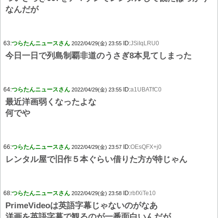
なんだが
63:
つらたんニュースさん
ID:
JSiIqLRU0
2022/04/29(金) 23:55
今日一日で列島制覇非道のうさぎ8本見てしまった
64:
つらたんニュースさん
ID:
a1UBATfC0
2022/04/29(金) 23:55
最近洋画弱くなったよな
何でや
66:
つらたんニュースさん
ID:
OEsQFX+j0
2022/04/29(金) 23:57
レンタル屋で旧作５本ぐらい借りた方が特じゃん
68:
つらたんニュースさん
ID:
rbfXiTe10
2022/04/29(金) 23:58
PrimeVideoは英語字幕じゃないのがなあ
洋画を英語字幕で観るのが一番面白いんだが