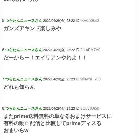
5:
つらたんニュースさん
ID:
lKV6iSBS0
2022/04/29(金) 23:22
ガンズアキンド楽しみや
6:
つらたんニュースさん
ID:
2rLuPM7A0
2022/04/29(金) 23:22
だーからー！エイリアンやれよ！！
7:
つらたんニュースさん
ID:
W9wnHlxu0
2022/04/29(金) 23:23
どれも知らん
8:
つらたんニュースさん
ID:
8G6vJUj50
2022/04/29(金) 23:23
またprime送料無料の単なるおまけサービスに
有料の動画配信と比較してprimeディスる
おまいらw