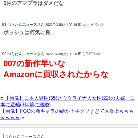
5月のアマプラはダメだな
91:
つらたんニュースさん
ID:
wqulHPOp0
2022/04/30(土) 00:19
ボッシュは何気に良
92:
つらたんニュースさん
ID:
fgP3PI640
2022/04/30(土) 00:20
007の新作早いな
Amazonに買収されたからな
«
【画像】日本人男性(35)とウクライナ人女性(22)の夫婦、日
本に避難(3年前に結婚)
【画像】FGOの新キャラの絵が下手クソすぎて大炎上ｗｗｗ
ｗｗｗｗ
»