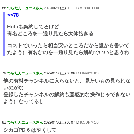
88:
つらたんニュースさん
ID:
xTod0+H00
2022/04/30(土) 00:17
>>78
Huluも契約してるけど
有名どころを一通り見たら大体飽きる
コストでいったら相当安いところだから誰かも書いて
たように有名なのを一通り見たら解約でいいと思うわ
79:
つらたんニュースさん
ID:
Uaoaxs0z0
2022/04/30(土) 00:06
他の有料チャンネルに入らないと、見たいもの見られな
いのがな
登録したチャンネルの解約も直感的な操作じゃできない
ようになってるし
81:
つらたんニュースさん
ID:
l65DNMt00
2022/04/30(土) 00:07
シカゴPD 6 はやくして