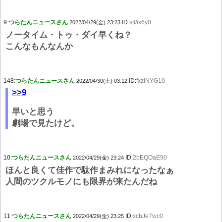
9:
つらたんニュースさん
ID:
stl/ix6y0
2022/04/29(金) 23:23
ノータイム・トゥ・ダイ早くね？
こんなもんなんか
148:
つらたんニュースさん
ID:
fxzlNYG10
2022/04/30(土) 03:12
>>9
早いと思う
劇場で見たけど。
10:
つらたんニュースさん
ID:
2pEQOaE90
2022/04/29(金) 23:24
ほんと良くて佳作で駄作まみれになったなぁ
人間のツクルモノにも限界が来たんだね
11:
つらたんニュースさん
ID:
xcbJe7wc0
2022/04/29(金) 23:25