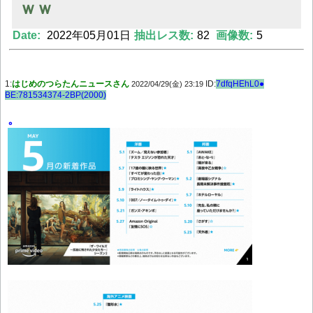
ｗｗ
Date:
2022年05月01日
抽出レス数:
82
画像数:
5
Powered by livedoor 相互RSS
1:
はじめのつらたんニュースさん
ID:
7dfqHEhL0●
2022/04/29(金) 23:19
BE:781534374-2BP(2000)
。