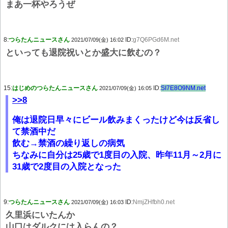
まあ一杯やろうぜ
8:
つらたんニュースさん
ID:
g7Q6PGd6M.net
2021/07/09(金) 16:02
といっても退院祝いとか盛大に飲むの？
15:
はじめのつらたんニュースさん
ID:
SI7E8O9NM.net
2021/07/09(金) 16:05
>>8
俺は退院日早々にビール飲みまくったけど今は反省し
て禁酒中だ
飲む→禁酒の繰り返しの病気
ちなみに自分は25歳で1度目の入院、昨年11月～2月に
31歳で2度目の入院となった
9:
つらたんニュースさん
ID:
NmjZHfbh0.net
2021/07/09(金) 16:03
久里浜にいたんか
山口はダルクには入らんの？