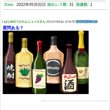
Date:
2022年05月02日
抽出レス数:
31
画像数:
1
Powered by livedoor 相互RSS
1:
はじめのつらたんニュースさん
ID:
SI7E8O9NM.net
2021/07/09(金) 15:58
質問ある？
引用元：http://viper.2ch.sc/test/read.cgi/news4vip/1625813923/