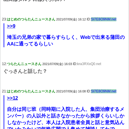
23:
はじめのつらたんニュースさん
ID:
SI7E8O9NM.net
2021/07/09(金) 16:12
>>9
埼玉の兄弟の家で暮らすらしく、Webで出来る蒲田の
AAに通ってるらしい
12:
つらたんニュースさん
ID:
kra3RXxQ0.net
2021/07/09(金) 16:03
ぐっさんと話した？
21:
はじめのつらたんニュースさん
ID:
SI7E8O9NM.net
2021/07/09(金) 16:08
>>12
自分は同じ班（同時期に入院した人、集団治療するメ
ンバー）の人以外と話さなかったから挨拶くらいしか
しなかったけど、本人は入院患者全員と話と意気込ん