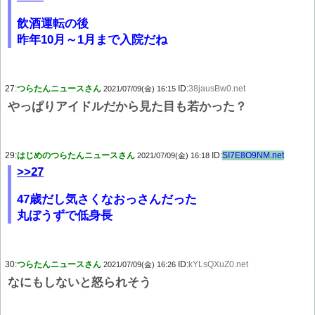
飲酒運転の後
昨年10月～1月まで入院だね
27:
つらたんニュースさん
ID:
38jausBw0.net
2021/07/09(金) 16:15
やっぱりアイドルだから見た目も若かった？
29:
はじめのつらたんニュースさん
ID:
SI7E8O9NM.net
2021/07/09(金) 16:18
>>27
47歳だし気さくなおっさんだった
丸ぼうずで低身長
30:
つらたんニュースさん
ID:
kYLsQXuZ0.net
2021/07/09(金) 16:26
なにもしないと怒られそう