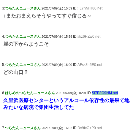
3:
つらたんニュースさん
ID:
FLYhMlH80.net
2021/07/09(金) 15:59
↓またおまえらそうやってすぐ信じる～
4:
つらたんニュースさん
ID:
tikz6HZw0.net
2021/07/09(金) 15:59
崖の下からようこそ
5:
つらたんニュースさん
ID:
AFsk8h5E0.net
2021/07/09(金) 16:00
どの山口？
6:
はじめのつらたんニュースさん
ID:
SI7E8O9NM.net
2021/07/09(金) 16:01
久里浜医療センターというアルコール依存性の最果て地
みたいな病院で集団生活してた
7:
つらたんニュースさん
ID:
Dv9tcC+P0.net
2021/07/09(金) 16:02