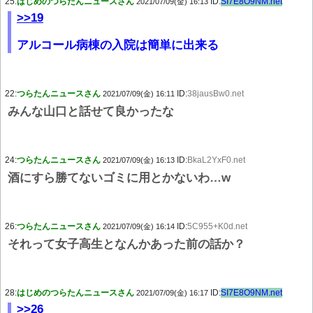
25:
はじめのつらたんニュースさん
ID:
SI7E8O9NM.net
2021/07/09(金) 16:13
>>19
アルコール病棟の入院は簡単に出来る
22:
つらたんニュースさん
ID:
38jausBw0.net
2021/07/09(金) 16:11
みんな山口と話せて良かったな
24:
つらたんニュースさん
ID:
BkaL2YxF0.net
2021/07/09(金) 16:13
酒にすら勝てないゴミに用とかないわ…w
26:
つらたんニュースさん
ID:
5C955+K0d.net
2021/07/09(金) 16:14
それって女子高生となんかあった前の話か？
28:
はじめのつらたんニュースさん
ID:
SI7E8O9NM.net
2021/07/09(金) 16:17
>>26