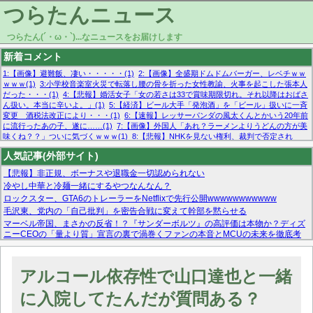
つらたんニュース
つらたん(´・ω・`)...なニュースをお届けします
新着コメント
1:【画像】避難飯、凄い・・・・・(1)
2:【画像】全盛期ドムドムバーガー、レベチｗｗ
ｗｗｗ(1)
3:小学校音楽室火災で転落し腰の骨を折った女性教諭、火事を起こした張本人
だった・・・(1)
4:【悲報】婚活女子「女の若さは33で賞味期限切れ。それ以降はおばさ
ん扱い。本当に辛いよ。」(1)
5:【経済】ビール大手「発泡酒」を「ビール」扱いに一斉
変更 酒税法改正により・・・(1)
6:【速報】レッサーパンダの風太くんとかいう20年前
に流行ったあの子、遂に……(1)
7:【画像】外国人「あれ？ラーメンよりうどんの方が美
味くね？？」ついに気づくｗｗｗ(1)
8:【悲報】NHKを見ない権利、裁判で否定され
る・・・(1)
9:欧州委員長「原発縮小は間違いでした」(1)
10:【悲報】日本企業の人手不
人気記事(外部サイト)
足、限界突破 52%「正社員も足りてません…」(1)
【悲報】非正規、ボーナスや退職金一切認められない
冷やし中華と冷麺一緒にするやつなんなん？
ロックスター、GTA6のトレーラーをNetflixで先行公開wwwwwwwwwww
毛沢東、党内の「自己批判」を密告合戦に変えて幹部を黙らせる
マーベル帝国、まさかの反省！？『サンダーボルツ』の高評価は本物か？ディズ
ニーCEOの「量より質」宣言の裏で渦巻くファンの本音とMCUの未来を徹底考
察！
【モー娘。石田亜佑美】ファーストテイク出演も新規獲得ならず？北川莉央が1
位に
アルコール依存性で山口達也と一緒
【画像あり】FacebookとかTwitterで拾ったエロ画像貼ってくよ
に入院してたんだが質問ある？