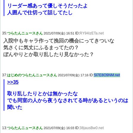
リーダー感あって優しそうだったよ
人囲んで仕切って話してたし
35:
つらたんニュースさん
ID:
RY94lzETa.net
2021/07/09(金) 16:51
入院中もキャラ作って挽回の機会にってきついな
気さくに気丈にふるまってたの？
ぼんやりとか取り乱したり見なかった？
37:
はじめのつらたんニュースさん
ID:
SI7E8O9NM.net
2021/07/09(金) 17:16
>>35
取り乱したりとかは無かったな
でも同室の人から夜うなされてる時があるというのは
聞いた
13:
つらたんニュースさん
ID:
38jausBw0.net
2021/07/09(金) 16:03