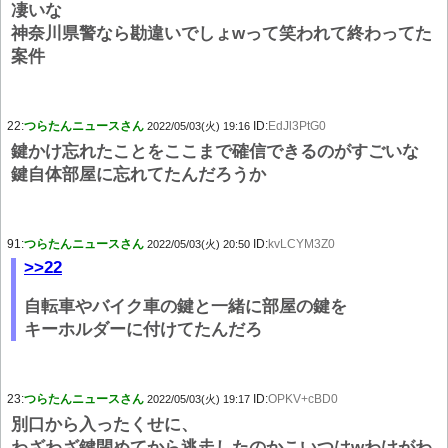
凄いな
神奈川県警なら勘違いでしょwって笑われて終わってた
案件
22:
つらたんニュースさん
ID:
EdJl3PtG0
2022/05/03(火) 19:16
鍵かけ忘れたことをここまで確信できるのがすごいな
鍵自体部屋に忘れてたんだろうか
91:
つらたんニュースさん
ID:
kvLCYM3Z0
2022/05/03(火) 20:50
>>22
自転車やバイク車の鍵と一緒に部屋の鍵を
キーホルダーに付けてたんだろ
23:
つらたんニュースさん
ID:
OPKV+cBD0
2022/05/03(火) 19:17
別口から入ったくせに、
わざわざ鍵閉めてから逃走したのかこいつはwわけがわ