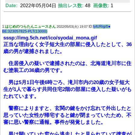
Date:
2022年05月04日
抽出レス数:
48
画像数:
1
Powered by livedoor 相互RSS
1:
はじめのつらたんニュースさん
ID:
lyIURig/0●
2022/05/03(火) 19:07
BE:323057825-PLT(13000)
sssp://img.5ch.net/ico/syodai_mona.gif
正当な理由なく女子短大生の部屋に侵入したとして、36
歳の男が逮捕されました。
住居侵入の疑いで逮捕されたのは、北海道滝川市に住
む塗装工の36歳の男です。
男は5月1日午後6時ごろ、滝川市内の20歳の女子短大
生が1人で暮らす共同住宅2階の部屋に侵入した疑いがも
たれています。
警察によりますと、玄関の鍵をかけ忘れて外出したと
思っていた女性が帰宅すると鍵が閉まっていたため、不
審に思い警察に通報。事件が発覚しました。
男は開いていた窓から逃走したと見られていて捜査が