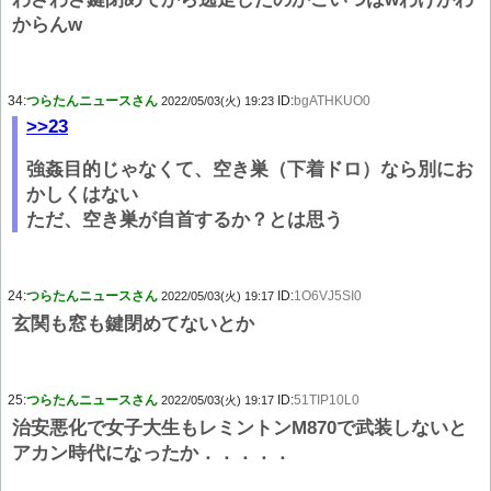
からんw
34:
つらたんニュースさん
ID:
bgATHKUO0
2022/05/03(火) 19:23
>>23
強姦目的じゃなくて、空き巣（下着ドロ）なら別にお
かしくはない
ただ、空き巣が自首するか？とは思う
24:
つらたんニュースさん
ID:
1O6VJ5SI0
2022/05/03(火) 19:17
玄関も窓も鍵閉めてないとか
25:
つらたんニュースさん
ID:
51TIP10L0
2022/05/03(火) 19:17
治安悪化で女子大生もレミントンM870で武装しないと
アカン時代になったか．．．．．