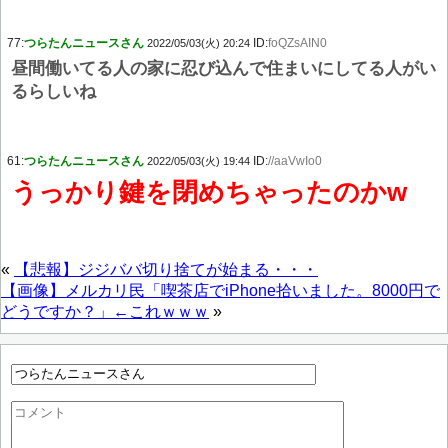
77:
つらたんニュースさん
ID:
foQZsAIN0
2022/05/03(火) 20:24
昼間働いてる人の家に忍び込んで住まいにしてる人がい
るらしいね
61:
つらたんニュースさん
ID:
//aaVwIo0
2022/05/03(火) 19:44
うっかり鍵を閉めちゃったのかw
«
【悲報】ジジババ切り捨てが始まる・・・
【画像】メルカリ民「喫茶店でiPhone拾いました。8000円で
どうですか？」←これｗｗｗ
»