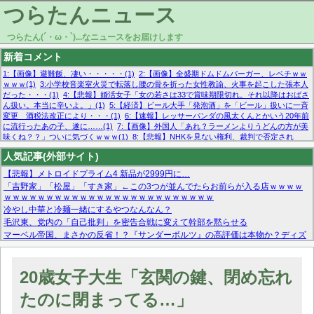
つらたんニュース
つらたん(´・ω・`)...なニュースをお届けします
新着コメント
1:【画像】避難飯、凄い・・・・・(1)
2:【画像】全盛期ドムドムバーガー、レベチｗｗ
ｗｗｗ(1)
3:小学校音楽室火災で転落し腰の骨を折った女性教諭、火事を起こした張本人
だった・・・(1)
4:【悲報】婚活女子「女の若さは33で賞味期限切れ。それ以降はおばさ
ん扱い。本当に辛いよ。」(1)
5:【経済】ビール大手「発泡酒」を「ビール」扱いに一斉
変更 酒税法改正により・・・(1)
6:【速報】レッサーパンダの風太くんとかいう20年前
に流行ったあの子、遂に……(1)
7:【画像】外国人「あれ？ラーメンよりうどんの方が美
味くね？？」ついに気づくｗｗｗ(1)
8:【悲報】NHKを見ない権利、裁判で否定され
る・・・(1)
9:欧州委員長「原発縮小は間違いでした」(1)
10:【悲報】日本企業の人手不
人気記事(外部サイト)
足、限界突破 52%「正社員も足りてません…」(1)
【悲報】メトロイドプライム4 新品が2999円に…
「吉野家」「松屋」「すき家」←この3つが並んでたらお前らが入る店ｗｗｗｗ
ｗｗｗｗｗｗｗｗｗｗｗｗｗｗｗｗｗｗｗｗｗｗｗｗｗ
冷やし中華と冷麺一緒にするやつなんなん？
毛沢東、党内の「自己批判」を密告合戦に変えて幹部を黙らせる
マーベル帝国、まさかの反省！？『サンダーボルツ』の高評価は本物か？ディズ
ニーCEOの「量より質」宣言の裏で渦巻くファンの本音とMCUの未来を徹底考
察！
【モー娘。石田亜佑美】ファーストテイク出演も新規獲得ならず？北川莉央が1
20歳女子大生「玄関の鍵、閉め忘れ
位に
【画像あり】FacebookとかTwitterで拾ったエロ画像貼ってくよ
たのに閉まってる…」