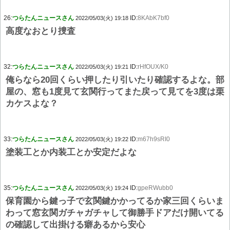
26:
つらたんニュースさん
ID:
8KAbK7bf0
2022/05/03(火) 19:18
高度なおとり捜査
32:
つらたんニュースさん
ID:
rHfOUX/K0
2022/05/03(火) 19:21
俺らなら20回くらい押したり引いたり確認するよな。部
屋の、窓も1度見て玄関行ってまた戻って見てを3度は栗
カケスよな？
33:
つらたんニュースさん
ID:
m67h9sRI0
2022/05/03(火) 19:22
塗装工とか内装工とか安定だよな
35:
つらたんニュースさん
ID:
gpeRWubb0
2022/05/03(火) 19:24
保育園から鍵っ子で玄関鍵かかってるか家三回くらいま
わって窓玄関ガチャガチャして御勝手ドアだけ開いてる
の確認して出掛ける癖あるから安心