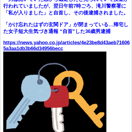
行われていましたが、翌日午前7時ごろ、滝川警察署に
「私が入りました」と自首し、その後逮捕されました。
「かけ忘れたはずの玄関ドア」が閉まっている…帰宅し
た女子短大生気づき通報 “自首”した36歳男逮捕
https://news.yahoo.co.jp/articles/4e23be8d43aeb71606
5a3aa1db3b66d34956becc