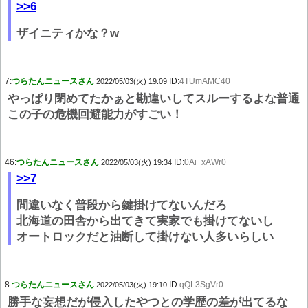
>>6
ザイニティかな？w
7:
つらたんニュースさん
ID:
4TUmAMC40
2022/05/03(火) 19:09
やっぱり閉めてたかぁと勘違いしてスルーするよな普通
この子の危機回避能力がすごい！
46:
つらたんニュースさん
ID:
0Ai+xAWr0
2022/05/03(火) 19:34
>>7
間違いなく普段から鍵掛けてないんだろ
北海道の田舎から出てきて実家でも掛けてないし
オートロックだと油断して掛けない人多いらしい
8:
つらたんニュースさん
ID:
qQL3SgVr0
2022/05/03(火) 19:10
勝手な妄想だが侵入したやつとの学歴の差が出てるな