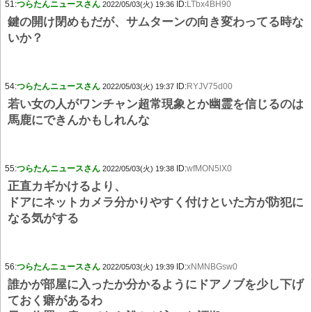
51:
つらたんニュースさん
ID:
LTbx4BH90
2022/05/03(火) 19:36
鍵の開け閉めもだが、サムターンの向き変わってる時な
いか？
54:
つらたんニュースさん
ID:
RYJV75d00
2022/05/03(火) 19:37
若い女の人がワンチャン超常現象とか幽霊を信じるのは
馬鹿にできんかもしれんな
55:
つらたんニュースさん
ID:
wfMON5lX0
2022/05/03(火) 19:38
正直カギかけるより、
ドアにネットカメラ分かりやすく付けといた方が防犯に
なる気がする
56:
つらたんニュースさん
ID:
xNMNBGsw0
2022/05/03(火) 19:39
誰かが部屋に入ったか分かるようにドアノブを少し下げ
ておく癖があるわ