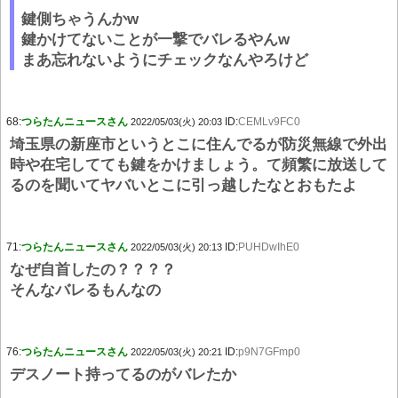
鍵側ちゃうんかw
鍵かけてないことが一撃でバレるやんw
まあ忘れないようにチェックなんやろけど
68:
つらたんニュースさん
ID:
CEMLv9FC0
2022/05/03(火) 20:03
埼玉県の新座市というとこに住んでるが防災無線で外出
時や在宅してても鍵をかけましょう。て頻繁に放送して
るのを聞いてヤバいとこに引っ越したなとおもたよ
71:
つらたんニュースさん
ID:
PUHDwIhE0
2022/05/03(火) 20:13
なぜ自首したの？？？？
そんなバレるもんなの
76:
つらたんニュースさん
ID:
p9N7GFmp0
2022/05/03(火) 20:21
デスノート持ってるのがバレたか