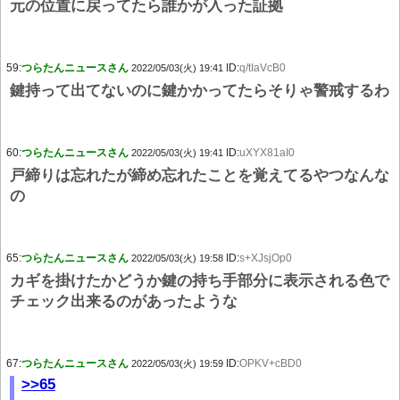
元の位置に戻ってたら誰かが入った証拠
59:
つらたんニュースさん
ID:
q/tIaVcB0
2022/05/03(火) 19:41
鍵持って出てないのに鍵かかってたらそりゃ警戒するわ
60:
つらたんニュースさん
ID:
uXYX81aI0
2022/05/03(火) 19:41
戸締りは忘れたが締め忘れたことを覚えてるやつなんな
の
65:
つらたんニュースさん
ID:
s+XJsjOp0
2022/05/03(火) 19:58
カギを掛けたかどうか鍵の持ち手部分に表示される色で
チェック出来るのがあったような
67:
つらたんニュースさん
ID:
OPKV+cBD0
2022/05/03(火) 19:59
>>65