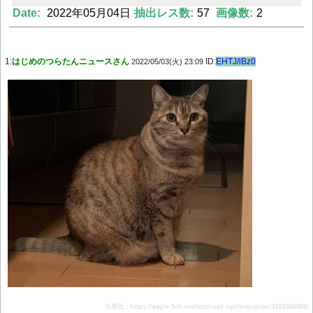
Date:
2022年05月04日
抽出レス数:
57
画像数:
2
Powered by livedoor 相互RSS
1:
はじめのつらたんニュースさん
ID:
EHTJ/iBz0
2022/05/03(火) 23:09
引用元：https://eagle.5ch.net/test/read.cgi/livejupiter/1651586965/