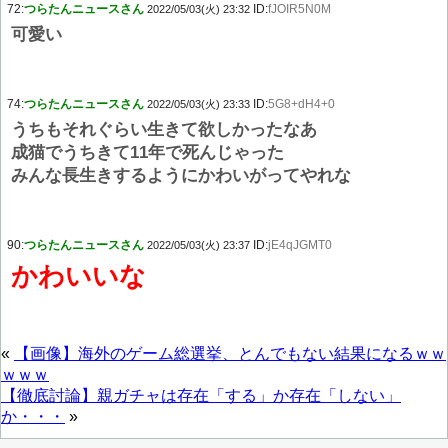
72:
つらたんニュースさん
ID:
fJOIR5N0M
2022/05/03(火) 23:32
可愛い
74:
つらたんニュースさん
ID:
5G8+dH4+0
2022/05/03(火) 23:33
うちもそれぐらい生きて欲しかったなあ
成猫でうちきて11年で死んじゃった
みんな長生きするようにかわいがってやれな
90:
つらたんニュースさん
ID:
jE4qJGMT0
2022/05/03(火) 23:37
かわいいな
«
【画像】海外のゲーム総選挙、とんでもない結果になるｗｗ
ｗｗｗ
【徹底討論】親ガチャは存在「する」か存在「しない」
か・・・
»