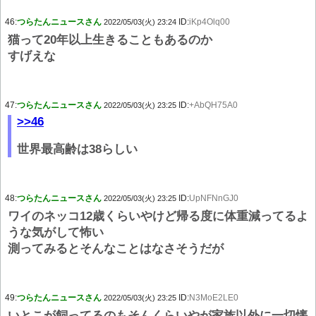
46:
つらたんニュースさん
ID:
iKp4Olq00
2022/05/03(火) 23:24
猫って20年以上生きることもあるのか
すげえな
47:
つらたんニュースさん
ID:
+AbQH75A0
2022/05/03(火) 23:25
>>46
世界最高齢は38らしい
48:
つらたんニュースさん
ID:
UpNFNnGJ0
2022/05/03(火) 23:25
ワイのネッコ12歳くらいやけど帰る度に体重減ってるよ
うな気がして怖い
測ってみるとそんなことはなさそうだが
49:
つらたんニュースさん
ID:
N3MoE2LE0
2022/05/03(火) 23:25
いとこが飼ってるのもそんくらいやが家族以外に一切懐