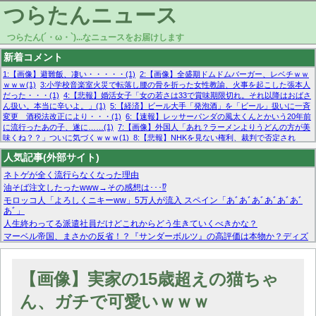
つらたんニュース
つらたん(´・ω・`)...なニュースをお届けします
新着コメント
1:【画像】避難飯、凄い・・・・・(1)
2:【画像】全盛期ドムドムバーガー、レベチｗｗ
ｗｗｗ(1)
3:小学校音楽室火災で転落し腰の骨を折った女性教諭、火事を起こした張本人
だった・・・(1)
4:【悲報】婚活女子「女の若さは33で賞味期限切れ。それ以降はおばさ
ん扱い。本当に辛いよ。」(1)
5:【経済】ビール大手「発泡酒」を「ビール」扱いに一斉
変更 酒税法改正により・・・(1)
6:【速報】レッサーパンダの風太くんとかいう20年前
に流行ったあの子、遂に……(1)
7:【画像】外国人「あれ？ラーメンよりうどんの方が美
味くね？？」ついに気づくｗｗｗ(1)
8:【悲報】NHKを見ない権利、裁判で否定され
る・・・(1)
9:欧州委員長「原発縮小は間違いでした」(1)
10:【悲報】日本企業の人手不
人気記事(外部サイト)
足、限界突破 52%「正社員も足りてません…」(1)
ネトゲが全く流行らなくなった理由
油そば注文したったwww→その感想は･･･⁉
モロッコ人「よろしくニキーww」5万人が流入 スペイン「あﾞあﾞあﾞあﾞあﾞあﾞ
あﾞ」
人生終わってる派遣社員だけどこれからどう生きていくべきかな？
マーベル帝国、まさかの反省！？『サンダーボルツ』の高評価は本物か？ディズ
ニーCEOの「量より質」宣言の裏で渦巻くファンの本音とMCUの未来を徹底考
察！
【モー娘。石田亜佑美】ファーストテイク出演も新規獲得ならず？北川莉央が1
【画像】実家の15歳超えの猫ちゃ
位に
【画像あり】FacebookとかTwitterで拾ったエロ画像貼ってくよ
ん、ガチで可愛いｗｗｗ