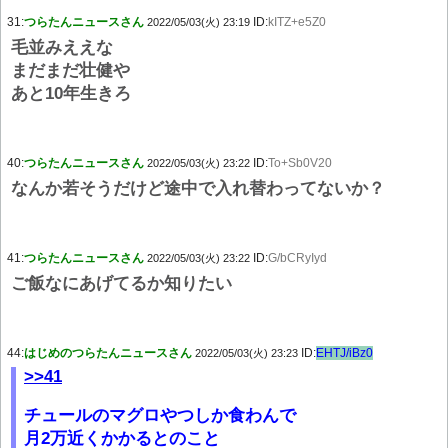
31:
つらたんニュースさん
ID:
kITZ+e5Z0
2022/05/03(火) 23:19
毛並みええな
まだまだ壮健や
あと10年生きろ
40:
つらたんニュースさん
ID:
To+Sb0V20
2022/05/03(火) 23:22
なんか若そうだけど途中で入れ替わってないか？
41:
つらたんニュースさん
ID:
G/bCRyIyd
2022/05/03(火) 23:22
ご飯なにあげてるか知りたい
44:
はじめのつらたんニュースさん
ID:
EHTJ/iBz0
2022/05/03(火) 23:23
>>41
チュールのマグロやつしか食わんで
月2万近くかかるとのこと