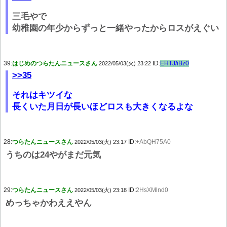
三毛やで
幼稚園の年少からずっと一緒やったからロスがえぐい
39:
はじめのつらたんニュースさん
ID:
EHTJ/iBz0
2022/05/03(火) 23:22
>>35
それはキツイな
長くいた月日が長いほどロスも大きくなるよな
28:
つらたんニュースさん
ID:
+AbQH75A0
2022/05/03(火) 23:17
うちのは24やがまだ元気
29:
つらたんニュースさん
ID:
2HsXMlnd0
2022/05/03(火) 23:18
めっちゃかわええやん