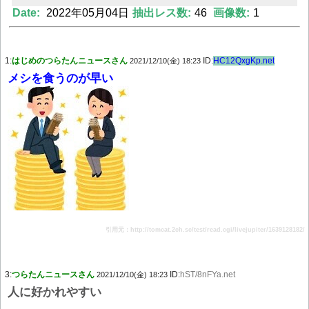
Date:
2022年05月04日
抽出レス数:
46
画像数:
1
1:
はじめのつらたんニュースさん
ID:
HC12QxgKp.net
2021/12/10(金) 18:23
Powered by livedoor 相互RSS
メシを食うのが早い
引用元：http://tomcat.2ch.sc/test/read.cgi/livejupiter/1639128182/
3:
つらたんニュースさん
ID:
hST/8nFYa.net
2021/12/10(金) 18:23
人に好かれやすい