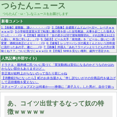
つらたんニュース
つらたん(´・ω・`)...なニュースをお届けします
新着コメント
1:【画像】避難飯、凄い・・・・・(1)
2:【画像】全盛期ドムドムバーガー、レベチｗｗ
ｗｗｗ(1)
3:小学校音楽室火災で転落し腰の骨を折った女性教諭、火事を起こした張本人
だった・・・(1)
4:【悲報】婚活女子「女の若さは33で賞味期限切れ。それ以降はおばさ
ん扱い。本当に辛いよ。」(1)
5:【経済】ビール大手「発泡酒」を「ビール」扱いに一斉
変更 酒税法改正により・・・(1)
6:【速報】レッサーパンダの風太くんとかいう20年前
に流行ったあの子、遂に……(1)
7:【画像】外国人「あれ？ラーメンよりうどんの方が美
味くね？？」ついに気づくｗｗｗ(1)
8:【悲報】NHKを見ない権利、裁判で否定され
る・・・(1)
9:欧州委員長「原発縮小は間違いでした」(1)
10:【悲報】日本企業の人手不
人気記事(外部サイト)
足、限界突破 52%「正社員も足りてません…」(1)
ドラクエ・堀井雄二氏ついに気づく「実況動画は宣伝になるのかどうなのかはわ
からない部分もありますけど」
非正規が給料上がらないのって当たり前じゃね
【消費税1%になったら】町のお弁当屋さん「申し訳ないがその分商品代を値上げ
して店頭価格を変えない」
スティーブ・ジョブズとは何者か——禅僧に「弟子入り」した男が、自分で創っ
た会社から追放され、逆襲のように世界を変えるまで
マーベル帝国、まさかの反省！？『サンダーボルツ』の高評価は本物か？ディズ
ニーCEOの「量より質」宣言の裏で渦巻くファンの本音とMCUの未来を徹底考
あ、コイツ出世するなって奴の特
察！
【モー娘。石田亜佑美】ファーストテイク出演も新規獲得ならず？北川莉央が1
徴ｗｗｗｗｗ
位に
【画像あり】FacebookとかTwitterで拾ったエロ画像貼ってくよ