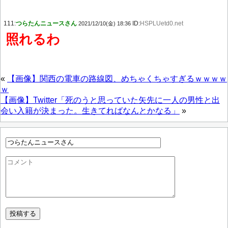
111:
つらたんニュースさん
ID:
HSPLUetd0.net
2021/12/10(金) 18:36
照れるわ
«
【画像】関西の電車の路線図、めちゃくちゃすぎるｗｗｗｗ
ｗ
【画像】Twitter「死のうと思っていた矢先に一人の男性と出
会い入籍が決まった。生きてればなんとかなる」
»