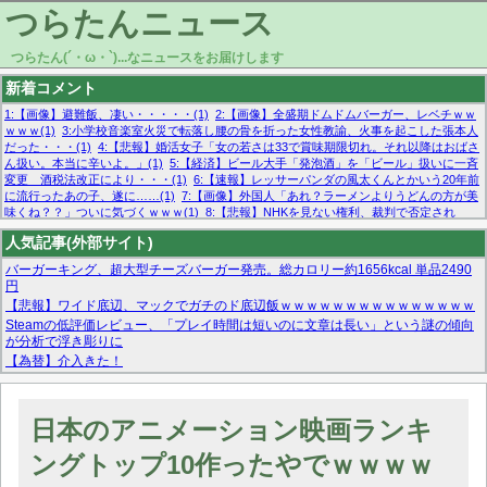
つらたんニュース
つらたん(´・ω・`)...なニュースをお届けします
新着コメント
1:【画像】避難飯、凄い・・・・・(1)
2:【画像】全盛期ドムドムバーガー、レベチｗｗ
ｗｗｗ(1)
3:小学校音楽室火災で転落し腰の骨を折った女性教諭、火事を起こした張本人
だった・・・(1)
4:【悲報】婚活女子「女の若さは33で賞味期限切れ。それ以降はおばさ
ん扱い。本当に辛いよ。」(1)
5:【経済】ビール大手「発泡酒」を「ビール」扱いに一斉
変更 酒税法改正により・・・(1)
6:【速報】レッサーパンダの風太くんとかいう20年前
に流行ったあの子、遂に……(1)
7:【画像】外国人「あれ？ラーメンよりうどんの方が美
味くね？？」ついに気づくｗｗｗ(1)
8:【悲報】NHKを見ない権利、裁判で否定され
る・・・(1)
9:欧州委員長「原発縮小は間違いでした」(1)
10:【悲報】日本企業の人手不
人気記事(外部サイト)
足、限界突破 52%「正社員も足りてません…」(1)
バーガーキング、超大型チーズバーガー発売。総カロリー約1656kcal 単品2490
円
【悲報】ワイド底辺、マックでガチのド底辺飯ｗｗｗｗｗｗｗｗｗｗｗｗｗｗｗ
Steamの低評価レビュー、「プレイ時間は短いのに文章は長い」という謎の傾向
が分析で浮き彫りに
【為替】介入きた！
マーベル帝国、まさかの反省！？『サンダーボルツ』の高評価は本物か？ディズ
ニーCEOの「量より質」宣言の裏で渦巻くファンの本音とMCUの未来を徹底考
察！
日本のアニメーション映画ランキ
【モー娘。石田亜佑美】ファーストテイク出演も新規獲得ならず？北川莉央が1
位に
ングトップ10作ったやでｗｗｗｗ
【画像あり】FacebookとかTwitterで拾ったエロ画像貼ってくよ