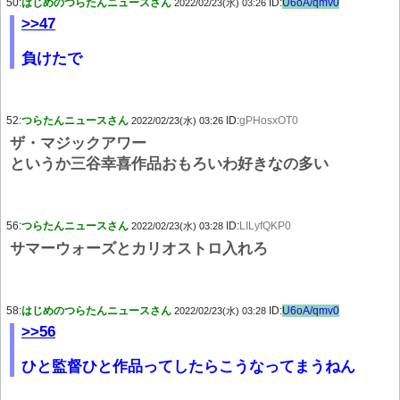
50:
はじめのつらたんニュースさん
ID:
U6oA/qmv0
2022/02/23(水) 03:26
>>47
負けたで
52:
つらたんニュースさん
ID:
gPHosxOT0
2022/02/23(水) 03:26
ザ・マジックアワー
というか三谷幸喜作品おもろいわ好きなの多い
56:
つらたんニュースさん
ID:
LILyfQKP0
2022/02/23(水) 03:28
サマーウォーズとカリオストロ入れろ
58:
はじめのつらたんニュースさん
ID:
U6oA/qmv0
2022/02/23(水) 03:28
>>56
ひと監督ひと作品ってしたらこうなってまうねん