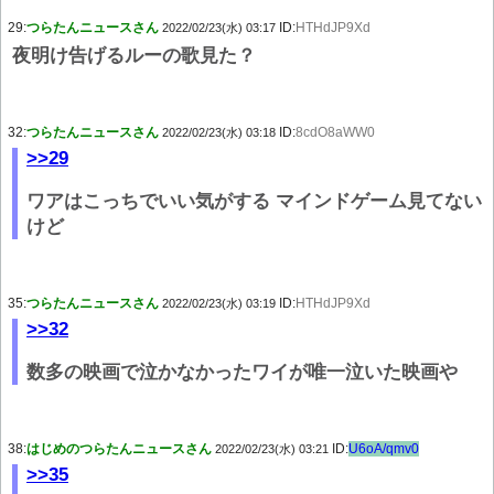
29:
つらたんニュースさん
ID:
HTHdJP9Xd
2022/02/23(水) 03:17
夜明け告げるルーの歌見た？
32:
つらたんニュースさん
ID:
8cdO8aWW0
2022/02/23(水) 03:18
>>29
ワアはこっちでいい気がする マインドゲーム見てない
けど
35:
つらたんニュースさん
ID:
HTHdJP9Xd
2022/02/23(水) 03:19
>>32
数多の映画で泣かなかったワイが唯一泣いた映画や
38:
はじめのつらたんニュースさん
ID:
U6oA/qmv0
2022/02/23(水) 03:21
>>35