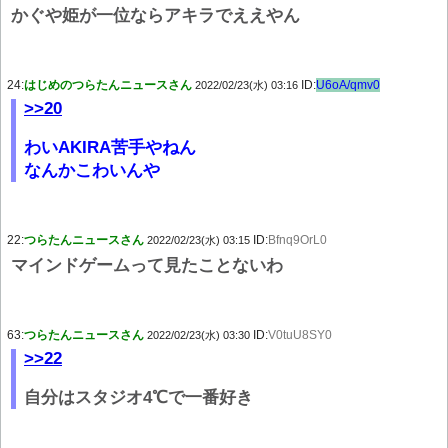
かぐや姫が一位ならアキラでええやん
24:
はじめのつらたんニュースさん
ID:
U6oA/qmv0
2022/02/23(水) 03:16
>>20
わいAKIRA苦手やねん
なんかこわいんや
22:
つらたんニュースさん
ID:
Bfnq9OrL0
2022/02/23(水) 03:15
マインドゲームって見たことないわ
63:
つらたんニュースさん
ID:
V0tuU8SY0
2022/02/23(水) 03:30
>>22
自分はスタジオ4℃で一番好き