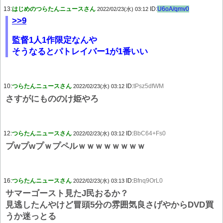
13:
はじめのつらたんニュースさん
ID:
U6oA/qmv0
2022/02/23(水) 03:12
>>9
監督1人1作限定なんや
そうなるとパトレイバー1が1番いい
10:
つらたんニュースさん
ID:
tPsz5dfWM
2022/02/23(水) 03:12
さすがにもののけ姫やろ
12:
つらたんニュースさん
ID:
BbC64+Fs0
2022/02/23(水) 03:12
プwプwプｗプペルｗｗｗｗｗｗｗｗ
16:
つらたんニュースさん
ID:
Bfnq9OrL0
2022/02/23(水) 03:13
サマーゴースト見たJ民おるか？
見逃したんやけど冒頭5分の雰囲気良さげやからDVD買
うか迷っとる