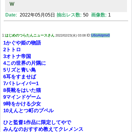
ｗ
Date:
2022年05月05日
抽出レス数:
50
画像数:
1
Powered by livedoor 相互RSS
1:
はじめのつらたんニュースさん
ID:
U6oA/qmv0
2022/02/23(水) 03:08
1かぐや姫の物語
2トトロ
3オトナ帝国
4この世界の片隅に
5リズと青い鳥
6耳をすませば
7パトレイバー1
8長靴をはいた猫
9マインドゲーム
9時をかける少女
10えんとつ町のプペル
ひと監督1作品に限定してやで
みんなのおすすめ教えてクレメンス