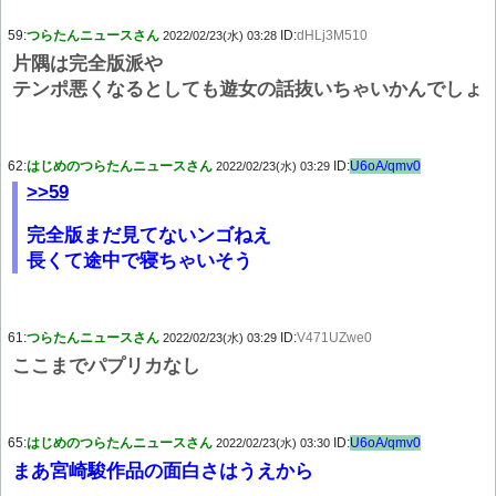
59:
つらたんニュースさん
ID:
dHLj3M510
2022/02/23(水) 03:28
片隅は完全版派や
テンポ悪くなるとしても遊女の話抜いちゃいかんでしょ
62:
はじめのつらたんニュースさん
ID:
U6oA/qmv0
2022/02/23(水) 03:29
>>59
完全版まだ見てないンゴねえ
長くて途中で寝ちゃいそう
61:
つらたんニュースさん
ID:
V471UZwe0
2022/02/23(水) 03:29
ここまでパプリカなし
65:
はじめのつらたんニュースさん
ID:
U6oA/qmv0
2022/02/23(水) 03:30
まあ宮崎駿作品の面白さはうえから