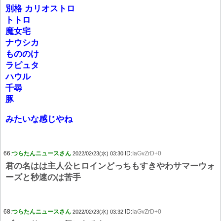
別格 カリオストロ
トトロ
魔女宅
ナウシカ
もののけ
ラピュタ
ハウル
千尋
豚
みたいな感じやね
66:
つらたんニュースさん
ID:
IaGvZrD+0
2022/02/23(水) 03:30
君の名はは主人公ヒロインどっちもすきやわサマーウォ
ーズと秒速のは苦手
68:
つらたんニュースさん
ID:
IaGvZrD+0
2022/02/23(水) 03:32