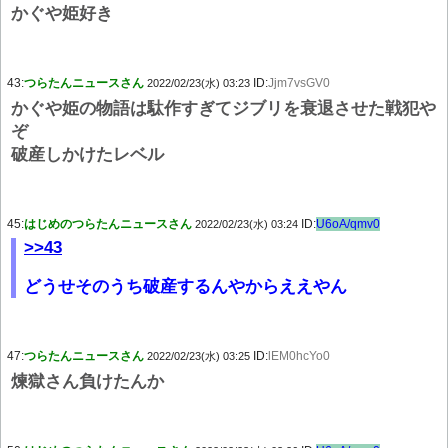
かぐや姫好き
43:
つらたんニュースさん
ID:
Jjm7vsGV0
2022/02/23(水) 03:23
かぐや姫の物語は駄作すぎてジブリを衰退させた戦犯や
ぞ
破産しかけたレベル
45:
はじめのつらたんニュースさん
ID:
U6oA/qmv0
2022/02/23(水) 03:24
>>43
どうせそのうち破産するんやからええやん
47:
つらたんニュースさん
ID:
lEM0hcYo0
2022/02/23(水) 03:25
煉獄さん負けたんか