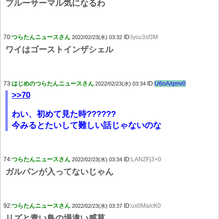
ブルーサーマル気になるわ
70:
つらたんニュースさん
ID:
lycu3sf3M
2022/02/23(水) 03:32
ワイはゴーストインザシェル
73:
はじめのつらたんニュースさん
ID:
U6oA/qmv0
2022/02/23(水) 03:34
>>70
わい、初めて見た時??????
今みるとたいして難しい話じゃないのな
74:
つらたんニュースさん
ID:
LANZFj3+0
2022/02/23(水) 03:34
ガルパンが入ってないじゃん
92:
つらたんニュースさん
ID:
ux0Ma/cK0
2022/02/23(水) 03:37
リズと青い鳥の場違い感草