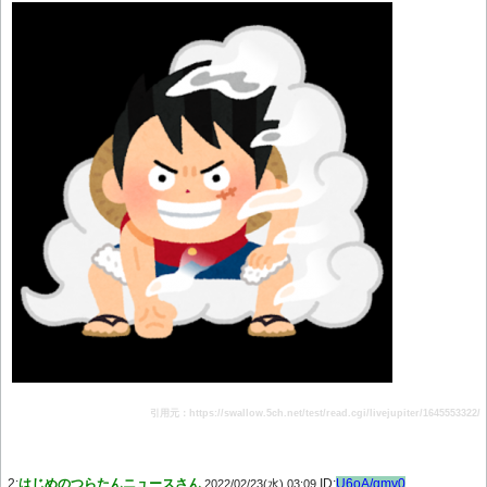
引用元：https://swallow.5ch.net/test/read.cgi/livejupiter/1645553322/
2:
はじめのつらたんニュースさん
ID:
U6oA/qmv0
2022/02/23(水) 03:09