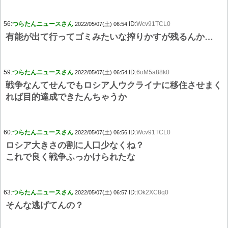
56:
つらたんニュースさん
ID:
Wcv91TCL0
2022/05/07(土) 06:54
有能が出て行ってゴミみたいな搾りかすが残るんか…
59:
つらたんニュースさん
ID:
6oM5a88k0
2022/05/07(土) 06:54
戦争なんてせんでもロシア人ウクライナに移住させまく
れば目的達成できたんちゃうか
60:
つらたんニュースさん
ID:
Wcv91TCL0
2022/05/07(土) 06:56
ロシア大きさの割に人口少なくね？
これで良く戦争ふっかけられたな
63:
つらたんニュースさん
ID:
tOk2XC8q0
2022/05/07(土) 06:57
そんな逃げてんの？