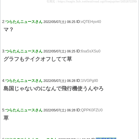
引用元：https://eagle.5ch.net/test/read.cgi/livejupiter/1651872295/
2:
つらたんニュースさん
ID:
vQTEHyv40
2022/05/07(土) 06:25
マ？
3:
つらたんニュースさん
ID:
6sa5sXSu0
2022/05/07(土) 06:25
グラフもテイクオフしてて草
4:
つらたんニュースさん
ID:
1lVGPglI0
2022/05/07(土) 06:28
島国じゃないのになんで飛行機使うんやろ
5:
つらたんニュースさん
ID:
QPPK0FZU0
2022/05/07(土) 06:28
草