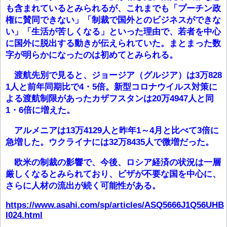
も含まれているとみられるが、これまでも「プーチン政
権に賛同できない」「制裁で国外とのビジネスができな
い」「生活が苦しくなる」といった理由で、若者を中心
に国外に脱出する動きが伝えられていた。まとまった数
字が明らかになったのは初めてとみられる。
渡航先別で見ると、ジョージア（グルジア）は3万828
1人と前年同期比で4・5倍。新型コロナウイルス対策に
よる渡航制限があったカザフスタンは20万4947人と同
1・6倍に増えた。
アルメニアは13万4129人と昨年1～4月と比べて3倍に
急増した。ウクライナには32万8435人で微増だった。
欧米の制裁の影響で、今後、ロシア経済の状況は一層
厳しくなるとみられており、ビザが不要な国を中心に、
さらに人材の流出が続く可能性がある。
https://www.asahi.com/sp/articles/ASQ5666J1Q56UHB
I024.html