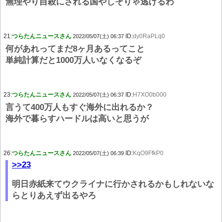
無理やり自殺にされる国やしそりゃ逃げるわ
21:
つらたんニュースさん
ID:
dy0RaPLq0
2022/05/07(土) 06:37
何があれってまだ8ヶ月あるってこと
単純計算だと1000万人いなくなるぞ
23:
つらたんニュースさん
ID:
H7XO0b000
2022/05/07(土) 06:37
言うて400万人もすぐ海外に出れるか？
海外で暮らすハードルは高いと思うが
26:
つらたんニュースさん
ID:
KqO9FfkP0
2022/05/07(土) 06:39
>>23
明日赤紙来てウクライナに行かされるかもしれないな
らとりあえず出るやろ