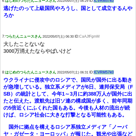
6:
はじめのつらたんニュースさん
ID:
lCVRM57k0
2022/05/07(土) 06:29
逃げたのって上級国民やろうし、国として成立するんや
ろか
7:
つらたんニュースさん
ID:
CaAJfFgmM
2022/05/07(土) 06:30
大したことないな
3000万消えたならやばいけど
8:
はじめのつらたんニュースさん
ID:
lCVRM57k0
2022/05/07(土) 06:31
ウクライナに侵攻中のロシアで、国民が国外に出る動き
が急増している。独立系メディアが6日、連邦保安局（F
SB）の統計として、今年1～3月に約388万人が国外に出
たと伝えた。渡航先は旧ソ連の構成国が多く、前年同期
の5倍近くにふくれた国もある。今後も人材の流出が続
けば、ロシア社会に大きな打撃となる可能性もある。
国外に拠点を構えるロシア系独立メディア「ノーバ
ヤ・ガゼータ・ヨーロッパ」が報じた。観光や出張など