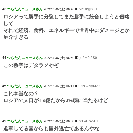
42:
つらたんニュースさん
ID:
khUbglYjH
2022/05/07(土) 06:46
ロシアって勝手に分裂してまた勝手に統合しようと侵略
して
それで経済、食料、エネルギーで世界中にダメージとか
厄介すぎる
44:
つらたんニュースさん
ID:
ju3M9t3S0
2022/05/07(土) 06:46
この数字はデタラメやぞ
45:
つらたんニュースさん
ID:
0PGvNyMv0
2022/05/07(土) 06:47
これ本当なの？
ロシアの人口が1.4億だから3%弱に当たるけど
49:
つらたんニュースさん
ID:
YF4DpWPI0
2022/05/07(土) 06:50
進軍してる国からも国外逃亡てあるんやな