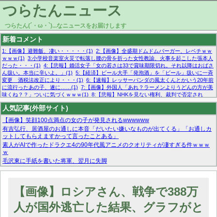
つらたんニュース
つらたん(´・ω・`)...なニュースをお届けします
新着コメント
1:【画像】避難飯、凄い・・・・・(1)
2:【画像】全盛期ドムドムバーガー、レベチｗｗ
ｗｗｗ(1)
3:小学校音楽室火災で転落し腰の骨を折った女性教諭、火事を起こした張本人
だった・・・(1)
4:【悲報】婚活女子「女の若さは33で賞味期限切れ。それ以降はおばさ
ん扱い。本当に辛いよ。」(1)
5:【経済】ビール大手「発泡酒」を「ビール」扱いに一斉
変更 酒税法改正により・・・(1)
6:【速報】レッサーパンダの風太くんとかいう20年前
に流行ったあの子、遂に……(1)
7:【画像】外国人「あれ？ラーメンよりうどんの方が美
味くね？？」ついに気づくｗｗｗ(1)
8:【悲報】NHKを見ない権利、裁判で否定され
る・・・(1)
9:欧州委員長「原発縮小は間違いでした」(1)
10:【悲報】日本企業の人手不
人気記事(外部サイト)
足、限界突破 52%「正社員も足りてません…」(1)
【画像】笑顔100点満点の女の子が発見されるwwwwww
有吉弘行、居酒屋のお通しに本音「だいたい嫌いなものが出てくる」「お通しカ
ットしてもらえますかって言ったことある」
素人がAIで作ったドラクエ4の90年代風アニメのクオリティが凄すぎる件ｗｗｗ
ｗ
毛沢東に手紙を書いた将軍、翌月に失脚
マーベル帝国、まさかの反省！？『サンダーボルツ』の高評価は本物か？ディズ
ニーCEOの「量より質」宣言の裏で渦巻くファンの本音とMCUの未来を徹底考
察！
【画像】ロシアさん、戦争で388万
【モー娘。石田亜佑美】ファーストテイク出演も新規獲得ならず？北川莉央が1
位に
人が国外逃亡した結果、グラフがと
【画像あり】FacebookとかTwitterで拾ったエロ画像貼ってくよ