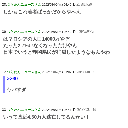
28:
つらたんニュースさん
ID:
ZuSILfwj0
2022/05/07(土) 06:40
しかもこれ若者ばっかだからやべえ
30:
つらたんニュースさん
ID:
gGiWxRXyr
2022/05/07(土) 06:40
は？ロシアの人口14000万やぞ
たった2.7%いなくなっただけやん
日本でいうと静岡県民が消滅したようなもんやわ
72:
つらたんニュースさん
ID:
ykBKwirR0
2022/05/07(土) 07:02
>>30
ヤバすぎ
33:
つらたんニュースさん
ID:
GCxXXUc4d
2022/05/07(土) 06:41
いうて直近4,50万人逃亡してるんかい！