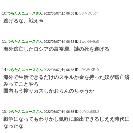
10:
つらたんニュースさん
ID:
80iMD65qr
2022/05/07(土) 06:33
逃げるな、戦え👊
11:
つらたんニュースさん
ID:
1wqR4y6a0
2022/05/07(土) 06:33
海外逃亡したロシアの富裕層、謎の死を遂げる
14:
つらたんニュースさん
ID:
p/MWxXRr0
2022/05/07(土) 06:35
海外で生活できるだけのスキルか金を持った奴が逃亡済
みってことやろ
国内もう搾りカスしかおらんのちゃうか
15:
つらたんニュースさん
ID:
6oM5a88k0
2022/05/07(土) 06:35
戦争になってもわりかし気軽に脱出できるしええ時代に
なったな