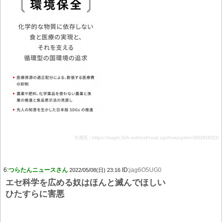
引用元：https://eagle.5ch.net/test/read.cgi/livejupiter/1652019221/
6:
つらたんニュースさん
ID:
jag6O5UG0
2022/05/08(日) 23:16
エセ科学を広める奴はほんと滅んでほしい
ひたすらに害悪