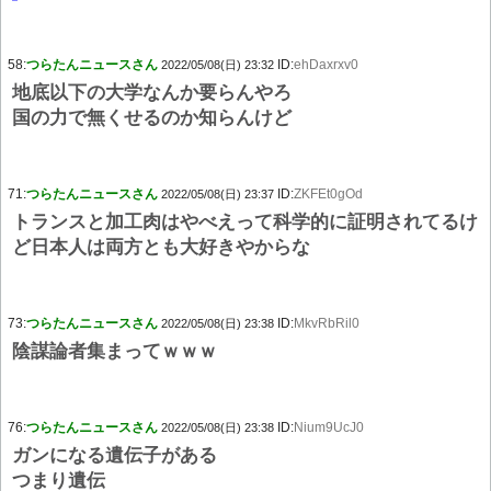
58:
つらたんニュースさん
ID:
ehDaxrxv0
2022/05/08(日) 23:32
地底以下の大学なんか要らんやろ
国の力で無くせるのか知らんけど
71:
つらたんニュースさん
ID:
ZKFEt0gOd
2022/05/08(日) 23:37
トランスと加工肉はやべえって科学的に証明されてるけ
ど日本人は両方とも大好きやからな
73:
つらたんニュースさん
ID:
MkvRbRil0
2022/05/08(日) 23:38
陰謀論者集まってｗｗｗ
76:
つらたんニュースさん
ID:
Nium9UcJ0
2022/05/08(日) 23:38
ガンになる遺伝子がある
つまり遺伝