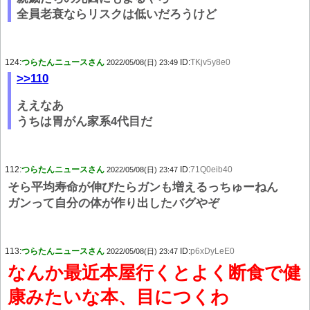
全員老衰ならリスクは低いだろうけど
124:
つらたんニュースさん
ID:
TKjv5y8e0
2022/05/08(日) 23:49
>>110
ええなあ
うちは胃がん家系4代目だ
112:
つらたんニュースさん
ID:
71Q0eib40
2022/05/08(日) 23:47
そら平均寿命が伸びたらガンも増えるっちゅーねん
ガンって自分の体が作り出したバグやぞ
113:
つらたんニュースさん
ID:
p6xDyLeE0
2022/05/08(日) 23:47
なんか最近本屋行くとよく断食で健
康みたいな本、目につくわ