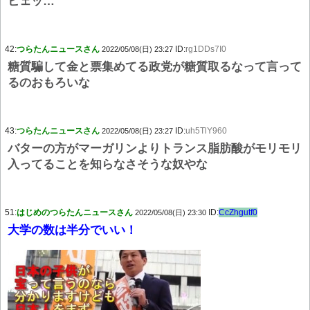
ヒェッ…
42:
つらたんニュースさん
ID:
rg1DDs7I0
2022/05/08(日) 23:27
糖質騙して金と票集めてる政党が糖質取るなって言って
るのおもろいな
43:
つらたんニュースさん
ID:
uh5TlY960
2022/05/08(日) 23:27
バターの方がマーガリンよりトランス脂肪酸がモリモリ
入ってることを知らなさそうな奴やな
51:
はじめのつらたんニュースさん
ID:
CcZhgutf0
2022/05/08(日) 23:30
大学の数は半分でいい！