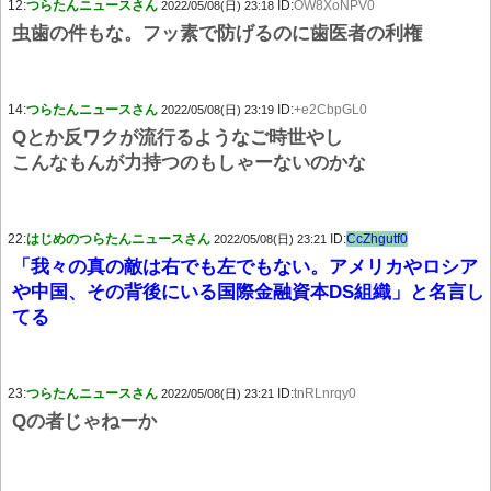
12:
つらたんニュースさん
ID:
OW8XoNPV0
2022/05/08(日) 23:18
虫歯の件もな。フッ素で防げるのに歯医者の利権
14:
つらたんニュースさん
ID:
+e2CbpGL0
2022/05/08(日) 23:19
Qとか反ワクが流行るようなご時世やし
こんなもんが力持つのもしゃーないのかな
22:
はじめのつらたんニュースさん
ID:
CcZhgutf0
2022/05/08(日) 23:21
「我々の真の敵は右でも左でもない。アメリカやロシア
や中国、その背後にいる国際金融資本DS組織」と名言し
てる
23:
つらたんニュースさん
ID:
tnRLnrqy0
2022/05/08(日) 23:21
Qの者じゃねーか