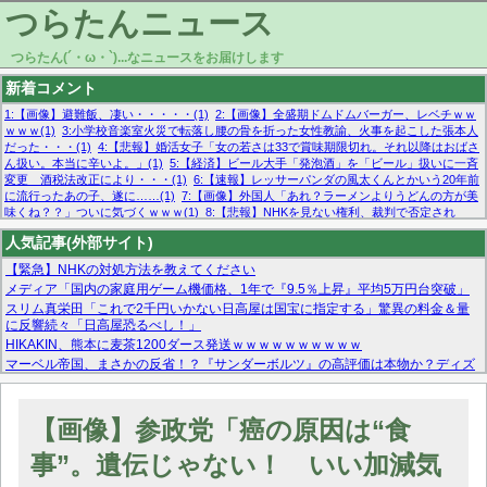
つらたんニュース
つらたん(´・ω・`)...なニュースをお届けします
新着コメント
1:【画像】避難飯、凄い・・・・・(1)
2:【画像】全盛期ドムドムバーガー、レベチｗｗ
ｗｗｗ(1)
3:小学校音楽室火災で転落し腰の骨を折った女性教諭、火事を起こした張本人
だった・・・(1)
4:【悲報】婚活女子「女の若さは33で賞味期限切れ。それ以降はおばさ
ん扱い。本当に辛いよ。」(1)
5:【経済】ビール大手「発泡酒」を「ビール」扱いに一斉
変更 酒税法改正により・・・(1)
6:【速報】レッサーパンダの風太くんとかいう20年前
に流行ったあの子、遂に……(1)
7:【画像】外国人「あれ？ラーメンよりうどんの方が美
味くね？？」ついに気づくｗｗｗ(1)
8:【悲報】NHKを見ない権利、裁判で否定され
る・・・(1)
9:欧州委員長「原発縮小は間違いでした」(1)
10:【悲報】日本企業の人手不
人気記事(外部サイト)
足、限界突破 52%「正社員も足りてません…」(1)
【緊急】NHKの対処方法を教えてください
メディア「国内の家庭用ゲーム機価格、1年で『9.5％上昇』平均5万円台突破」
スリム真栄田「これで2千円いかない日高屋は国宝に指定する」驚異の料金＆量
に反響続々「日高屋恐るべし！」
HIKAKIN、熊本に麦茶1200ダース発送ｗｗｗｗｗｗｗｗｗｗ
マーベル帝国、まさかの反省！？『サンダーボルツ』の高評価は本物か？ディズ
ニーCEOの「量より質」宣言の裏で渦巻くファンの本音とMCUの未来を徹底考
察！
【モー娘。石田亜佑美】ファーストテイク出演も新規獲得ならず？北川莉央が1
【画像】参政党「癌の原因は“食
位に
【画像あり】FacebookとかTwitterで拾ったエロ画像貼ってくよ
事”。遺伝じゃない！ いい加減気