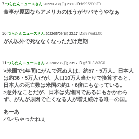
7:
つらたんニュースさん
ID:
h99S9YsZ0
2022/05/08(日) 23:16
食事が原因ならアメリカのほうがヤバそうやなぁ
10:
つらたんニュースさん
ID:
d9Y/mkL00
2022/05/08(日) 23:17
がん以外で死ななくなっただけ定期
11:
つらたんニュースさん
ID:
g5RL3W3G0
2022/05/08(日) 23:17
>米国で1年間にがんで死ぬ人は、約57・5万人。日本人
は約36・5万人だが、人口10万人当たりで換算すると、
日本人の死亡数は米国の約1・6倍にもなっている。
>意外なことだが、日本は先進国であるにもかかわら
ず、がんが原因で亡くなる人が増え続ける唯一の国。
あーあ
バレちゃったねぇ