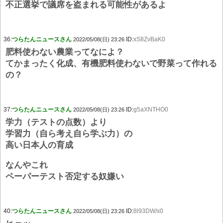
不正選挙で議席を盗まれる可能性があるよ
36:
つらたんニュースさん
ID:
xS8ZvBaK0
2022/05/08(日) 23:26
肥料使わない農業ってなによ？
てかまったく化成、有機肥料使わないで野菜って作れる
の？
37:
つらたんニュースさん
ID:
g5aXNTHO0
2022/05/08(日) 23:26
学力（テストの点数）より
学習力（自ら考え自ら学ぶ力）の
高い日本人の育成
なんやこれ
ペーパーテスト否定する奴嫌い
40:
つらたんニュースさん
ID:
8l93DW/x0
2022/05/08(日) 23:26