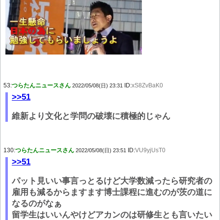
53:
つらたんニュースさん
ID:
xS8ZvBaK0
2022/05/08(日) 23:31
>>51
維新より文化と学問の破壊に積極的じゃん
130:
つらたんニュースさん
ID:
VU9yjUsT0
2022/05/08(日) 23:51
>>51
パット見いい事言っとるけど大学数減ったら研究者の
雇用も減るからますます博士課程に進むのが茨の道に
なるのがなぁ
留学生はいいんやけどアカンのは研修生とも言いたい