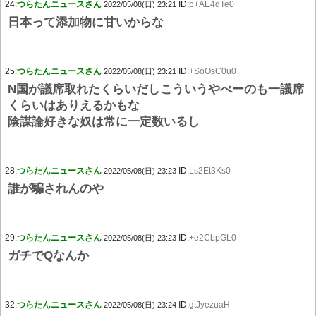
24:
つらたんニュースさん
ID:
p+AE4dTe0
2022/05/08(日) 23:21
日本って添加物に甘いからな
25:
つらたんニュースさん
ID:
+SoOsC0u0
2022/05/08(日) 23:21
N国が議席取れたくらいだしこういうやべーのも一議席
くらいはありえるかもな
陰謀論好きな奴は常に一定数いるし
28:
つらたんニュースさん
ID:
Ls2Et3Ks0
2022/05/08(日) 23:23
誰が騙されんのや
29:
つらたんニュースさん
ID:
+e2CbpGL0
2022/05/08(日) 23:23
ガチでQなんか
32:
つらたんニュースさん
ID:
gtJyezuaH
2022/05/08(日) 23:24