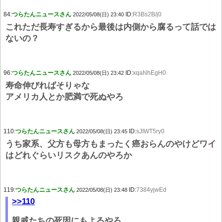
84:
つらたんニュースさん
ID:
R3Bs2B/j0
2022/05/08(日) 23:40
これただ長寿すぎるから最後は内側から腐るって話では
ないの？
96:
つらたんニュースさん
ID:
xqaNhEgH0
2022/05/08(日) 23:42
寿命伸びればそりゃな
アメリカ人とか肥満で死ぬやろ
110:
つらたんニュースさん
ID:
sJIWT5ry0
2022/05/08(日) 23:45
うち家系、父方も母方もまったく癌おらんのやけどワイ
はどれぐらいリスクあんのやろか
119:
つらたんニュースさん
ID:
7384yjwEd
2022/05/08(日) 23:48
>>110
親戚たちの死因にもよるやろ