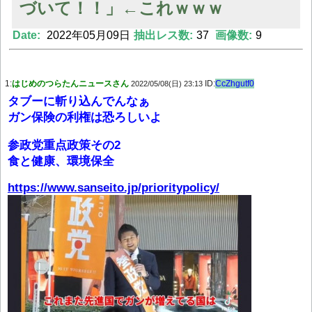
づいて！！」←これｗｗｗ
Date:
2022年05月09日
抽出レス数:
37
画像数:
9
Powered by livedoor 相互RSS
1:
はじめのつらたんニュースさん
ID:
CcZhgutf0
2022/05/08(日) 23:13
タブーに斬り込んでんなぁ
ガン保険の利権は恐ろしいよ
参政党重点政策その2
食と健康、環境保全
https://www.sanseito.jp/prioritypolicy/