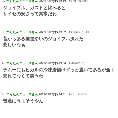
37:
つらたんニュースさん
ID:
YNCNXDtG0
2022/05/12(木) 13:49
ジョイフル、ガストと比べると
サイゼの安さって異常だわ
38:
つらたんニュースさん
ID:
4ZdwYPFD0
2022/05/12(木) 13:52
昔からある国道沿いのジョイフル潰れた
悲しいなぁ
40:
つらたんニュースさん
ID:
i4dodrLn0
2022/05/12(木) 13:54
ラムーにもヒカルの冷凍唐揚げずっと置いてあるが全く
売れてなくて笑うわ
45:
つらたんニュースさん
ID:
Xhu5Rxxv0
2022/05/12(木) 14:01
普通にうまそうやん