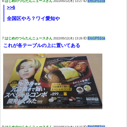
8:
はじめのつらたんニュースさん
ID:
Ero1PS1ca
2022/05/12(木) 13:27
>>6
全国区やろ？ワイ愛知や
7:
はじめのつらたんニュースさん
ID:
Ero1PS1ca
2022/05/12(木) 13:26
これが各テーブルの上に置いてある