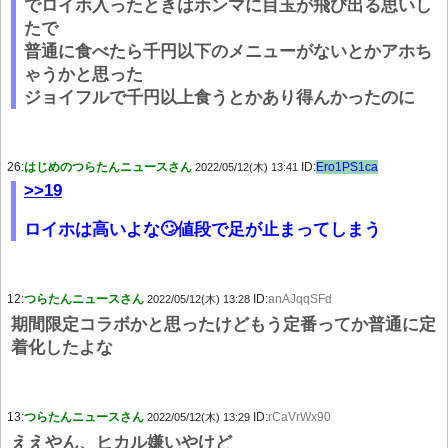
でロイホ入ったときはホンマに目玉が飛び出る思いし
たで
普通に食べたら千円以下のメニューがないとかアホち
ゃうかと思った
ジョイフルで千円以上食うとかあり得んかったのに
26:
はじめのつらたんニュースさん
ID:
Ero1PS1ca
2022/05/12(木) 13:41
>>19
ロイホは高いよな🙄値段で足が止まってしまう
12:
つらたんニュースさん
ID:
anAJqqSFd
2022/05/12(木) 13:28
期間限定コラボかと思ったけどもう定番ってか普通に定
着化したよな
13:
つらたんニュースさん
ID:
rCaVrWx90
2022/05/12(木) 13:29
ええやん、ヒカル嫌いやけど