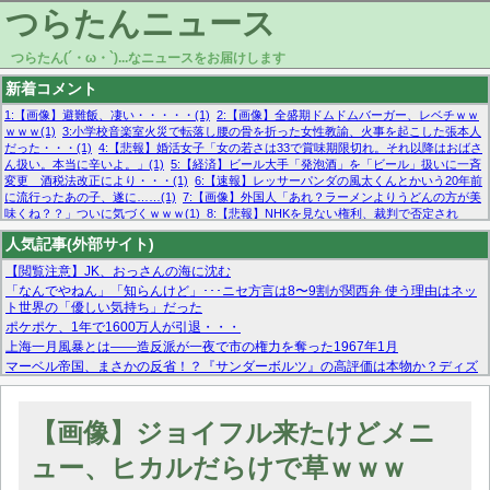
つらたんニュース
つらたん(´・ω・`)...なニュースをお届けします
新着コメント
1:【画像】避難飯、凄い・・・・・(1)
2:【画像】全盛期ドムドムバーガー、レベチｗｗ
ｗｗｗ(1)
3:小学校音楽室火災で転落し腰の骨を折った女性教諭、火事を起こした張本人
だった・・・(1)
4:【悲報】婚活女子「女の若さは33で賞味期限切れ。それ以降はおばさ
ん扱い。本当に辛いよ。」(1)
5:【経済】ビール大手「発泡酒」を「ビール」扱いに一斉
変更 酒税法改正により・・・(1)
6:【速報】レッサーパンダの風太くんとかいう20年前
に流行ったあの子、遂に……(1)
7:【画像】外国人「あれ？ラーメンよりうどんの方が美
味くね？？」ついに気づくｗｗｗ(1)
8:【悲報】NHKを見ない権利、裁判で否定され
る・・・(1)
9:欧州委員長「原発縮小は間違いでした」(1)
10:【悲報】日本企業の人手不
人気記事(外部サイト)
足、限界突破 52%「正社員も足りてません…」(1)
【閲覧注意】JK、おっさんの海に沈む
「なんでやねん」「知らんけど」･･･ニセ方言は8〜9割が関西弁 使う理由はネッ
ト世界の「優しい気持ち」だった
ポケポケ、1年で1600万人が引退・・・
上海一月風暴とは——造反派が一夜で市の権力を奪った1967年1月
マーベル帝国、まさかの反省！？『サンダーボルツ』の高評価は本物か？ディズ
ニーCEOの「量より質」宣言の裏で渦巻くファンの本音とMCUの未来を徹底考
察！
【モー娘。石田亜佑美】ファーストテイク出演も新規獲得ならず？北川莉央が1
【画像】ジョイフル来たけどメニ
位に
【画像あり】FacebookとかTwitterで拾ったエロ画像貼ってくよ
ュー、ヒカルだらけで草ｗｗｗ