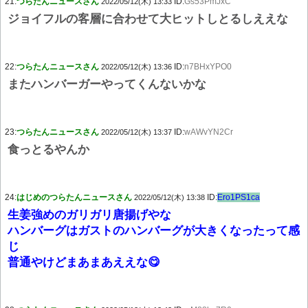
21:
つらたんニュースさん
ID:
Gs53PmJxC
2022/05/12(木) 13:33
ジョイフルの客層に合わせて大ヒットしとるしええな
22:
つらたんニュースさん
ID:
n7BHxYPO0
2022/05/12(木) 13:36
またハンバーガーやってくんないかな
23:
つらたんニュースさん
ID:
wAWvYN2Cr
2022/05/12(木) 13:37
食っとるやんか
24:
はじめのつらたんニュースさん
ID:
Ero1PS1ca
2022/05/12(木) 13:38
生姜強めのガリガリ唐揚げやな
ハンバーグはガストのハンバーグが大きくなったって感
じ
普通やけどまあまあええな😋