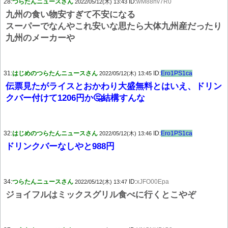
28:
つらたんニュースさん
ID:
wM88hv7R0
2022/05/12(木) 13:43
九州の食い物安すぎて不安になる
スーパーでなんやこれ安いな思たら大体九州産だったり
九州のメーカーや
31:
はじめのつらたんニュースさん
ID:
Ero1PS1ca
2022/05/12(木) 13:45
伝票見たがライスとおかわり大盛無料とはいえ、ドリン
クバー付けて1206円か🤔結構すんな
32:
はじめのつらたんニュースさん
ID:
Ero1PS1ca
2022/05/12(木) 13:46
ドリンクバーなしやと988円
34:
つらたんニュースさん
ID:
xJFO00Epa
2022/05/12(木) 13:47
ジョイフルはミックスグリル食べに行くとこやぞ