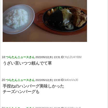
18:
つらたんニュースさん
ID:
Yq1ZU4YBM
2022/05/12(木) 13:31
うざい言いつつ頼んでて草
20:
つらたんニュースさん
ID:
IeKroVxJ0
2022/05/12(木) 13:33
手捏ねのハンバーグ美味しかった
チーズハンバーグも