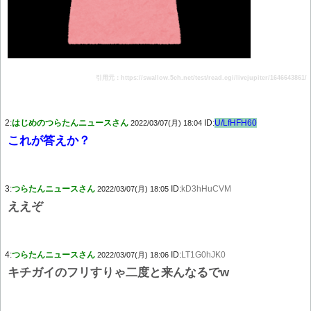
引用元：https://swallow.5ch.net/test/read.cgi/livejupiter/1646643861/
2:
はじめのつらたんニュースさん
ID:
U/LfHFH60
2022/03/07(月) 18:04
これが答えか？
3:
つらたんニュースさん
ID:
kD3hHuCVM
2022/03/07(月) 18:05
ええぞ
4:
つらたんニュースさん
ID:
LT1G0hJK0
2022/03/07(月) 18:06
キチガイのフリすりゃ二度と来んなるでw