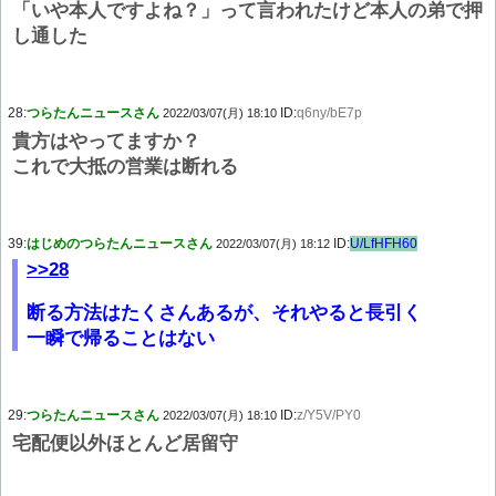
「いや本人ですよね？」って言われたけど本人の弟で押
し通した
28:
つらたんニュースさん
ID:
q6ny/bE7p
2022/03/07(月) 18:10
貴方はやってますか？
これで大抵の営業は断れる
39:
はじめのつらたんニュースさん
ID:
U/LfHFH60
2022/03/07(月) 18:12
>>28
断る方法はたくさんあるが、それやると長引く
一瞬で帰ることはない
29:
つらたんニュースさん
ID:
z/Y5V/PY0
2022/03/07(月) 18:10
宅配便以外ほとんど居留守