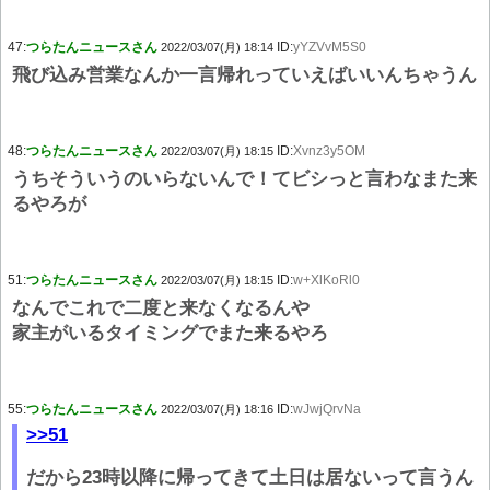
47:
つらたんニュースさん
ID:
yYZVvM5S0
2022/03/07(月) 18:14
飛び込み営業なんか一言帰れっていえばいいんちゃうん
48:
つらたんニュースさん
ID:
Xvnz3y5OM
2022/03/07(月) 18:15
うちそういうのいらないんで！てビシっと言わなまた来
るやろが
51:
つらたんニュースさん
ID:
w+XlKoRl0
2022/03/07(月) 18:15
なんでこれで二度と来なくなるんや
家主がいるタイミングでまた来るやろ
55:
つらたんニュースさん
ID:
wJwjQrvNa
2022/03/07(月) 18:16
>>51
だから23時以降に帰ってきて土日は居ないって言うん