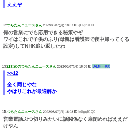
ええぞ
12:
つらたんニュースさん
ID:
/jDkjrUD0
2022/03/07(月) 18:07
何の営業にでも応用できる秘策やぞ
ワイはこれで子供のふり(母親は看護師で夜中帰ってくる
設定)してNHK追い返したわ
13:
はじめのつらたんニュースさん
ID:
U/LfHFH60
2022/03/07(月) 18:08
>>12
全く同じやな
やはりこれが最適解か
15:
つらたんニュースさん
ID:
k/0gqlCQ0
2022/03/07(月) 18:08
営業電話ぶつ切りみたいに話関係なく扉閉めればええだ
けやん