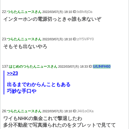
22:
つらたんニュースさん
ID:
IxBh/6jOa
2022/03/07(月) 18:10
インターホンの電源切っときゃ誰も来ないぞ
23:
つらたんニュースさん
ID:
z/Y5V/PY0
2022/03/07(月) 18:10
そもそも出ないやろ
137:
はじめのつらたんニュースさん
ID:
U/LfHFH60
2022/03/07(月) 18:33
>>23
出るまでわからんこともある
巧妙な手口や
26:
つらたんニュースさん
ID:
J4iI1oOXa
2022/03/07(月) 18:10
ワイもNHKの集金これで撃退したわ
多分不動産で写真撮られたのをタブレットで見てて