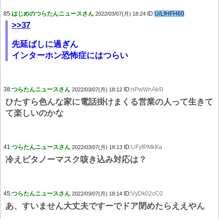
85:
はじめのつらたんニュースさん
ID:
U/LfHFH60
2022/03/07(月) 18:24
>>37
先延ばしに過ぎん
インターホン恐怖症にはつらい
38:
つらたんニュースさん
ID:
nPwWnAk/0
2022/03/07(月) 18:12
ひたすら色んな家に電話掛けまくる営業の人って生きて
て楽しいのかな
41:
つらたんニュースさん
ID:
UFyfPMkKa
2022/03/07(月) 18:13
冷えピタノーマスク咳き込み対応は？
45:
つらたんニュースさん
ID:
VyDk02cC0
2022/03/07(月) 18:14
あ、すいません大丈夫ですーでドア閉めたらええやん