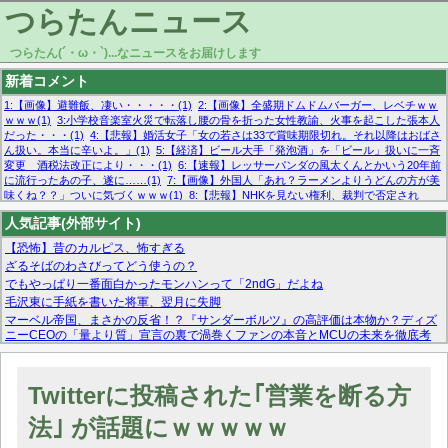
つらたんニュース
つらたん(´・ω・`)...なニュースをお届けします
新着コメント
1:【画像】避難飯、凄い・・・・・(1)
2:【画像】全盛期ドムドムバーガー、レベチｗｗ
ｗｗｗ(1)
3:小学校音楽室火災で転落し腰の骨を折った女性教諭、火事を起こした張本人
だった・・・(1)
4:【悲報】婚活女子「女の若さは33で賞味期限切れ。それ以降はおばさ
ん扱い。本当に辛いよ。」(1)
5:【経済】ビール大手「発泡酒」を「ビール」扱いに一斉
変更 酒税法改正により・・・(1)
6:【速報】レッサーパンダの風太くんとかいう20年前
に流行ったあの子、遂に……(1)
7:【画像】外国人「あれ？ラーメンよりうどんの方が美
味くね？？」ついに気づくｗｗｗ(1)
8:【悲報】NHKを見ない権利、裁判で否定され
る・・・(1)
9:欧州委員長「原発縮小は間違いでした」(1)
10:【悲報】日本企業の人手不
人気記事(外部サイト)
足、限界突破 52%「正社員も足りてません…」(1)
【恐怖】昔のカルピス、怖すぎる
ざるそばのわさびってどう使うの？
でもやっぱり一番面白かったモンハンって「2ndG」だよね
毛沢東に手紙を書いた将軍、翌月に失脚
マーベル帝国、まさかの反省！？『サンダーボルツ』の高評価は本物か？ディズ
ニーCEOの「量より質」宣言の裏で渦巻くファンの本音とMCUの未来を徹底考
察！
【モー娘。石田亜佑美】ファーストテイク出演も新規獲得ならず？北川莉央が1
位に
Twitterに投稿された｢営業を断る方
【画像あり】FacebookとかTwitterで拾ったエロ画像貼ってくよ
法｣ が話題にｗｗｗｗｗ