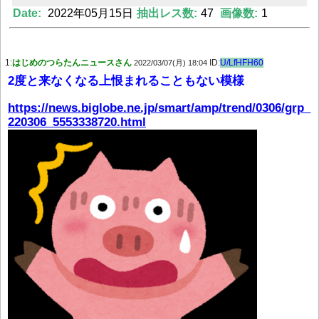
Date:
2022年05月15日
抽出レス数:
47
画像数:
1
Powered by livedoor 相互RSS
1:
はじめのつらたんニュースさん
ID:
U/LfHFH60
2022/03/07(月) 18:04
2度と来なくなる上恨まれることもない模様
https://news.biglobe.ne.jp/smart/amp/trend/0306/grp_
220306_5553338720.html