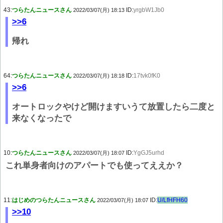
43:
つらたんニュースさん
ID:
yrgbW1Jb0
2022/03/07(月) 18:13
>>6
帰れ
64:
つらたんニュースさん
ID:
17tvk0fK0
2022/03/07(月) 18:18
>>6
オートロックやけど開けますいうて放置したら二度と
来なくなったで
10:
つらたんニュースさん
ID:
YgGJ5urhd
2022/03/07(月) 18:07
これ単身者向けのアパートでも使ってええか？
11:
はじめのつらたんニュースさん
ID:
U/LfHFH60
2022/03/07(月) 18:07
>>10