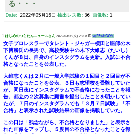
る・・・
Date:
2022年05月16日
抽出レス数:
36
画像数:
1
Powered by livedoor 相互RSS
1:
はじめのつらたんニュースさん
ID:
vqF5whGOM
2022/03/08(火) 23:08
女子プロレスラーでタレント・ジャガー横田と医師の木
下博勝氏の長男で、高校受験中の木下大維志（たいし）
くんが８日、自身のインスタグラムを更新。入試に不合
格となったことを公表した。
大維志くんは２月に一般入学試験の１回目と２回目が不
合格になったことを公表。３日も志望校を受験していた
が、同日夜にインスタグラムで不合格になったことを報
告。都立の２次募集に願書を提出したことを明かしてい
たが、７日のインスタグラムでも「３月７日試験」「不
合格」と表示された試験結果の画像を掲載していた。
この日は「残念ながら、不合格となりました」と表示さ
れた画像をアップし、５度目の不合格となったことを報