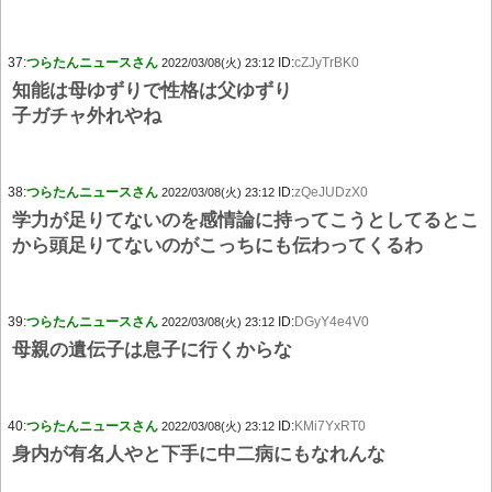
37:
つらたんニュースさん
ID:
cZJyTrBK0
2022/03/08(火) 23:12
知能は母ゆずりで性格は父ゆずり
子ガチャ外れやね
38:
つらたんニュースさん
ID:
zQeJUDzX0
2022/03/08(火) 23:12
学力が足りてないのを感情論に持ってこうとしてるとこ
から頭足りてないのがこっちにも伝わってくるわ
39:
つらたんニュースさん
ID:
DGyY4e4V0
2022/03/08(火) 23:12
母親の遺伝子は息子に行くからな
40:
つらたんニュースさん
ID:
KMi7YxRT0
2022/03/08(火) 23:12
身内が有名人やと下手に中二病にもなれんな