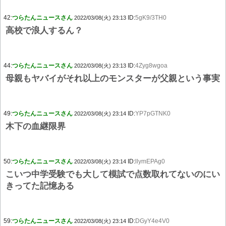
42:
つらたんニュースさん
ID:
5gK9/3TH0
2022/03/08(火) 23:13
高校で浪人するん？
44:
つらたんニュースさん
ID:
4Zyg8wgoa
2022/03/08(火) 23:13
母親もヤバイがそれ以上のモンスターが父親という事実
49:
つらたんニュースさん
ID:
YP7pGTNK0
2022/03/08(火) 23:14
木下の血継限界
50:
つらたんニュースさん
ID:
llymEPAg0
2022/03/08(火) 23:14
こいつ中学受験でも大して模試で点数取れてないのにい
きってた記憶ある
59:
つらたんニュースさん
ID:
DGyY4e4V0
2022/03/08(火) 23:14