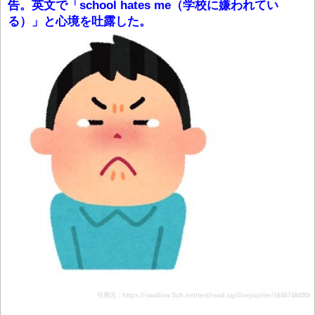
告。英文で「school hates me（学校に嫌われてい
る）」と心境を吐露した。
引用元：https://swallow.5ch.net/test/read.cgi/livejupiter/1646748495/