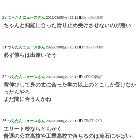
28:
つらたんニュースさん
ID:
eTy6roON0
2022/03/08(火) 23:11
ちゃんと知能に合った滑り止め受けさせないのが悪い
31:
つらたんニュースさん
ID:
Os2kcPM9r
2022/03/08(火) 23:11
必ず僕らは出逢いそう
32:
つらたんニュースさん
ID:
4F9X3j8g0
2022/03/08(火) 23:12
背伸びして身の丈に合った学力以上のとこしか受けなか
ったんやろ
まだ間に合うんかね
35:
つらたんニュースさん
ID:
75/2TrKX0
2022/03/08(火) 23:12
エリート校ならともかく
普通の公立高校や工業高校で落ちるのは流石にやばい