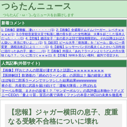
つらたんニュース
つらたん(´・ω・`)...なニュースをお届けします
新着コメント
1:【画像】避難飯、凄い・・・・・(1)
2:【画像】全盛期ドムドムバーガー、レベチｗｗ
ｗｗｗ(1)
3:小学校音楽室火災で転落し腰の骨を折った女性教諭、火事を起こした張本人
だった・・・(1)
4:【悲報】婚活女子「女の若さは33で賞味期限切れ。それ以降はおばさ
ん扱い。本当に辛いよ。」(1)
5:【経済】ビール大手「発泡酒」を「ビール」扱いに一斉
変更 酒税法改正により・・・(1)
6:【速報】レッサーパンダの風太くんとかいう20年前
に流行ったあの子、遂に……(1)
7:【画像】外国人「あれ？ラーメンよりうどんの方が美
味くね？？」ついに気づくｗｗｗ(1)
8:【悲報】NHKを見ない権利、裁判で否定され
る・・・(1)
9:欧州委員長「原発縮小は間違いでした」(1)
10:【悲報】日本企業の人手不
人気記事(外部サイト)
足、限界突破 52%「正社員も足りてません…」(1)
【画像】FFおじさんの部屋が凄すぎると話題にｗｗｗｗｗｗｗｗｗ
【医師解説】飲酒後の「締めのラーメン欲」の原因は？ 脳の錯覚と真実
ほぼ毎日二郎系ラーメンでマシマシした結果結果wwwwwwww
蒋介石、共産党に武器を届け続けて「運輸大隊長」と呼ばれる
マーベル帝国、まさかの反省！？『サンダーボルツ』の高評価は本物か？ディズ
ニーCEOの「量より質」宣言の裏で渦巻くファンの本音とMCUの未来を徹底考
察！
【モー娘。石田亜佑美】ファーストテイク出演も新規獲得ならず？北川莉央が1
位に
【悲報】ジャガー横田の息子、度重
【画像あり】FacebookとかTwitterで拾ったエロ画像貼ってくよ
なる受験不合格についに壊れ