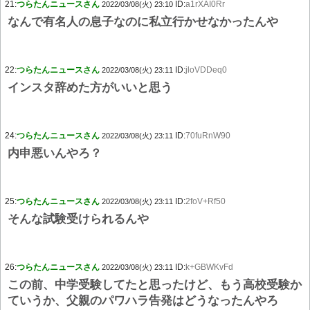
21:
つらたんニュースさん
ID:
a1rXAI0Rr
2022/03/08(火) 23:10
なんで有名人の息子なのに私立行かせなかったんや
22:
つらたんニュースさん
ID:
jloVDDeq0
2022/03/08(火) 23:11
インスタ辞めた方がいいと思う
24:
つらたんニュースさん
ID:
70fuRnW90
2022/03/08(火) 23:11
内申悪いんやろ？
25:
つらたんニュースさん
ID:
2foV+Rf50
2022/03/08(火) 23:11
そんな試験受けられるんや
26:
つらたんニュースさん
ID:
k+GBWKvFd
2022/03/08(火) 23:11
この前、中学受験してたと思ったけど、もう高校受験か
ていうか、父親のパワハラ告発はどうなったんやろ