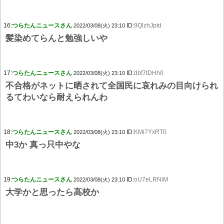
16:
つらたんニュースさん
ID:
9QlzhJptd
2022/03/08(火) 23:10
髪染めてらんと勉強しいや
17:
つらたんニュースさん
ID:
dbf7tDHh0
2022/03/08(火) 23:10
不合格がネットに晒されて全国民に哀れみの目向けられ
るてわいなら耐えられんわ
18:
つらたんニュースさん
ID:
KMi7YxRT0
2022/03/08(火) 23:10
中3か 真っ只中やな
19:
つらたんニュースさん
ID:
oU7eLRNiM
2022/03/08(火) 23:10
大学かと思ったら高校か