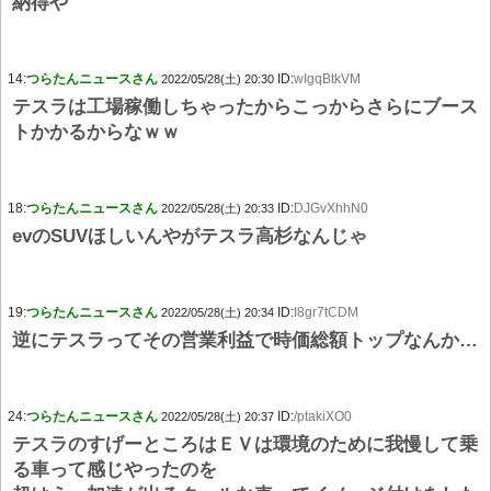
納得や
14:
つらたんニュースさん
ID:
wIgqBtkVM
2022/05/28(土) 20:30
テスラは工場稼働しちゃったからこっからさらにブース
トかかるからなｗｗ
18:
つらたんニュースさん
ID:
DJGvXhhN0
2022/05/28(土) 20:33
evのSUVほしいんやがテスラ高杉なんじゃ
19:
つらたんニュースさん
ID:
I8gr7tCDM
2022/05/28(土) 20:34
逆にテスラってその営業利益で時価総額トップなんか…
24:
つらたんニュースさん
ID:
/ptakiXO0
2022/05/28(土) 20:37
テスラのすげーところはＥＶは環境のために我慢して乗
る車って感じやったのを