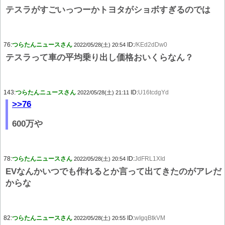
テスラがすごいっつーかトヨタがショボすぎるのでは
76:
つらたんニュースさん
ID:
/KEd2dDw0
2022/05/28(土) 20:54
テスラって車の平均乗り出し価格おいくらなん？
143:
つらたんニュースさん
ID:
U16tcdgYd
2022/05/28(土) 21:11
>>76
600万や
78:
つらたんニュースさん
ID:
JdFRL1XId
2022/05/28(土) 20:54
EVなんかいつでも作れるとか言って出てきたのがアレだ
からな
82:
つらたんニュースさん
ID:
wIgqBtkVM
2022/05/28(土) 20:55