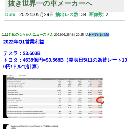
抜き世界一の車メーカーへ
Date:
2022年05月29日
抽出レス数:
34
画像数:
2
Powered by livedoor 相互RSS
1:
はじめのつらたんニュースさん
ID:
HFNYl1mMd
2022/05/28(土) 20:25
2022年Q1営業利益
テスラ：$3.603B
トヨタ：4638億円=$3.568B（発表日5/11の為替レート13
0円/ドルで計算）