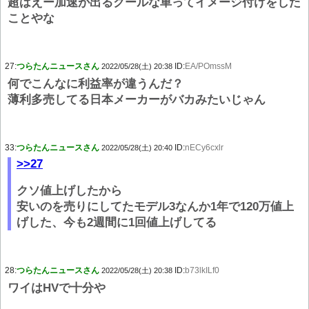
超はえー加速が出るクールな車ってイメージ付けをした
ことやな
27:
つらたんニュースさん
ID:
EA/POmssM
2022/05/28(土) 20:38
何でこんなに利益率が違うんだ？
薄利多売してる日本メーカーがバカみたいじゃん
33:
つらたんニュースさん
ID:
nECy6cxlr
2022/05/28(土) 20:40
>>27
クソ値上げしたから
安いのを売りにしてたモデル3なんか1年で120万値上
げした、今も2週間に1回値上げしてる
28:
つらたんニュースさん
ID:
b73lkILf0
2022/05/28(土) 20:38
ワイはHVで十分や