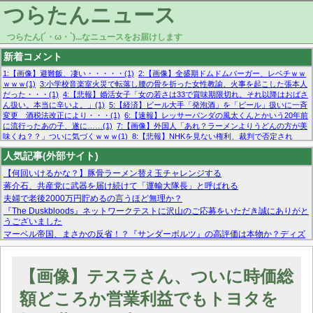
つらたんニュース
つらたん(´・ω・`)...なニュースをお届けします
新着コメント
1:【画像】避難飯、凄い・・・・・(1)
2:【画像】全盛期ドムドムバーガー、レベチｗｗ
ｗｗｗ(1)
3:小学校音楽室火災で転落し腰の骨を折った女性教諭、火事を起こした張本人
だった・・・(1)
4:【悲報】婚活女子「女の若さは33で賞味期限切れ。それ以降はおばさ
ん扱い。本当に辛いよ。」(1)
5:【経済】ビール大手「発泡酒」を「ビール」扱いに一斉
変更 酒税法改正により・・・(1)
6:【速報】レッサーパンダの風太くんとかいう20年前
に流行ったあの子、遂に……(1)
7:【画像】外国人「あれ？ラーメンよりうどんの方が美
味くね？？」ついに気づくｗｗｗ(1)
8:【悲報】NHKを見ない権利、裁判で否定され
る・・・(1)
9:欧州委員長「原発縮小は間違いでした」(1)
10:【悲報】日本企業の人手不
人気記事(外部サイト)
足、限界突破 52%「正社員も足りてません…」(1)
【何回いけるかな？】豚骨ラーメン替え玉チャレンジする
蒋介石、共産党に武器を届け続けて「運輸大隊長」と呼ばれる
夫婦で老後2000万円貯めるの言うほど無理か？
『The Duskbloods』ネットワークテストに沢山のご応募をいただき誠にありがと
うございました
マーベル帝国、まさかの反省！？『サンダーボルツ』の高評価は本物か？ディズ
ニーCEOの「量より質」宣言の裏で渦巻くファンの本音とMCUの未来を徹底考
察！
【モー娘。石田亜佑美】ファーストテイク出演も新規獲得ならず？北川莉央が1
【画像】テスラさん、ついに時価総
位に
【画像あり】FacebookとかTwitterで拾ったエロ画像貼ってくよ
額どころか営業利益でもトヨタを