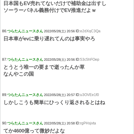
日本国もEV売れてないだけで補助金は出すし
ソーラーパネル義務付けでEV推進だよｗ
86:
つらたんニュースさん
ID:
e2dXqC3Qa
2022/05/28(土) 20:56
日本車がevに乗り遅れてんのは事実やろ
87:
つらたんニュースさん
ID:
53c5hFOep
2022/05/28(土) 20:56
とうとう唯一の要まで逝ったんか草
なんやこの国
89:
つらたんニュースさん
ID:
u3OVEe1f0
2022/05/28(土) 20:57
しかしこうも簡単にひっくり返されるとはね
90:
つらたんニュースさん
ID:
rgPHsjvta
2022/05/28(土) 20:58
てか4600億って微妙だよな