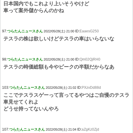
日本国内でもこれより上いそうやけど
車って案外儲からんのかね
97:
つらたんニュースさん
ID:
EaaesG250
2022/05/28(土) 21:00
テスラの株は欲しいけどテスラの車はいらないな
98:
つらたんニュースさん
ID:
Qm02QjRH0
2022/05/28(土) 21:00
テスラの時価総額も今やピークの半額だからなあ
103:
つらたんニュースさん
ID:
PXzvDd88d
2022/05/28(土) 21:02
ここでテスラスゲーって言ってるやつはご自慢のテスラ
車見せてくれよ
どうせ持ってないんやろ
107:
つらたんニュースさん
ID:
aZgKz0Zjd
2022/05/28(土) 21:04