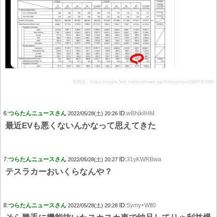
引用元：https://eagle.5ch.net/test/read.cgi/livejupiter/1653737106/
6:
つらたんニュースさん
ID:
wBhjkilHM
2022/05/28(土) 20:26
最近EVも悪くないんかなって思えてきた
7:
つらたんニュースさん
ID:
31yKWRBwa
2022/05/28(土) 20:27
テスラカーおいくらなんや？
8:
つらたんニュースさん
ID:
Symy+Wtt0
2022/05/28(土) 20:28