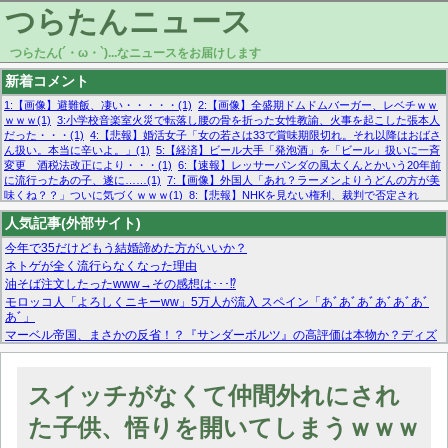
つらたんニュース
つらたん(´・ω・`)...なニュースをお届けします
新着コメント
1:【画像】避難飯、凄い・・・・・(1)
2:【画像】全盛期ドムドムバーガー、レベチｗｗ
ｗｗｗ(1)
3:小学校音楽室火災で転落し腰の骨を折った女性教諭、火事を起こした張本人
だった・・・(1)
4:【悲報】婚活女子「女の若さは33で賞味期限切れ。それ以降はおばさ
ん扱い。本当に辛いよ。」(1)
5:【経済】ビール大手「発泡酒」を「ビール」扱いに一斉
変更 酒税法改正により・・・(1)
6:【速報】レッサーパンダの風太くんとかいう20年前
に流行ったあの子、遂に……(1)
7:【画像】外国人「あれ？ラーメンよりうどんの方が美
味くね？？」ついに気づくｗｗｗ(1)
8:【悲報】NHKを見ない権利、裁判で否定され
る・・・(1)
9:欧州委員長「原発縮小は間違いでした」(1)
10:【悲報】日本企業の人手不
人気記事(外部サイト)
足、限界突破 52%「正社員も足りてません…」(1)
今年で35だけどもう結婚諦めた方がいいか？
ネトゲが全く流行らなくなった理由
油そば注文したったwww→その感想は･･･⁉
モロッコ人「よろしくニキーww」5万人が流入 スペイン「あﾞあﾞあﾞあﾞあﾞあﾞ
あﾞ」
マーベル帝国、まさかの反省！？『サンダーボルツ』の高評価は本物か？ディズ
ニーCEOの「量より質」宣言の裏で渦巻くファンの本音とMCUの未来を徹底考
察！
【モー娘。石田亜佑美】ファーストテイク出演も新規獲得ならず？北川莉央が1
スイッチがなくて仲間外れにされ
位に
【画像あり】FacebookとかTwitterで拾ったエロ画像貼ってくよ
た子供、悟りを開いてしまうｗｗｗ