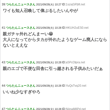
39:
つらたんニュースさん
ID:
1szxjGPjM.net
2021/09/28(火) 10:27
ワイも知人召喚して偉ぶるしたいんやが
41:
つらたんニュースさん
ID:
HKUH2uES0.net
2021/09/28(火) 10:28
親ガチャ外れどんまーい😁
大人になってからタカが外れたようなゲーム廃人になら
ないとええな
43:
つらたんニュースさん
ID:
a5PcOIpra.net
2021/09/28(火) 10:28
親のエゴで不便な田舎に引っ越される子供みたいだぁ
44:
つらたんニュースさん
ID:
YuQsTvq20.net
2021/09/28(火) 10:28
いいね少なすぎやろ
47:
つらたんニュースさん
ID:
NijnaM8Pd.net
2021/09/28(火) 10:28