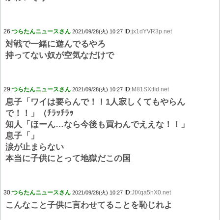
26:
つらたんニュースさん
ID:
jx1dYVR3p.net
2021/09/28(火) 10:27
対戦で一緒に遊んでるやろ
持ってない奴が空気なだけで
29:
つらたんニュースさん
ID:
M81SXttId.net
2021/09/28(火) 10:27
息子「ワイは要らんで！！1人寂しくてもやらん
で！！」（ﾁﾗｯﾁﾗｯ
知人「ほーん…なら今後も買わんでええな！！」
息子「」
涙が止まらない
本当に子供にとって地獄だこの国
30:
つらたんニュースさん
ID:
JtXqa5hX0.net
2021/09/28(火) 10:27
こんなこと子供に言わせてることを恥じれよ