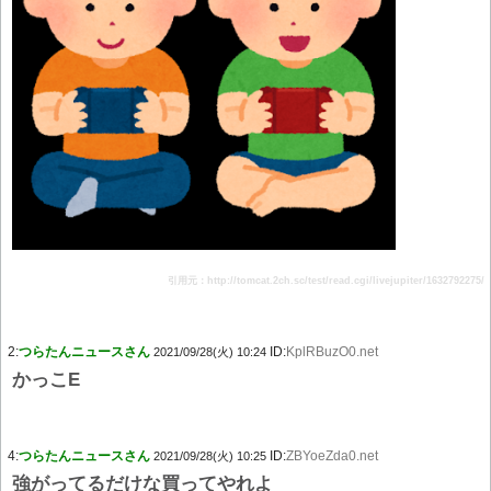
引用元：http://tomcat.2ch.sc/test/read.cgi/livejupiter/1632792275/
2:
つらたんニュースさん
ID:
KplRBuzO0.net
2021/09/28(火) 10:24
かっこE
4:
つらたんニュースさん
ID:
ZBYoeZda0.net
2021/09/28(火) 10:25
強がってるだけな買ってやれよ