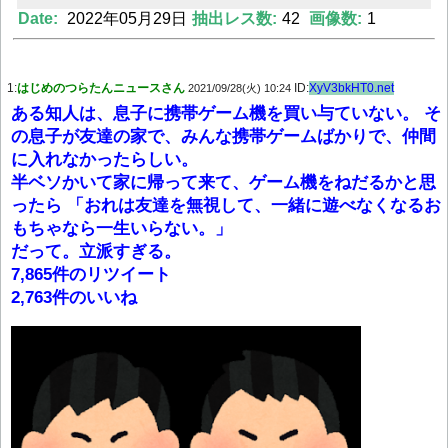
Date:
2022年05月29日
抽出レス数:
42
画像数:
1
Powered by livedoor 相互RSS
1:
はじめのつらたんニュースさん
ID:
XyV3bkHT0.net
2021/09/28(火) 10:24
ある知人は、息子に携帯ゲーム機を買い与ていない。 そ
の息子が友達の家で、みんな携帯ゲームばかりで、仲間
に入れなかったらしい。
半ベソかいて家に帰って来て、ゲーム機をねだるかと思
ったら 「おれは友達を無視して、一緒に遊べなくなるお
もちゃなら一生いらない。」
だって。立派すぎる。
7,865件のリツイート
2,763件のいいね