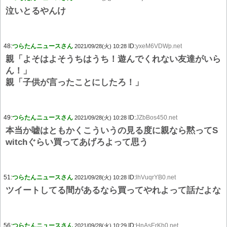
泣いとるやんけ
48:
つらたんニュースさん
ID:
yxeM6VDWp.net
2021/09/28(火) 10:28
親「よそはよそうちはうち！遊んでくれない友達がいら
ん！」
親「子供が言ったことにしたろ！」
49:
つらたんニュースさん
ID:
JZbBos450.net
2021/09/28(火) 10:28
本当か嘘はともかくこういうの見る度に親なら黙ってS
witchぐらい買ってあげろよって思う
51:
つらたんニュースさん
ID:
lhVuqrYB0.net
2021/09/28(火) 10:28
ツイートしてる間があるなら買ってやれよって話だよな
56:
つらたんニュースさん
ID:
HnAsErKh0.net
2021/09/28(火) 10:29