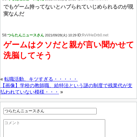
でもゲーム持ってないとハブられていじめられるのが現
実なんだ
58:
つらたんニュースさん
ID:
RvVHeDrb0.net
2021/09/28(火) 10:29
ゲームはクソだと親が言い聞かせて
洗脳してそう
«
転職活動、キツすぎる・・・・・
【画像】学校の教師職、給特法という謎の制度で残業代が支
払われていない模様・・・
»