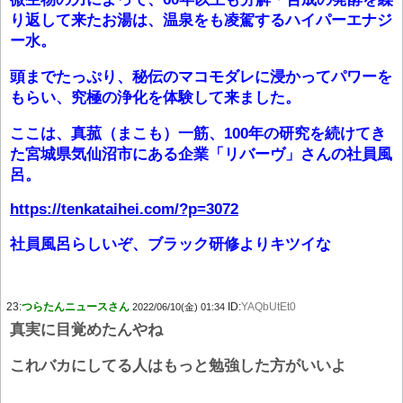
り返して来たお湯は、温泉をも凌駕するハイパーエナジ
ー水。
頭までたっぷり、秘伝のマコモダレに浸かってパワーを
もらい、究極の浄化を体験して来ました。
ここは、真菰（まこも）一筋、100年の研究を続けてき
た宮城県気仙沼市にある企業「リバーヴ」さんの社員風
呂。
https://tenkataihei.com/?p=3072
社員風呂らしいぞ、ブラック研修よりキツイな
23:
つらたんニュースさん
ID:
YAQbUtEt0
2022/06/10(金) 01:34
真実に目覚めたんやね
これバカにしてる人はもっと勉強した方がいいよ