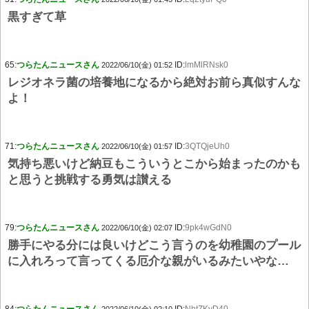
黒すぎて草
65:
つらたんニュースさん
ID:
lmMlRNsk0
2022/06/10(金) 01:52
レジオネラ菌の培養地になるから絶対お前ら真似すんな
よ！
71:
つらたんニュースさん
ID:
3QTQjeUh0
2022/06/10(金) 01:57
気持ち悪いけど納豆もこういうとこから始まったのかも
と思うと挑戦する勇気は讃える
79:
つらたんニュースさん
ID:
9pk4wGdN0
2022/06/10(金) 02:07
勝手にやる分には良いけどこう言うのを幼稚園のプール
に入れろって言ってくる厄介な親がいるみたいやな…