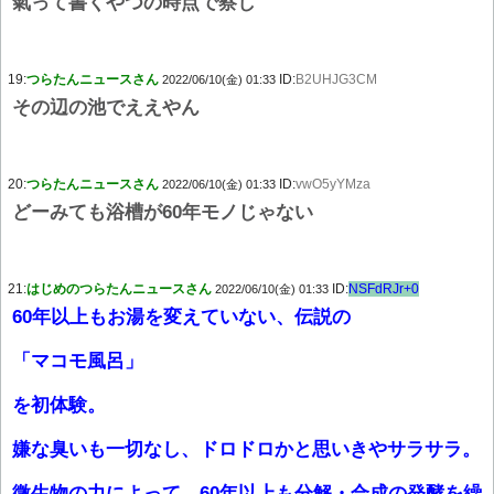
氣って書くやつの時点で察し
19:
つらたんニュースさん
ID:
B2UHJG3CM
2022/06/10(金) 01:33
その辺の池でええやん
20:
つらたんニュースさん
ID:
vwO5yYMza
2022/06/10(金) 01:33
どーみても浴槽が60年モノじゃない
21:
はじめのつらたんニュースさん
ID:
NSFdRJr+0
2022/06/10(金) 01:33
60年以上もお湯を変えていない、伝説の
「マコモ風呂」
を初体験。
嫌な臭いも一切なし、ドロドロかと思いきやサラサラ。
微生物の力によって、60年以上も分解・合成の発酵を繰