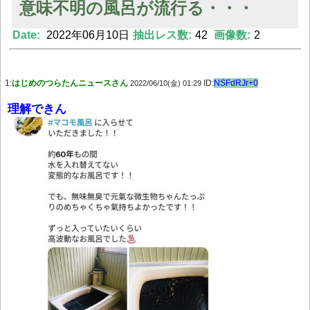
意味不明の風呂が流行る・・・
Date:
2022年06月10日
抽出レス数:
42
画像数:
2
Powered by livedoor 相互RSS
1:
はじめのつらたんニュースさん
ID:
NSFdRJr+0
2022/06/10(金) 01:29
理解できん