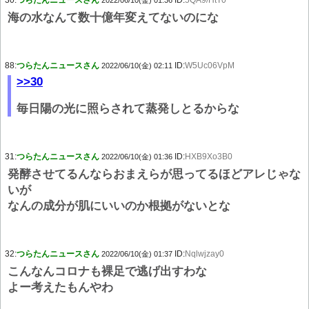
30:
つらたんニュースさん
ID:
5QA9/HtT0
2022/06/10(金) 01:36
海の水なんて数十億年変えてないのにな
88:
つらたんニュースさん
ID:
W5Uc06VpM
2022/06/10(金) 02:11
>>30
毎日陽の光に照らされて蒸発しとるからな
31:
つらたんニュースさん
ID:
HXB9Xo3B0
2022/06/10(金) 01:36
発酵させてるんならおまえらが思ってるほどアレじゃな
いが
なんの成分が肌にいいのか根拠がないとな
32:
つらたんニュースさん
ID:
Nqlwjzay0
2022/06/10(金) 01:37
こんなんコロナも裸足で逃げ出すわな
よー考えたもんやわ