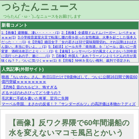
つらたんニュース
つらたん(´・ω・`)...なニュースをお届けします
新着コメント
1:【画像】避難飯、凄い・・・・・(1)
2:【画像】全盛期ドムドムバーガー、レベチｗｗ
ｗｗｗ(1)
3:小学校音楽室火災で転落し腰の骨を折った女性教諭、火事を起こした張本人
だった・・・(1)
4:【悲報】婚活女子「女の若さは33で賞味期限切れ。それ以降はおばさ
ん扱い。本当に辛いよ。」(1)
5:【経済】ビール大手「発泡酒」を「ビール」扱いに一斉
変更 酒税法改正により・・・(1)
6:【速報】レッサーパンダの風太くんとかいう20年前
に流行ったあの子、遂に……(1)
7:【画像】外国人「あれ？ラーメンよりうどんの方が美
味くね？？」ついに気づくｗｗｗ(1)
8:【悲報】NHKを見ない権利、裁判で否定され
る・・・(1)
9:欧州委員長「原発縮小は間違いでした」(1)
10:【悲報】日本企業の人手不
人気記事(外部サイト)
足、限界突破 52%「正社員も足りてません…」(1)
映画『ちいかわ』さん、昨日1日だけで8億伸ばして、ついに公開16日間で興収60
億円突破ｗｗｗｗｗｗｗｗ
【恐怖】昔のカルピス、怖すぎる
ざるそばのわさびってどう使うの？
毛沢東に手紙を書いた将軍、翌月に失脚
マーベル帝国、まさかの反省！？『サンダーボルツ』の高評価は本物か？ディズ
ニーCEOの「量より質」宣言の裏で渦巻くファンの本音とMCUの未来を徹底考
察！
【モー娘。石田亜佑美】ファーストテイク出演も新規獲得ならず？北川莉央が1
【画像】反ワク界隈で60年間湯船の
位に
【画像あり】FacebookとかTwitterで拾ったエロ画像貼ってくよ
水を変えないマコモ風呂とかいう