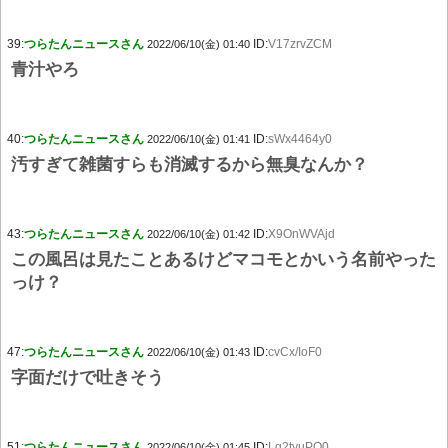
39:
つらたんニュースさん
ID:
V17zrvZCM
2022/06/10(金) 01:40
青汁やろ
40:
つらたんニュースさん
ID:
sWx4464y0
2022/06/10(金) 01:41
汚すぎて雑菌すらも消滅するから無臭なんか？
43:
つらたんニュースさん
ID:
X9OnWVAjd
2022/06/10(金) 01:42
この風呂は見たことあるけどマコモとかいう名前やった
っけ？
47:
つらたんニュースさん
ID:
cvCx/IoF0
2022/06/10(金) 01:43
字面だけで吐きそう
51:
つらたんニュースさん
ID:
Lq2tyuPQ0
2022/06/10(金) 01:45