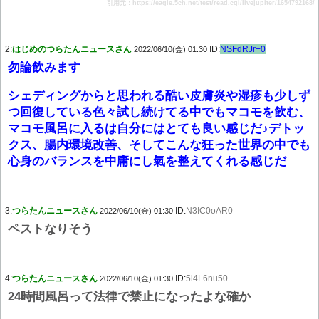
引用元：https://eagle.5ch.net/test/read.cgi/livejupiter/1654792168/
2:
はじめのつらたんニュースさん
ID:
NSFdRJr+0
2022/06/10(金) 01:30
勿論飲みます
シェディングからと思われる酷い皮膚炎や湿疹も少しず
つ回復している色々試し続けてる中でもマコモを飲む、
マコモ風呂に入るは自分にはとても良い感じだ♪デトッ
クス、腸内環境改善、そしてこんな狂った世界の中でも
心身のバランスを中庸にし氣を整えてくれる感じだ
3:
つらたんニュースさん
ID:
N3IC0oAR0
2022/06/10(金) 01:30
ペストなりそう
4:
つらたんニュースさん
ID:
5l4L6nu50
2022/06/10(金) 01:30
24時間風呂って法律で禁止になったよな確か