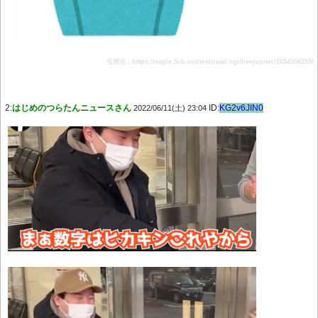
引用元：https://eagle.5ch.net/test/read.cgi/livejupiter/1654956259/
2:
はじめのつらたんニュースさん
ID:
KG2v6JIN0
2022/06/11(土) 23:04