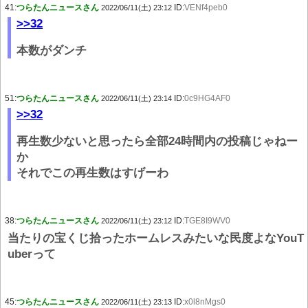
41:
つらたんニュースさん
ID:
VENf4peb0
2022/06/11(土) 23:12
>>32
本数がダンチ
51:
つらたんニュースさん
ID:
0c9HG4AF0
2022/06/11(土) 23:14
>>32
再生数少ないと思ったら全部24時間内の投稿じゃねー
か
それでこの再生数はすげーわ
38:
つらたんニュースさん
ID:
TGE8I9WV0
2022/06/11(土) 23:12
当たりの宝くじ拾ったホームレスみたいな民度よなYouT
uberって
45:
つらたんニュースさん
ID:
x0l8nMgs0
2022/06/11(土) 23:13