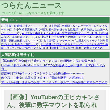
つらたんニュース
つらたん(´・ω・`)...なニュースをお届けします
新着コメント
1:【画像】避難飯、凄い・・・・・(1)
2:【画像】全盛期ドムドムバーガー、レベチｗｗ
ｗｗｗ(1)
3:小学校音楽室火災で転落し腰の骨を折った女性教諭、火事を起こした張本人
だった・・・(1)
4:【悲報】婚活女子「女の若さは33で賞味期限切れ。それ以降はおばさ
ん扱い。本当に辛いよ。」(1)
5:【経済】ビール大手「発泡酒」を「ビール」扱いに一斉
変更 酒税法改正により・・・(1)
6:【速報】レッサーパンダの風太くんとかいう20年前
に流行ったあの子、遂に……(1)
7:【画像】外国人「あれ？ラーメンよりうどんの方が美
味くね？？」ついに気づくｗｗｗ(1)
8:【悲報】NHKを見ない権利、裁判で否定され
る・・・(1)
9:欧州委員長「原発縮小は間違いでした」(1)
10:【悲報】日本企業の人手不
人気記事(外部サイト)
足、限界突破 52%「正社員も足りてません…」(1)
【医師解説】飲酒後の「締めのラーメン欲」の原因は？ 脳の錯覚と真実
Forbes「初代Nintendo Switch、PS2の記録更新に王手 世界一まで残り150万
台」
ほぼ毎日二郎系ラーメンでマシマシした結果結果wwwwwwww
蒋介石、共産党に武器を届け続けて「運輸大隊長」と呼ばれる
マーベル帝国、まさかの反省！？『サンダーボルツ』の高評価は本物か？ディズ
ニーCEOの「量より質」宣言の裏で渦巻くファンの本音とMCUの未来を徹底考
察！
【モー娘。石田亜佑美】ファーストテイク出演も新規獲得ならず？北川莉央が1
【画像】YouTuberの王ヒカキンさ
位に
【画像あり】FacebookとかTwitterで拾ったエロ画像貼ってくよ
ん、後輩に数字マウントを取られ