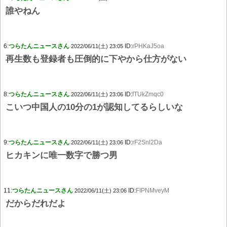
誰やねん
6:
つらたんニュースさん
ID:
rPHKaJ5oa
2022/06/11(土) 23:05
再生数も登録者も圧倒的に下やから仕方がない
8:
つらたんニュースさん
ID:
fTUkZmqc0
2022/06/11(土) 23:06
こいつ中国人の10分の1が認知してるらしいな
9:
つらたんニュースさん
ID:
rF2Snl2Da
2022/06/11(土) 23:06
ヒカキンに唯一数字で勝つ男
11:
つらたんニュースさん
ID:
FIPNMveyM
2022/06/11(土) 23:06
だからだれだよ