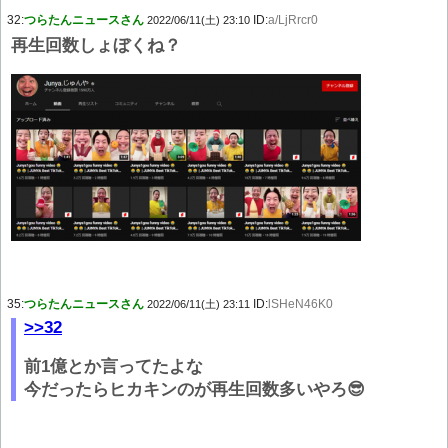
32:
つらたんニュースさん
ID:
a/LjRrcr0
2022/06/11(土) 23:10
再生回数しょぼくね？
35:
つらたんニュースさん
ID:
lSHeN46K0
2022/06/11(土) 23:11
>>32
前1億とか言ってたよな
今だったらヒカキンのが再生回数多いやろ😎