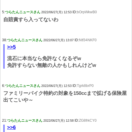
5:
つらたんニュースさん
ID:
bOrpWkwB0
2022/06/27(月) 12:53
自賠責すら入ってないわ
38:
つらたんニュースさん
ID:
Ntf34NKF0
2022/06/27(月) 13:07
>>5
流石に本当なら免許なくなるぞw
免許すらない無敵の人かもしれんけどw
6:
つらたんニュースさん
ID:
Tgrk8brP0
2022/06/27(月) 12:53
ファミリーバイク特約の対象を150ccまで拡げる保険屋
出てこいや～
21:
つらたんニュースさん
ID:
ZG8frkCY0
2022/06/27(月) 12:58
>>6