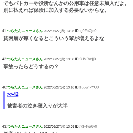
でもパトカーや役所なんかの公用車は任意未加入だよ。
別に払えれば保険に加入する必要ないからな。
41:
つらたんニュースさん
ID:
tg0FbOjn0
2022/06/27(月) 13:08
貧困層が厚くなるとこういう輩が増えるよな
42:
つらたんニュースさん
ID:
DJVR/ejj0
2022/06/27(月) 13:08
事故ったらどうするの？
46:
つらたんニュースさん
ID:
e55wIPYO0
2022/06/27(月) 13:10
>>42
被害者の泣き寝入りが大半
43:
つらたんニュースさん
ID:
rKF4va6v0
2022/06/27(月) 13:09