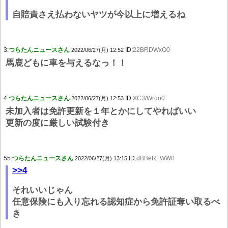
自賠責さえ払わないヤツが今以上に増えるね
3:
つらたんニュースさん
ID:
22BRDWxO0
2022/06/27(月) 12:52
馬鹿どもに車を与えるなっ！！
4:
つらたんニュースさん
ID:
XC3/Wrqo0
2022/06/27(月) 12:53
未加入者は免許更新を１年とかにしてやればいい
更新の度に厳しい試験付き
55:
つらたんニュースさん
ID:
dBBeR+WW0
2022/06/27(月) 13:15
>>4
それいいじゃん
任意保険にも入り忘れる認知症から免許証奪い取るべ
き