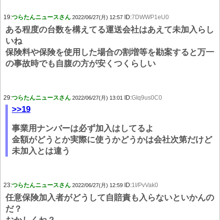
19:
つらたんニュースさん
ID:
7DWWP1eU0
2022/06/27(月) 12:57
ある程度の台数を構えてる運送会社はあえて未加入らし
いね
保険料や保険を使用した場合の割増等を勘案すると万一
の事故時でも自腹の方が安くつくらしい
29:
つらたんニュースさん
ID:
GIq9us0C0
2022/06/27(月) 13:01
>>19
事業用ナンバーは必ず加入はしてるよ
金額がどうとか実際に使うかどうかは会社次第だけど
未加入とは違う
23:
つらたんニュースさん
ID:
1I/PvVak0
2022/06/27(月) 12:59
任意保険加入者がどうして自賠責も入らないといかんの
だ？