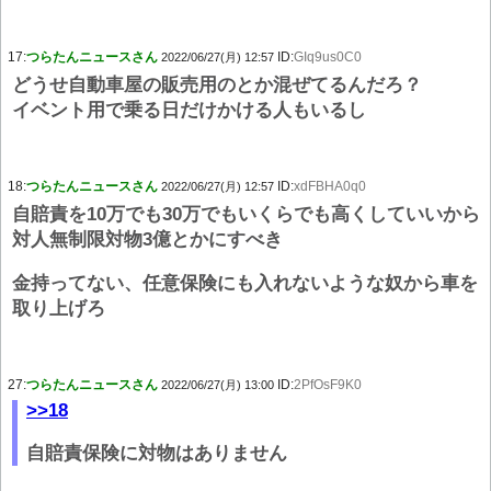
17:
つらたんニュースさん
ID:
GIq9us0C0
2022/06/27(月) 12:57
どうせ自動車屋の販売用のとか混ぜてるんだろ？
イベント用で乗る日だけかける人もいるし
18:
つらたんニュースさん
ID:
xdFBHA0q0
2022/06/27(月) 12:57
自賠責を10万でも30万でもいくらでも高くしていいから
対人無制限対物3億とかにすべき
金持ってない、任意保険にも入れないような奴から車を
取り上げろ
27:
つらたんニュースさん
ID:
2PfOsF9K0
2022/06/27(月) 13:00
>>18
自賠責保険に対物はありません