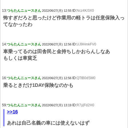
13:
つらたんニュースさん
ID:
Ncz4K/3X0
2022/06/27(月) 12:55
怖すぎだろと思ったけど作業用の軽トラは任意保険入っ
てなかったわ
14:
つらたんニュースさん
ID:
UJ9HmkFV0
2022/06/27(月) 12:56
車乗ってるのは田舎民と金持ちしかおらんしなあ
もしくは車貧乏
16:
つらたんニュースさん
ID:
QTtB0dSM0
2022/06/27(月) 12:56
乗るときだけ1DAY保険なのかも
59:
つらたんニュースさん
ID:
R7yjFd2H0
2022/06/27(月) 13:19
>>16
あれは自己名義の車には使えないはず