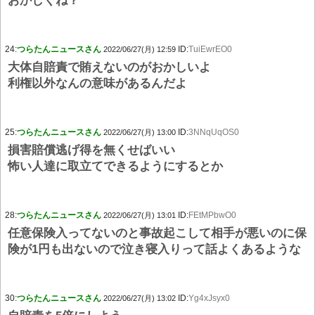
おかしくね？
24:
つらたんニュースさん
ID:
TuiEwrEO0
2022/06/27(月) 12:59
大体自賠責で賄えないのがおかしいよ
利権以外なんの意味があるんだよ
25:
つらたんニュースさん
ID:
3NNqUqOS0
2022/06/27(月) 13:00
損害賠償逃げ得を無くせばいい
怖い人達に取立てできるようにするとか
28:
つらたんニュースさん
ID:
FEtMPbwO0
2022/06/27(月) 13:01
任意保険入ってないのと事故起こして相手が悪いのに保
険が1円も出ないので泣き寝入りって話よくあるような
30:
つらたんニュースさん
ID:
Yg4xJsyx0
2022/06/27(月) 13:02