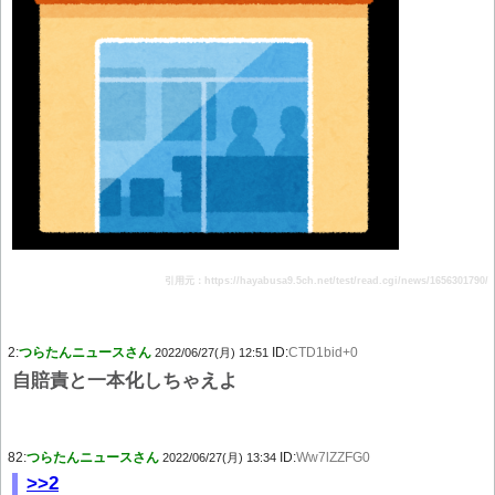
引用元：https://hayabusa9.5ch.net/test/read.cgi/news/1656301790/
2:
つらたんニュースさん
ID:
CTD1bid+0
2022/06/27(月) 12:51
自賠責と一本化しちゃえよ
82:
つらたんニュースさん
ID:
Ww7lZZFG0
2022/06/27(月) 13:34
>>2