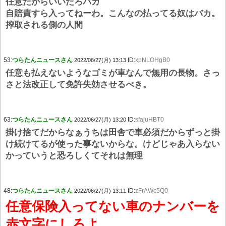
任意だからいいだろバカ
自賠責すら入ってねーわ。こんなの払ってる奴はバカ。
搾取される側の人間
53:
つらたんニュースさん
ID:
xpNLOHgB0
2022/06/27(月) 13:13
任意も払えないようなゴミが車なんで無用の長物。さっ
さと法改正して免許失効させるべき。
63:
つらたんニュースさん
ID:
sfajuHBT0
2022/06/27(月) 13:20
掛け捨てだからなぁうちは田舎で車必須だからずっと掛
け続けてるが使った事ないからな。けどじゃあ入らない
かっていうと恐ろしくてそれは無理
48:
つらたんニュースさん
ID:
zFrAWc5Q0
2022/06/27(月) 13:11
任意保険入ってない車のナンバーを
赤文字にしろよ