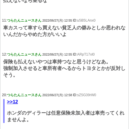
払えないなら乗るな
11:
つらたんニュースさん
ID:
u5B5LAnx0
2022/06/27(月) 12:55
車カスって車すら買えない貧乏人の僻みとしか思われな
いんだからやめた方がいいよ
12:
つらたんニュースさん
ID:
ARpT17xI0
2022/06/27(月) 12:55
保険も払えないやつは車持つなと思うけどなあ。
強制加入させると車所有者へるからトヨタとかが反対し
そう。
20:
つらたんニュースさん
ID:
sZSG39rW0
2022/06/27(月) 12:58
>>12
ホンダのディラーは任意保険未加入者は車売ってくれ
ませんよ。