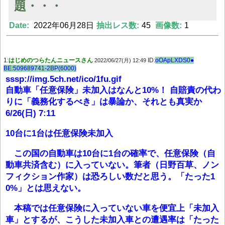
題・・・
Date:
2022年06月28日
抽出レス数:
45
画像数:
1
Powered by livedoor 相互RSS
1:
はじめのつらたんニュースさん
ID:
oOApLXDS0●
2022/06/27(月) 12:49
BE:509689741-2BP(6000)
sssp://img.5ch.net/ico/1fu.gif
自動車「任意保険」未加入はなんと10%！ 自賠責の代わ
りに「義務化するべき」は暴論か、それとも真実か
6/26(日) 7:11
10台に1台は任意保険未加入
この国の自動車は10台に1台の確率で、任意保険（自
動車共済含む）に入っていない。筆者（日野百草、ノン
フィクション作家）は恐ろしい数だと思う。「たった1
0%」とは思えない。
本稿では任意保険に入っていない車を便宜上「未加入
車」とするが、こうした未加入車との遭遇率は「たった