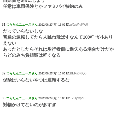
自賠責を5倍にしよう
任意は車両保険とかファミバイ特約のみ
31:
つらたんニュースさん
ID:
gXuWiuKW0
2022/06/27(月) 13:02
だっていらないしな
普通の運転してたら人跳ね飛ばすなんて100ﾊﾟｰｾﾝﾄあり
えない
あったとしたらそれは歩行者側に過失ある場合だけだか
らどのみち負担額は軽くなる
32:
つらたんニュースさん
ID:
BEPs0fdQ0
2022/06/27(月) 13:03
保険はいらないやつは運転するな
33:
つらたんニュースさん
ID:
TZUyfkpo0
2022/06/27(月) 13:03
対物かけてないのが多すぎ