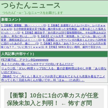
つらたんニュース
つらたん(´・ω・`)...なニュースをお届けします
新着コメント
1:【画像】避難飯、凄い・・・・・(1)
2:【画像】全盛期ドムドムバーガー、レベチｗｗ
ｗｗｗ(1)
3:小学校音楽室火災で転落し腰の骨を折った女性教諭、火事を起こした張本人
だった・・・(1)
4:【悲報】婚活女子「女の若さは33で賞味期限切れ。それ以降はおばさ
ん扱い。本当に辛いよ。」(1)
5:【経済】ビール大手「発泡酒」を「ビール」扱いに一斉
変更 酒税法改正により・・・(1)
6:【速報】レッサーパンダの風太くんとかいう20年前
に流行ったあの子、遂に……(1)
7:【画像】外国人「あれ？ラーメンよりうどんの方が美
味くね？？」ついに気づくｗｗｗ(1)
8:【悲報】NHKを見ない権利、裁判で否定され
る・・・(1)
9:欧州委員長「原発縮小は間違いでした」(1)
10:【悲報】日本企業の人手不
人気記事(外部サイト)
足、限界突破 52%「正社員も足りてません…」(1)
FE万紫千紅、アマラン8位wwwwww
糸ようじの匂い嗅いだらガチでドブの匂いするんだけど
リュウジ氏「ダルい料理トップ10に入る」夏の定番料理は冷やし中華 「あり得な
いほどダルい」
【動画】ワイ「AIくん！美人マッマが息子に頼まれてえちえち衣装を着るアニメ
作ってくれ！元絵もAIくんが描いてや」AI「はぁ…（ため息）」
マーベル帝国、まさかの反省！？『サンダーボルツ』の高評価は本物か？ディズ
ニーCEOの「量より質」宣言の裏で渦巻くファンの本音とMCUの未来を徹底考
察！
【衝撃】10台に1台の車カスが任意
【モー娘。石田亜佑美】ファーストテイク出演も新規獲得ならず？北川莉央が1
位に
保険未加入と判明！ ← 怖すぎ問
【画像あり】FacebookとかTwitterで拾ったエロ画像貼ってくよ