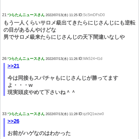
21:
つらたんニュースさん
ID:
ScSmDFsD0
2022/07/13(水) 11:25
もう一人くらいサロメ級出てきたらにじさんじにも逆転
の目があるんやけどな
男でサロメ級来たらにじさんじの天下間違いなしや
26:
つらたんニュースさん
ID:
Wk524+t1d
2022/07/13(水) 11:26
>>21
今は同接もスパチャもにじさんじが勝ってます
よ・・・w
現実頭皮やめて下さいね＾＾
33:
つらたんニュースさん
ID:
qz9Q1wzw0
2022/07/13(水) 11:28
>>26
お前がハゲなのはわかった