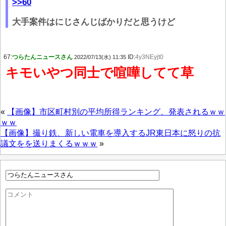
>>60
大手案件はにじさんじばかりだと思うけど
67:
つらたんニュースさん
ID:
4y3NEyjt0
2022/07/13(水) 11:35
キモいやつ同士で喧嘩してて草
«
【画像】市区町村別の平均所得ランキング、発表されるｗｗ
ｗｗ
【画像】撮り鉄、新しい電車を導入するJR東日本に怒りの抗
議文をを送りまくるｗｗｗ
»