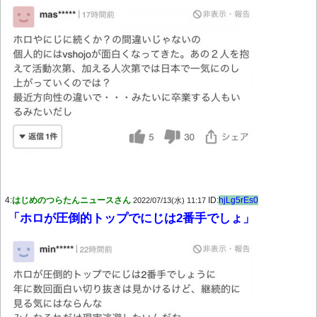
4:
はじめのつらたんニュースさん
ID:
hjLg5rEs0
2022/07/13(水) 11:17
「ホロが圧倒的トップでにじは2番手でしょ」