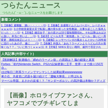
つらたんニュース
つらたん(´・ω・`)...なニュースをお届けします
新着コメント
1:【画像】避難飯、凄い・・・・・(1)
2:【画像】全盛期ドムドムバーガー、レベチｗｗ
ｗｗｗ(1)
3:小学校音楽室火災で転落し腰の骨を折った女性教諭、火事を起こした張本人
だった・・・(1)
4:【悲報】婚活女子「女の若さは33で賞味期限切れ。それ以降はおばさ
ん扱い。本当に辛いよ。」(1)
5:【経済】ビール大手「発泡酒」を「ビール」扱いに一斉
変更 酒税法改正により・・・(1)
6:【速報】レッサーパンダの風太くんとかいう20年前
に流行ったあの子、遂に……(1)
7:【画像】外国人「あれ？ラーメンよりうどんの方が美
味くね？？」ついに気づくｗｗｗ(1)
8:【悲報】NHKを見ない権利、裁判で否定され
る・・・(1)
9:欧州委員長「原発縮小は間違いでした」(1)
10:【悲報】日本企業の人手不
人気記事(外部サイト)
足、限界突破 52%「正社員も足りてません…」(1)
【医師解説】飲酒後の「締めのラーメン欲」の原因は？ 脳の錯覚と真実
Forbes「初代Nintendo Switch、PS2の記録更新に王手 世界一まで残り150万
台」
ほぼ毎日二郎系ラーメンでマシマシした結果結果wwwwwwww
蒋介石、共産党に武器を届け続けて「運輸大隊長」と呼ばれる
マーベル帝国、まさかの反省！？『サンダーボルツ』の高評価は本物か？ディズ
ニーCEOの「量より質」宣言の裏で渦巻くファンの本音とMCUの未来を徹底考
察！
【モー娘。石田亜佑美】ファーストテイク出演も新規獲得ならず？北川莉央が1
【画像】ホロライブファンさん、
位に
【画像あり】FacebookとかTwitterで拾ったエロ画像貼ってくよ
ヤフコメでブチギレてしま