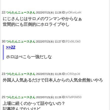
22:
つらたんニュースさん
ID:
yrOKvnLeH
2022/07/13(水) 11:26
にじさんじはサロメのワンマンやからなぁ
世間的にも圧倒的にホロライブやし
30:
つらたんニュースさん
ID:
P2x9iLGk0
2022/07/13(水) 11:27
>>22
ホロはぺこら一強だしな
23:
つらたんニュースさん
ID:
cCt50ypJd
2022/07/13(水) 11:26
外国人人気あるだけで日本人からの人気全然無いやろ
25:
つらたんニュースさん
ID:
NTafP0M50
2022/07/13(水) 11:26
上場に続くのかって話やないの？
記事読んでないけど