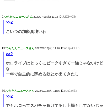
9:
つらたんニュースさん
ID:
JyIZZvxXM
2022/07/13(水) 11:18
>>2
こいつの加齢臭凄いわ
13:
つらたんニュースさん
ID:
AdJpvGLE0
2022/07/13(水) 11:20
>>2
ホロライブはとっくにピークすぎて一強じゃないけど
な
一年で自主的に辞める奴とか出てきたし
80:
つらたんニュースさん
ID:
pqu1z/IEa
2022/07/13(水) 11:36
>>2
でもホロってスパチャ負けてるし上場もしてないじゃ