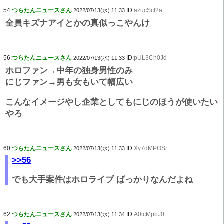
54:
つらたんニュースさん
ID:
azucScl2a
2022/07/13(水) 11:33
全員キズナアイとかの真似っこやんけ
56:
つらたんニュースさん
ID:
pUL3Cn0Jd
2022/07/13(水) 11:33
ホロファン→中年の独身男性のみ
にじファン→男も女もいて幅広い
こんなイメージやし企業としてもにじのほうが使いたい
やろ
60:
つらたんニュースさん
ID:
Xy7dMPOSr
2022/07/13(水) 11:33
>>56
でも大手案件はホロライブ ばっかりなんだよね
62:
つらたんニュースさん
ID:
A0icMpbJ0
2022/07/13(水) 11:34