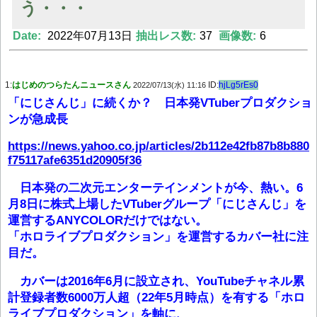
う・・・
Date:
2022年07月13日
抽出レス数:
37
画像数:
6
Powered by livedoor 相互RSS
1:
はじめのつらたんニュースさん
ID:
hjLg5rEs0
2022/07/13(水) 11:16
「にじさんじ」に続くか？ 日本発VTuberプロダクショ
ンが急成長
https://news.yahoo.co.jp/articles/2b112e42fb87b8b880
f75117afe6351d20905f36
日本発の二次元エンターテインメントが今、熱い。6
月8日に株式上場したVTuberグループ「にじさんじ」を
運営するANYCOLORだけではない。
「ホロライブプロダクション」を運営するカバー社に注
目だ。
カバーは2016年6月に設立され、YouTubeチャネル累
計登録者数6000万人超（22年5月時点）を有する「ホロ
ライブプロダクション」を軸に、