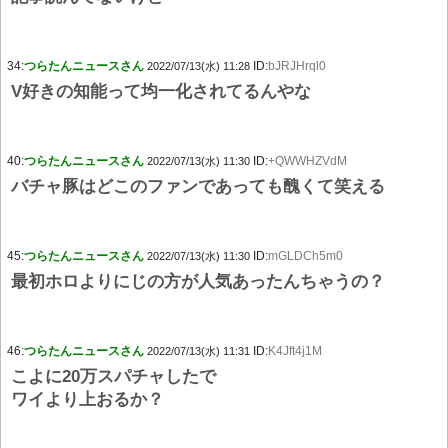
34:
つらたんニュースさん
ID:
bJRJHrql0
2022/07/13(水) 11:28
V好きの知能って均一化されてるんやな
40:
つらたんニュースさん
ID:
+QWWHZVdM
2022/07/13(水) 11:30
バチャ豚はどこのファンであっても醜くて笑える
45:
つらたんニュースさん
ID:
mGLDCh5m0
2022/07/13(水) 11:30
最初ホロよりにじの方が人気あったんちゃうの？
46:
つらたんニュースさん
ID:
K4Jft4j1M
2022/07/13(水) 11:31
こよに20万スパチャしたで
ワイより上おるか？