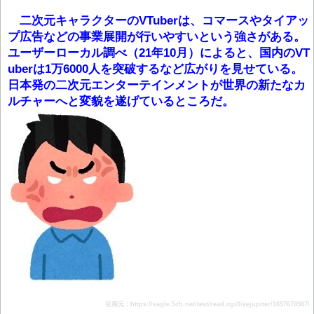
二次元キャラクターのVTuberは、コマースやタイアッ
プ広告などの事業展開が行いやすいという強さがある。
ユーザーローカル調べ（21年10月）によると、国内のVT
uberは1万6000人を突破するなど広がりを見せている。
日本発の二次元エンターテインメントが世界の新たなカ
ルチャーへと変貌を遂げているところだ。
引用元：https://eagle.5ch.net/test/read.cgi/livejupiter/1657678587/