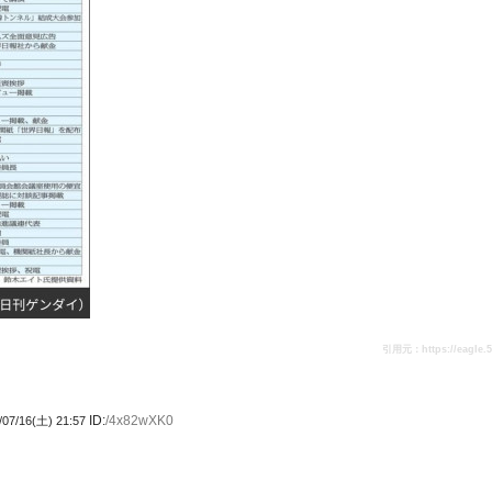
引用元：https://eagle.5ch
ID:
/4x82wXK0
/07/16(土) 21:57