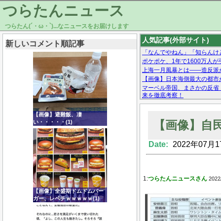
つらたんニュース
つらたん(´・ω・`)...なニュースをお届けします
人気記事(外部サイト)
新しいコメント順記事
「なんでやねん」「知らんけど
ポケポケ、1年で1600万人
上海一月風暴とは——造反派が
【画像】日本海側最大の都市
マーベル帝国、まさかの反省
来を徹底考察！
【モー娘。石田亜佑美】ファ
【画像あり】Facebookとか
【画像】避難飯、凄
【画像】自
い・・・・・(1)
Date:
2022年07月1
Powered by livedoor 相互RSS
1:
つらたんニュースさん
2022
【画像】全盛期ドムドムバー
ガー、レベチｗｗｗｗｗ(1)