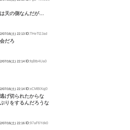
は天の側なんだが…
ID:
THeTt2Jad
2/07/16(土) 22:13
会だろ
ID:
fqBtb4Ua0
2/07/16(土) 22:14
ID:
xCMBlXqj0
2/07/16(土) 22:14
逃げ切られたからな
ぷりをするんだろうな
ID:
97aF6Ydk0
2/07/16(土) 22:16