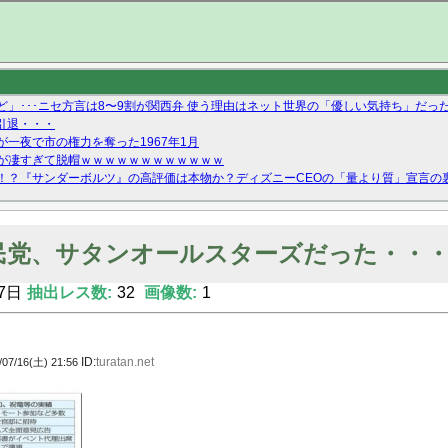
」･･･ニセ方言は8〜9割が関西弁 使う理由はネット世界の「優しい気持ち」だっ
が引退・・・
一夜で市の権力を奪った1967年1月
が凄すぎて脱帽ｗｗｗｗｗｗｗｗｗｗｗｗ
！？『サンダーボルツ』の高評価は本物か？ディズニーCEOの「量より質」宣言の
ーストテイク出演も新規獲得ならず？北川莉央が1位に
Twitterで拾ったエロ画像貼ってくよ
民党、サタンオールスターズだった・・
7日
抽出レス数:
32
画像数:
1
ID:
turatan.net
/07/16(土) 21:56