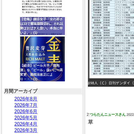
【悲報】婚活女子「女の若さ
は33で賞味期限切れ。それ以
降はおばさん扱い。本当に辛
いよ。」(1)
【経済】ビール大手「発泡
酒」を「ビール」扱いに一斉
変更 酒税法改正によ
り・・・(1)
月間アーカイブ
2026年8月
2026年7月
2026年6月
2:
つらたんニュースさん
2022
2026年5月
草
2026年4月
2026年3月