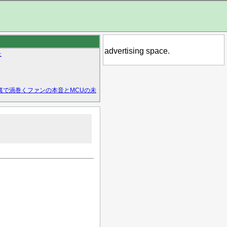
advertising space.
た
裏で渦巻くファンの本音とMCUの未
・