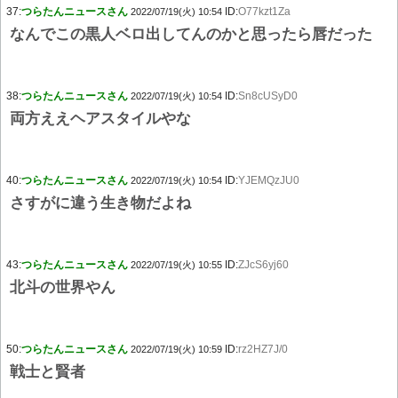
37:
つらたんニュースさん
ID:
O77kzt1Za
2022/07/19(火) 10:54
なんでこの黒人ベロ出してんのかと思ったら唇だった
38:
つらたんニュースさん
ID:
Sn8cUSyD0
2022/07/19(火) 10:54
両方ええヘアスタイルやな
40:
つらたんニュースさん
ID:
YJEMQzJU0
2022/07/19(火) 10:54
さすがに違う生き物だよね
43:
つらたんニュースさん
ID:
ZJcS6yj60
2022/07/19(火) 10:55
北斗の世界やん
50:
つらたんニュースさん
ID:
rz2HZ7J/0
2022/07/19(火) 10:59
戦士と賢者