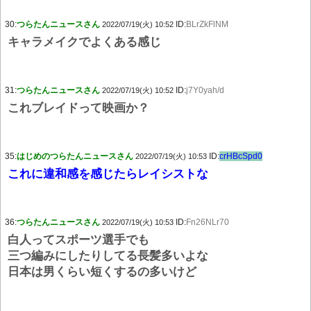
30:
つらたんニュースさん
ID:
BLrZkFlNM
2022/07/19(火) 10:52
キャラメイクでよくある感じ
31:
つらたんニュースさん
ID:
j7Y0yah/d
2022/07/19(火) 10:52
これブレイドって映画か？
35:
はじめのつらたんニュースさん
ID:
crHBcSpd0
2022/07/19(火) 10:53
これに違和感を感じたらレイシストな
36:
つらたんニュースさん
ID:
Fn26NLr70
2022/07/19(火) 10:53
白人ってスポーツ選手でも
三つ編みにしたりしてる長髪多いよな
日本は男くらい短くするの多いけど