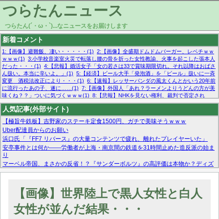
つらたんニュース
つらたん(´・ω・`)...なニュースをお届けします
新着コメント
1:【画像】避難飯、凄い・・・・・(1)
2:【画像】全盛期ドムドムバーガー、レベチｗｗ
ｗｗｗ(1)
3:小学校音楽室火災で転落し腰の骨を折った女性教諭、火事を起こした張本人
だった・・・(1)
4:【悲報】婚活女子「女の若さは33で賞味期限切れ。それ以降はおばさ
ん扱い。本当に辛いよ。」(1)
5:【経済】ビール大手「発泡酒」を「ビール」扱いに一斉
変更 酒税法改正により・・・(1)
6:【速報】レッサーパンダの風太くんとかいう20年前
に流行ったあの子、遂に……(1)
7:【画像】外国人「あれ？ラーメンよりうどんの方が美
味くね？？」ついに気づくｗｗｗ(1)
8:【悲報】NHKを見ない権利、裁判で否定され
る・・・(1)
9:欧州委員長「原発縮小は間違いでした」(1)
10:【悲報】日本企業の人手不
人気記事(外部サイト)
足、限界突破 52%「正社員も足りてません…」(1)
【極旨牛鉄板】吉野家のステーキ定食1500円、ガチで美味そうｗｗｗ
Uber配達員からのお願い
浜口氏「『FF7 リバース』の大量コンテンツで疲れ、離れたプレイヤーいた」
安亭事件とは何か——労働者が上海・南京間の鉄道を31時間止めた造反派の始ま
り
マーベル帝国、まさかの反省！？『サンダーボルツ』の高評価は本物か？ディズ
ニーCEOの「量より質」宣言の裏で渦巻くファンの本音とMCUの未来を徹底考
察！
【モー娘。石田亜佑美】ファーストテイク出演も新規獲得ならず？北川莉央が1
【画像】世界陸上で黒人女性と白人
位に
【画像あり】FacebookとかTwitterで拾ったエロ画像貼ってくよ
女性が並んだ結果・・・