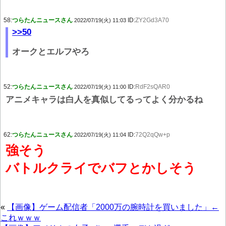
58:
つらたんニュースさん
ID:
ZY2Gd3A70
2022/07/19(火) 11:03
>>50
オークとエルフやろ
52:
つらたんニュースさん
ID:
RdF2sQAR0
2022/07/19(火) 11:00
アニメキャラは白人を真似してるってよく分かるね
62:
つらたんニュースさん
ID:
72Q2qQw+p
2022/07/19(火) 11:04
強そう
バトルクライでバフとかしそう
«
【画像】ゲーム配信者「2000万の腕時計を買いました」←
これｗｗｗ