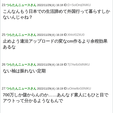
23:
つらたんニュースさん
ID:
D+SoIOmj0NIKU
2022/11/29(火) 16:18
こんなんもう日本での生活諦めて外国行って暮らすしか
ないんじゃね？
25:
つらたんニュースさん
ID:
XhhA5Z4U0
2022/11/29(火) 16:19
止めよう違法アップロードの変なcm作るより余程効果
あるな
26:
つらたんニュースさん
ID:
Tj7Ae8z0dNIKU
2022/11/29(火) 16:19
ない袖は振れない定期
27:
つらたんニュースさん
ID:
uOmwttoG0NIKU
2022/11/29(火) 16:19
700万しか儲からんのか……あんなド素人にもひと目で
アウトって分かるようなもんで