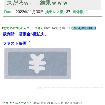
スだろw」→結果ｗｗｗ
Date:
2022年11月30日
抽出レス数:
37
画像数:
1
Powered by livedoor 相互RSS
1:
はじめのつらたんニュースさん
ID:
+SEkQ3MH0NIKU
2022/11/29(火) 16:15
裁判所「賠償金5億払え」
ファスト映画「」
引用元：https://nova.5ch.net/test/read.cgi/livegalileo/1669706106/
2:
つらたんニュースさん
ID:
i5FjSXdR0NIKU
2022/11/29(火) 16:15