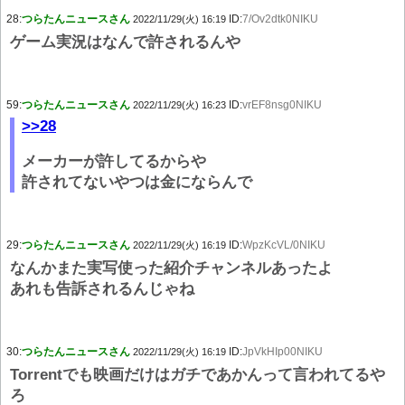
28:
つらたんニュースさん
ID:
7/Ov2dtk0NIKU
2022/11/29(火) 16:19
ゲーム実況はなんで許されるんや
59:
つらたんニュースさん
ID:
vrEF8nsg0NIKU
2022/11/29(火) 16:23
>>28
メーカーが許してるからや
許されてないやつは金にならんで
29:
つらたんニュースさん
ID:
WpzKcVL/0NIKU
2022/11/29(火) 16:19
なんかまた実写使った紹介チャンネルあったよ
あれも告訴されるんじゃね
30:
つらたんニュースさん
ID:
JpVkHIp00NIKU
2022/11/29(火) 16:19
Torrentでも映画だけはガチであかんって言われてるや
ろ