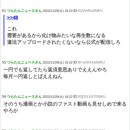
61:
つらたんニュースさん
ID:
fGZAhf0ndNIKU
2022/11/29(火) 16:23
>>48
これ
需要があるから化け物みたいな再生数になる
違法アップロードされたくないなら公式が配信しろ
55:
つらたんニュースさん
ID:
W+yARsXjdNIKU
2022/11/29(火) 16:22
一円でも返してたら返済意思ありでええんやろ
毎月一円返しとばええねん
56:
つらたんニュースさん
ID:
0QD5LE6T0NIKU
2022/11/29(火) 16:22
そのうち漫画とか小説のファスト動画も見せしめで来る
やろか