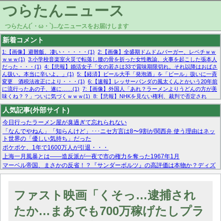
つらたんニュース
つらたん(´・ω・`)...なニュースをお届けします
新着コメント
1:【画像】避難飯、凄い・・・・・(1)
2:【画像】全盛期ドムドムバーガー、レベチｗｗ
ｗｗｗ(1)
3:小学校音楽室火災で転落し腰の骨を折った女性教諭、火事を起こした張本人
だった・・・(1)
4:【悲報】婚活女子「女の若さは33で賞味期限切れ。それ以降はおばさ
ん扱い。本当に辛いよ。」(1)
5:【経済】ビール大手「発泡酒」を「ビール」扱いに一斉
変更 酒税法改正により・・・(1)
6:【速報】レッサーパンダの風太くんとかいう20年前
に流行ったあの子、遂に……(1)
7:【画像】外国人「あれ？ラーメンよりうどんの方が美
味くね？？」ついに気づくｗｗｗ(1)
8:【悲報】NHKを見ない権利、裁判で否定され
る・・・(1)
9:欧州委員長「原発縮小は間違いでした」(1)
10:【悲報】日本企業の人手不
人気記事(外部サイト)
足、限界突破 52%「正社員も足りてません…」(1)
今日行ったラーメン屋が臭過ぎて忘れられない
「なんでやねん」「知らんけど」･･･ニセ方言は8〜9割が関西弁 使う理由はネッ
ト世界の「優しい気持ち」だった
ポケポケ、1年で1600万人が引退・・・
上海一月風暴とは——造反派が一夜で市の権力を奪った1967年1月
マーベル帝国、まさかの反省！？『サンダーボルツ』の高評価は本物か？ディズ
ニーCEOの「量より質」宣言の裏で渦巻くファンの本音とMCUの未来を徹底考
察！
【モー娘。石田亜佑美】ファーストテイク出演も新規獲得ならず？北川莉央が1
ファスト映画「くそっ…逮捕され
位に
【画像あり】FacebookとかTwitterで拾ったエロ画像貼ってくよ
たか…まあでも700万稼げたしプラ