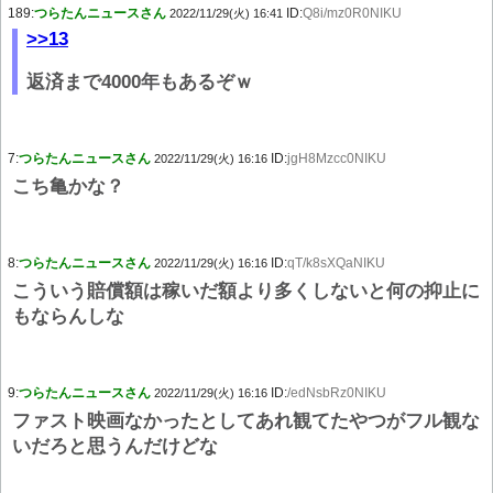
189:
つらたんニュースさん
ID:
Q8i/mz0R0NIKU
2022/11/29(火) 16:41
>>13
返済まで4000年もあるぞｗ
7:
つらたんニュースさん
ID:
jgH8Mzcc0NIKU
2022/11/29(火) 16:16
こち亀かな？
8:
つらたんニュースさん
ID:
qT/k8sXQaNIKU
2022/11/29(火) 16:16
こういう賠償額は稼いだ額より多くしないと何の抑止に
もならんしな
9:
つらたんニュースさん
ID:
/edNsbRz0NIKU
2022/11/29(火) 16:16
ファスト映画なかったとしてあれ観てたやつがフル観な
いだろと思うんだけどな