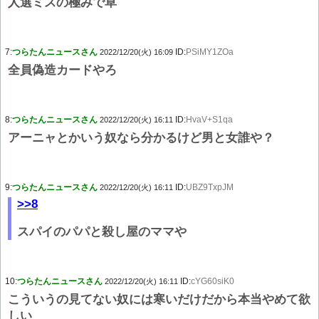
人選ミスの極みで草
7:
つらたんニュースさん
ID:
PSiMY1ZOa
2022/12/20(火) 16:09
全員偽造カードやろ
8:
つらたんニュースさん
ID:
HvaV+S1qa
2022/12/20(火) 16:11
アーニャとかいう奴なら分かるけど男と女誰や？
9:
つらたんニュースさん
ID:
UBZ9TxpJM
2022/12/20(火) 16:11
>>8
スパイのパパと殺し屋のママや
10:
つらたんニュースさん
ID:
cYG60siK0
2022/12/20(火) 16:11
こういうの見てない奴には寒いだけだから本当やめて欲
しい