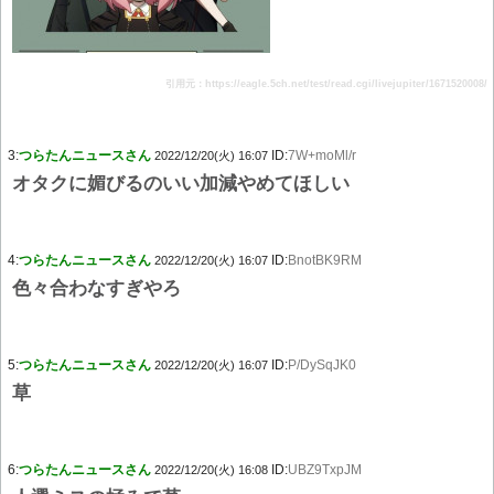
引用元：https://eagle.5ch.net/test/read.cgi/livejupiter/1671520008/
3:
つらたんニュースさん
ID:
7W+moMl/r
2022/12/20(火) 16:07
オタクに媚びるのいい加減やめてほしい
4:
つらたんニュースさん
ID:
BnotBK9RM
2022/12/20(火) 16:07
色々合わなすぎやろ
5:
つらたんニュースさん
ID:
P/DySqJK0
2022/12/20(火) 16:07
草
6:
つらたんニュースさん
ID:
UBZ9TxpJM
2022/12/20(火) 16:08