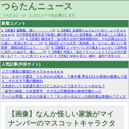
つらたんニュース
つらたん(´・ω・`)...なニュースをお届けします
新着コメント
1:【画像】避難飯、凄い・・・・・(1)
2:【画像】全盛期ドムドムバーガー、レベチｗｗ
ｗｗｗ(1)
3:小学校音楽室火災で転落し腰の骨を折った女性教諭、火事を起こした張本人
だった・・・(1)
4:【悲報】婚活女子「女の若さは33で賞味期限切れ。それ以降はおばさ
ん扱い。本当に辛いよ。」(1)
5:【経済】ビール大手「発泡酒」を「ビール」扱いに一斉
変更 酒税法改正により・・・(1)
6:【速報】レッサーパンダの風太くんとかいう20年前
に流行ったあの子、遂に……(1)
7:【画像】外国人「あれ？ラーメンよりうどんの方が美
味くね？？」ついに気づくｗｗｗ(1)
8:【悲報】NHKを見ない権利、裁判で否定され
る・・・(1)
9:欧州委員長「原発縮小は間違いでした」(1)
10:【悲報】日本企業の人手不
人気記事(外部サイト)
足、限界突破 52%「正社員も足りてません…」(1)
ジブリ無双の最強のキャラｗｗｗｗｗｗ
ドン・キホーテ露店「うなぎのかば焼き」で食中毒 男女14人が発熱や腹痛など訴
え…サルモネラ属の菌検出
人生終わってる派遣社員だけどこれからどう生きていくべきかな？
「経営の神様」の水道哲学、ネタ元は宗教団体の無償労働だった
マーベル帝国、まさかの反省！？『サンダーボルツ』の高評価は本物か？ディズ
ニーCEOの「量より質」宣言の裏で渦巻くファンの本音とMCUの未来を徹底考
察！
【モー娘。石田亜佑美】ファーストテイク出演も新規獲得ならず？北川莉央が1
【画像】なんか怪しい家族がマイ
位に
【画像あり】FacebookとかTwitterで拾ったエロ画像貼ってくよ
ナンバーのマスコットキャラクタ